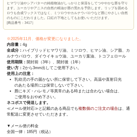
ヒマワリ油やシアバターの純植物油がしっかりと保湿をしてつややかな唇を守り
ます。ユーカリやアニスの自然の精油が唇の荒れを予防します。リップを固める
ロウも合成ワックスではなく、ミツロウやカルナウバロウなど唇にやさしい自然
のものにこだわりました。口紅の下地としてもお使いいただけます。
[商品番号：3417］
※2025年11月、価格が変更になりました。
内容量：
4g
全成分：
ハイブリッドヒマワリ油、ミツロウ、ヒマシ油、シア脂、カ
ルナウバロウ、ダイウイキョウ油、ユーカリ葉油、トコフェロール
使用期限：
開封前（3年）、開封後（1年）
使い方：
2から3mm出してご使用下さい。
使用上の注意：
乳幼児の手の届かない所に保管して下さい。高温や直射日光
のあたる場所には保管しないで下さい。
唇にキズ・ハレモノ等異常のある時または合わない場合は、
ご使用をおやめ下さい。
ネコポスで発送します。
≪メール便対応≫と記載のある商品でも
複数個のご注文の場合
は、通
常配送に変更させていただきます。
▼メール便の料金
全国一律：185円（税込）