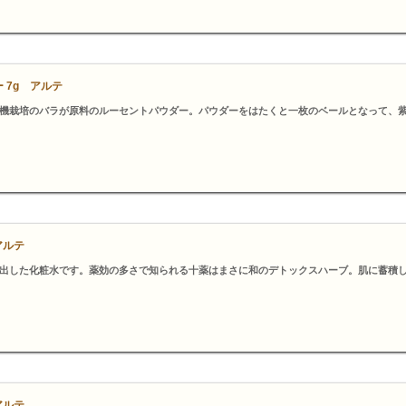
 7g アルテ
機栽培のバラが原料のルーセントパウダー。パウダーをはたくと一枚のベールとなって、
アルテ
出した化粧水です。薬効の多さで知られる十薬はまさに和のデトックスハーブ。肌に蓄積
アルテ