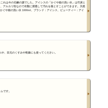
はこれは今の石鹸の源でした。アイシスの「かぐや姫の洗い水」は竹炭と
り、アルカリ性なので衣類に浸透して汚れを落とすことができます。天然
かぐや姫の洗い水 1000ml、ブランド：アイシス、ビューティー：アイ
れや、目元のくすみや乾燥にも使ってください。
ームです。