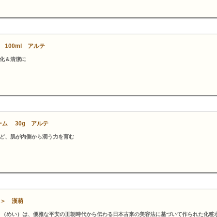
100ml アルテ
化＆清潔に
ーム 30g アルテ
ど、肌が内側から潤う力を育む
水＞ 漢萌
」（めい）は、優雅な平安の王朝時代から伝わる日本古来の美容法に基づいて作られた化粧