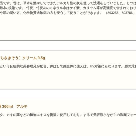
品です。昔は、草木を燃やしてできたアルカリ性の灰を使って洗濯をしていました。じつ
然素材の洗剤です。 竹炭、竹炭灰のミネラル水はケイ素、カリウム等が高濃度で含まれてお
の弱い方、化学物質過敏症の方も安心して使うことができます。 （803253、803786、
さきそう〕クリーム 9.5g
という伝統的な美容成分が配合。伸ばして顔全体に使えば、UV対策にもなります。唇の荒
300ml アルテ
タ、カキの葉などの植物エキスを贅沢に使用しており、まるで美容液さながらの洗顔フォ