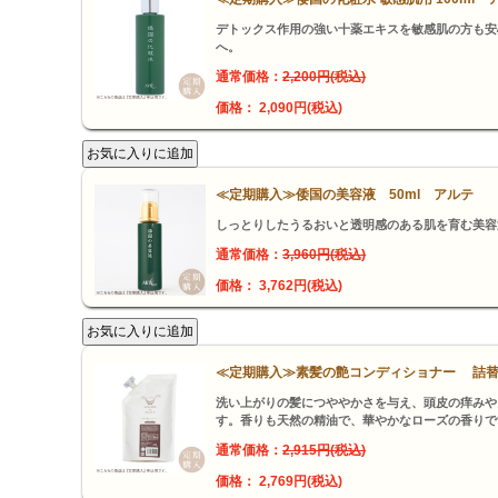
デトックス作用の強い十薬エキスを敏感肌の方も安
へ。
通常価格：
2,200円(税込)
価格： 2,090円(税込)
≪定期購入≫倭国の美容液 50ml アルテ
しっとりしたうるおいと透明感のある肌を育む美容
通常価格：
3,960円(税込)
価格： 3,762円(税込)
≪定期購入≫素髪の艶コンディショナー 詰替用 
洗い上がりの髪につややかさを与え、頭皮の痒みや
す。香りも天然の精油で、華やかなローズの香りで
通常価格：
2,915円(税込)
価格： 2,769円(税込)