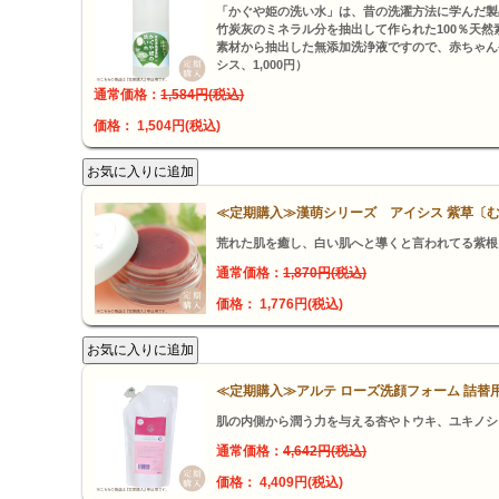
「かぐや姫の洗い水」は、昔の洗濯方法に学んだ製
竹炭灰のミネラル分を抽出して作られた100％天
素材から抽出した無添加洗浄液ですので、赤ちゃんや肌
シス、1,000円）
通常価格：
1,584円(税込)
価格： 1,504円(税込)
≪定期購入≫漢萌シリーズ アイシス 紫草〔むら
荒れた肌を癒し、白い肌へと導くと言われてる紫根
通常価格：
1,870円(税込)
価格： 1,776円(税込)
≪定期購入≫アルテ ローズ洗顔フォーム 詰替用 
肌の内側から潤う力を与える杏やトウキ、ユキノシ
通常価格：
4,642円(税込)
価格： 4,409円(税込)