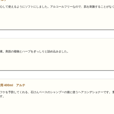
心して使えるようにソフトにしました。アルコールフリーなので、肌を刺激することがな
液。美肌の植物とハーブをぎっしりと詰め込みました。
400ml アルテ
フケを予防してくれる、石けんベースのシャンプーの後に使うヘアコンデショナーです。 
す。