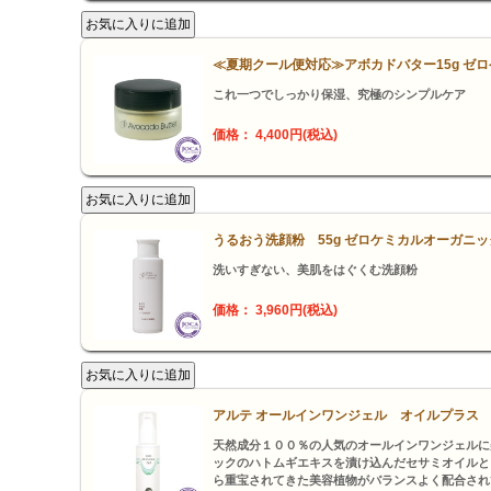
≪夏期クール便対応≫アボカドバター15g ゼ
これ一つでしっかり保湿、究極のシンプルケア
価格： 4,400円(税込)
うるおう洗顔粉 55g ゼロケミカルオーガニッ
洗いすぎない、美肌をはぐくむ洗顔粉
価格： 3,960円(税込)
アルテ オールインワンジェル オイルプラス 5
天然成分１００％の人気のオールインワンジェルに
ックのハトムギエキスを漬け込んだセサミオイルと
ら重宝されてきた美容植物がバランスよく配合され