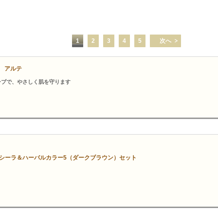
1
2
3
4
5
次へ
l アルテ
ーブで、やさしく肌を守ります
シーラ＆ハーバルカラー5（ダークブラウン）セット