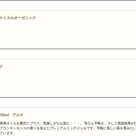
ロケミカルオーガニック
ク
0ml アルテ
美容オイルを贅沢にプラス、乾燥しがちな肌に・・・。 安心と手軽さ、そして美肌効果が
フランキンセンスの香りを加えたプレミアムリッチジェルです。手軽に美しい肌を育みたい
ています。