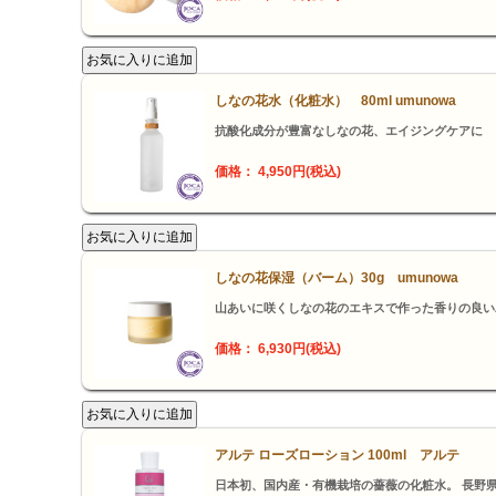
しなの花水（化粧水） 80ml umunowa
抗酸化成分が豊富なしなの花、エイジングケアに
価格： 4,950円(税込)
しなの花保湿（バーム）30g umunowa
山あいに咲くしなの花のエキスで作った香りの良い
価格： 6,930円(税込)
アルテ ローズローション 100ml アルテ
日本初、国内産・有機栽培の薔薇の化粧水。 長野