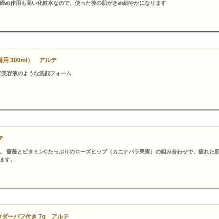
締め作用も高い化粧水なので、使った後の肌がきめ細やかになります
用 300ml） アルテ
で美容液のような洗顔フォーム
テ
。 薔薇とビタミンCたっぷりのローズヒップ（カニナバラ果実）の組み合わせで、疲れた
ます。
ダーパフ付き 7g アルテ