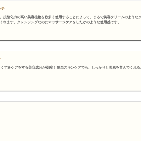
ルテ
。抗酸化力の高い美容植物を数多く使用することによって、まるで美容クリームのような
くれます。クレンジングなのにマッサージケアをしたかのような使用感です。
テ
とくすみケアをする美容成分が凝縮！ 簡単スキンケアでも、しっかりと美肌を育んでくれる