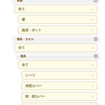
食器
全て
箸
急須・ポット
寝具・タオル
全て
寝具
全て
シーツ
布団カバー
枕・枕カバー