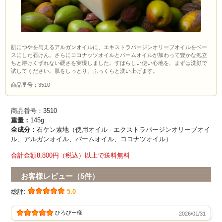
肌につやを与えるアルガンオイルに、エキストラバージンオリーブオイルをベー
スにした石けん。さらにココナッツオイルとパームオイルが加わって豊かな泡立
ちと溶けくずれない硬さを実現しました。すばらしい使い心地を、まずは洗顔で
試してください。肌をしっとり、ふっくらと洗い上げます。
商品番号：3510
商品番号：3510
重量：
145g
全成分：
石ケン素地（使用オイル - エクストラバージンオリーブオイ
ル、アルガンオイル、パームオイル、ココナツオイル）
合計金額8,800円（税込）以上で送料無料
お客様レビュー（5件）
総評:
5.0
ひろぴー様
2026/01/31