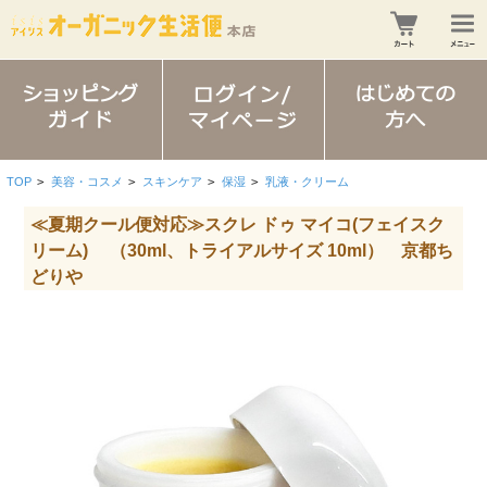
TOP
>
美容・コスメ
>
スキンケア
>
保湿
>
乳液・クリーム
≪夏期クール便対応≫スクレ ドゥ マイコ(フェイスク
リーム) （30ml、トライアルサイズ 10ml） 京都ち
どりや