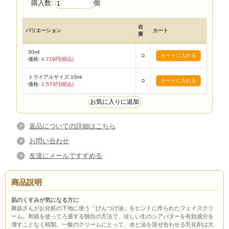
購入数:
個
在
バリエーション
カート
庫
30ml
○
価格:
4,719円(税込)
トライアルサイズ 10ml
○
価格:
1,573円(税込)
返品についての詳細はこちら
お問い合わせ
友達にメールですすめる
商品説明
肌のくすみが気になる方に
舞妓さんがお化粧の下地に使う「びんつけ油」をヒントに作られたフェイスクリ
ーム。和紙を使ってろ過する独自の方法で、珍しい生のシアバターを有効成分を
壊すことなく精製。一般のクリームにとって、水と油を混ぜ合わせる乳化剤は欠