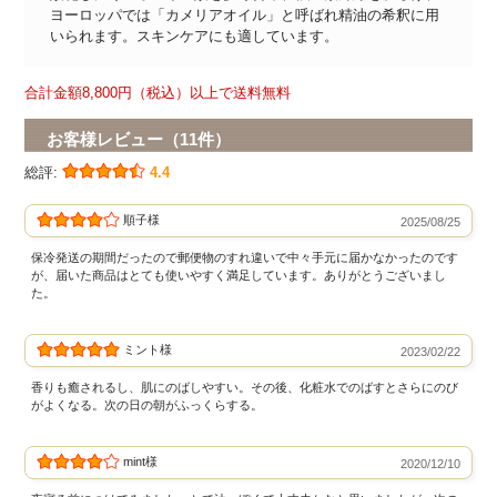
ヨーロッパでは「カメリアオイル」と呼ばれ精油の希釈に用
いられます。スキンケアにも適しています。
合計金額8,800円（税込）以上で送料無料
お客様レビュー（11件）
総評:
4.4
順子様
2025/08/25
保冷発送の期間だったので郵便物のすれ違いで中々手元に届かなかったのです
が、届いた商品はとても使いやすく満足しています。ありがとうございまし
た。
ミント様
2023/02/22
香りも癒されるし、肌にのばしやすい。その後、化粧水でのばすとさらにのび
がよくなる。次の日の朝がふっくらする。
mint様
2020/12/10