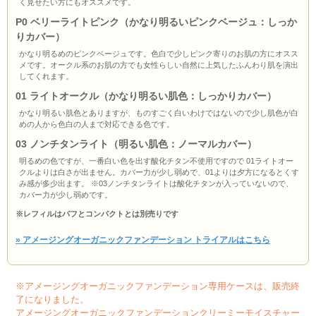
く見せたい方にもオススメです。
P0 ベリーライトピンク（かなり明るいピンクベージュ：しっか
りカバー）
かなり明るめのピンクベージュです。色白で少しピンク寄りのお肌の方にオスス
メです。オークル系のお肌の方でも女性らしい自然に上気したふんわり肌を演出
してくれます。
01 ライトオークル（かなり明るい肌色：しっかりカバー）
かなり明るい肌色とありますが、ものすごく白いわけではないので少し肌色が白
めの人から色白の人まで対応できる色です。
03 ノンチタンライト（明るい肌色：ノーマルカバー）
明るめの色ですが、一番白い色を出す酸化チタン不使用ですので 01ライトオー
クルよりは白さが出ません。カバー力が少し弱めで、01
よりは夕方になるとくす
み感が多少出ます。 ※03ノンチタンライト
は酸化チタンが入っていないので、
カバー力が少し弱めです。
※レフィルはパフとコンパクトとは別売りです
» アメージングオーガニックファンデーション トライアルはこちら
※アメージングオーガニックファンデーション専用ケースは、販売終
了になりました。
アメージングオーガニックファンデーションクリーミーモイスチャー