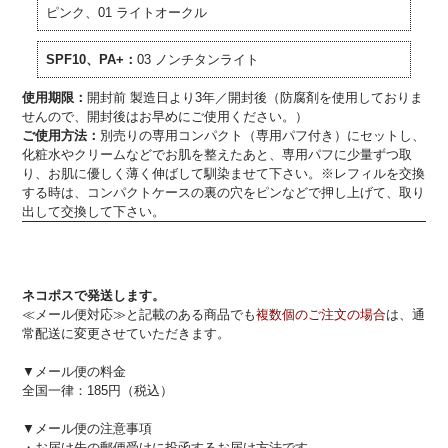
ピンク、01 ライトオークル
SPF10、PA+：
03 ノンチタンライト
使用期限：
開封前 製造日より3年／開封後（防腐剤を使用しておりま
せんので、開封後はお早めにご使用ください。）
ご使用方法：
別売りの専用コンパクト（専用パフ付き）にセットし、
化粧水やクリームなどでお肌を整えたあと、専用パフに少量ずつ取
り、お肌に優しく薄く伸ばして馴染ませて下さい。※レフィルを交換
する時は、コンパクトケースの裏の穴をピンなどで押し上げて、取り
出して交換して下さい。
ネコポスで発送します。
≪メール便対応≫と記載のある商品でも
複数個のご注文の場合
は、通
常配送に変更させていただきます。
▼メール便の料金
全国一律：185円（税込）
▼メール便の注意事項
・お届け先の郵便受けに投函するお届け方法です。