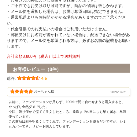
・ご不在でもお受け取り可能ですが、商品の保障は致しかねます。
・メール便を選択した場合は、お届け希望日時は指定できません。
・通常配送よりもお時間がかかる場合がありますのでご了承くださ
い。
・代金引換でのお支払いの場合はご利用いただけません。
・郵便受けにお名前が書かれていない場合は、配送できない場合があ
りますので、メール便を希望される方は、必ずお名前の記載をお願い
します。
合計金額8,800円（税込）以上で送料無料
お客様レビュー（8件）
総評:
4.6
おーちゃん様
2026/07/21
以前に、ファンデーションが足らず、100均で間に合わせようと購入すると、
やっぱり全然ダメでした。
今回、残り僅かで慌てて注文したところ、発送までの日にちも早く届き、早速
使っています。
この商品は顔を明るくしてくれて、ファンデーションを塗るだけですが、シミ
もカバーでき、リピート購入しています。