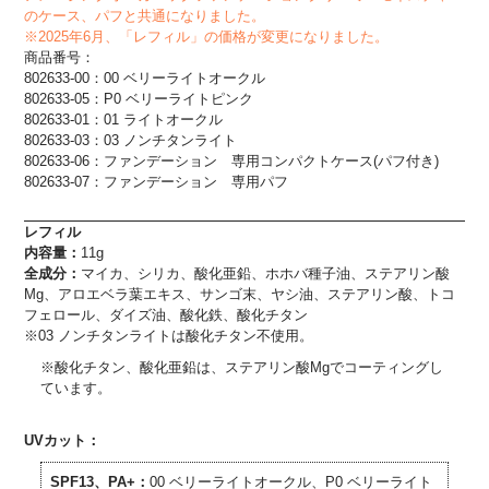
のケース、パフと共通になりました。
※2025年6月、「レフィル」の価格が変更になりました。
商品番号：
802633-00：00 ベリーライトオークル
802633-05：P0 ベリーライトピンク
802633-01：01 ライトオークル
802633-03：03 ノンチタンライト
802633-06：ファンデーション 専用コンパクトケース(パフ付き)
802633-07：ファンデーション 専用パフ
レフィル
内容量：
11g
全成分：
マイカ、シリカ、酸化亜鉛、ホホバ種子油、ステアリン酸
Mg、アロエベラ葉エキス、サンゴ末、ヤシ油、ステアリン酸、トコ
フェロール、ダイズ油、酸化鉄、酸化チタン
※03 ノンチタンライト
は酸化チタン不使用。
※酸化チタン、酸化亜鉛は、ステアリン酸Mgでコーティングし
ています。
UVカット：
SPF13、PA+：
00 ベリーライトオークル、P0 ベリーライト