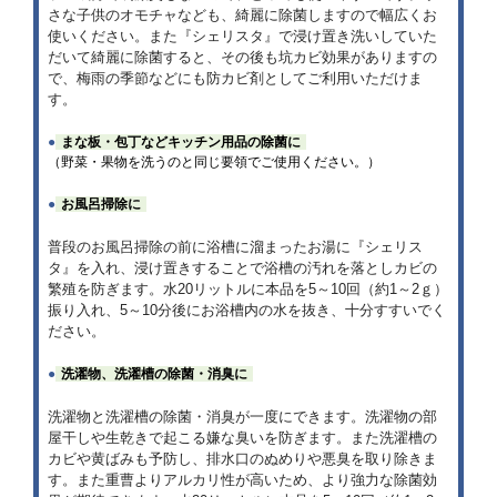
さな子供のオモチャなども、綺麗に除菌しますので幅広くお
使いください。また『シェリスタ』で浸け置き洗いしていた
だいて綺麗に除菌すると、その後も坑カビ効果がありますの
で、梅雨の季節などにも防カビ剤としてご利用いただけま
す。
●
まな板・包丁などキッチン用品の除菌に
（野菜・果物を洗うのと同じ要領でご使用ください。）
●
お風呂掃除に
普段のお風呂掃除の前に浴槽に溜まったお湯に『シェリス
タ』を入れ、浸け置きすることで浴槽の汚れを落としカビの
繁殖を防ぎます。水20リットルに本品を5～10回（約1～2ｇ）
振り入れ、5～10分後にお浴槽内の水を抜き、十分すすいでく
ださい。
●
洗濯物、洗濯槽の除菌・消臭に
洗濯物と洗濯槽の除菌・消臭が一度にできます。洗濯物の部
屋干しや生乾きで起こる嫌な臭いを防ぎます。また洗濯槽の
カビや黄ばみも予防し、排水口のぬめりや悪臭を取り除きま
す。また重曹よりアルカリ性が高いため、より強力な除菌効