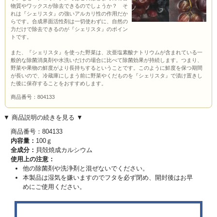
物質やワックスが除去できるのでしょうか？ そ
れは『シェリスタ』の強いアルカリ性の作用だか
らです。合成界面活性剤は一切使わずに、自然の
力だけで除去できるのが『シェリスタ』のポイン
トです。
また、『シェリスタ』を使った野菜は、次亜塩素酸ナトリウムが含まれている一
般的な除菌消臭剤や水洗いだけの場合に比べて除菌効果が持続します。つまり、
野菜や果物の鮮度がより長持ちするということです。このように鮮度を保つ期間
が長いので、冷蔵庫にしまう前に野菜やくだものを『シェリスタ』で漬け置きし
た後に保存することをおすすめします。
商品番号：804133
▼ 商品説明の続きを見る ▼
商品番号：804133
内容量：
100ｇ
全成分：
貝殻焼成カルシウム
使用上の注意：
他の除菌剤や洗浄剤と混ぜないでください。
本製品は湿気を嫌いますのでフタを必ず閉め、開封後はお早
めにご使用ください。