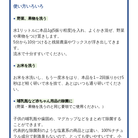
使い方いろいろ
●
野菜、果物を洗う
水1リットルに本品1g(5振り程度)を入れ、よくかき混ぜ、野菜
や果物をつけ置きします。
5分から10分つけると残留農薬やワックスが浮き出してきま
す。
流水で十分すすいでください。
●
お米を洗う
お米を水洗いし、もう一度水をはり、本品を1～2回振りかけ5
秒ほど軽く研いで水を捨て、あとはいつも通り研いでくださ
い。
●
哺乳瓶など赤ちゃん用品の除菌に
（野菜・果物を洗うのと同じ要領でご使用ください。）
子供の哺乳瓶や歯固め、マグカップなどをまとめて除菌する
ことができます。
代表的な除菌剤のような塩素系の商品とは違い、100%ナチュ
ラル成分で刺激臭もないので、とっても使いやすいです。小