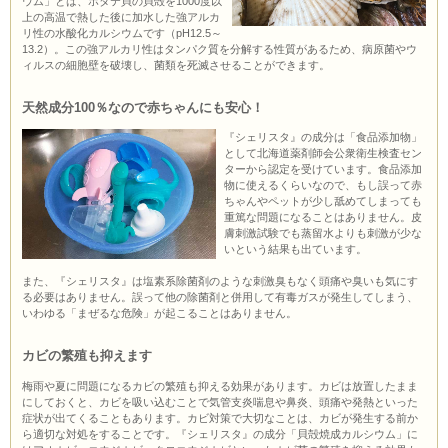
ウム」とは、ホタテ貝の貝殻を1000度以
上の高温で熱した後に加水した強アルカ
リ性の水酸化カルシウムです（pH12.5～
13.2）。この強アルカリ性はタンパク質を分解する性質があるため、病原菌やウ
ィルスの細胞壁を破壊し、菌類を死滅させることができます。
天然成分100％なので赤ちゃんにも安心！
『シェリスタ』の成分は「食品添加物」
として北海道薬剤師会公衆衛生検査セン
ターから認定を受けています。食品添加
物に使えるくらいなので、もし誤って赤
ちゃんやペットが少し舐めてしまっても
重篤な問題になることはありません。皮
膚刺激試験でも蒸留水よりも刺激が少な
いという結果も出ています。
また、『シェリスタ』は塩素系除菌剤のような刺激臭もなく頭痛や臭いも気にす
る必要はありません。誤って他の除菌剤と併用して有毒ガスが発生してしまう、
いわゆる「まぜるな危険」が起こることはありません。
カビの繁殖も抑えます
梅雨や夏に問題になるカビの繁殖も抑える効果があります。カビは放置したまま
にしておくと、カビを吸い込むことで気管支炎喘息や鼻炎、頭痛や発熱といった
症状が出てくることもあります。カビ対策で大切なことは、カビが発生する前か
ら適切な対処をすることです。『シェリスタ』の成分「貝殻焼成カルシウム」に