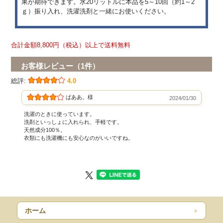
果が期待できます。水20リットルに本品を5～10回（約1～2
ｇ）振り入れ、洗濯洗剤と一緒にお使いください。
合計金額8,800円（税込）以上で送料無料
お客様レビュー（1件）
総評:
4.0
ぱああ。様
2024/01/30
洗濯のときに使っています。
洗剤といっしょに入れられ、手軽です。
天然成分100％。
衣類にも洗濯機にも安心なのがいいですね。
ホーム