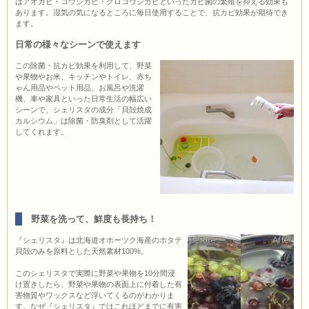
はアオカビ・コウジカビ・クロコウジカビといったカビ菌の繁殖を抑える効果も
あります。湿気の気になるところに毎日使用することで、抗カビ効果が期待でき
ます。
日常の様々なシーンで使えます
この除菌・抗カビ効果を利用して、野菜
や果物やお米、キッチンやトイレ、赤ち
ゃん用品やペット用品、お風呂や洗濯
機、車や家具といった日常生活の幅広い
シーンで、シェリスタの成分「貝殻焼成
カルシウム」は除菌・防臭剤として活躍
してくれます。
野菜を洗って、鮮度も長持ち！
『シェリスタ』は北海道オホーツク海産のホタテ
貝殻のみを原料とした天然素材100%。
このシェリスタで実際に野菜や果物を10分間浸
け置きしたら、野菜や果物の表面上に付着した有
害物質やワックスなど浮いてくるのがわかりま
す。なぜ『シェリスタ』ではこれほどまでに有害