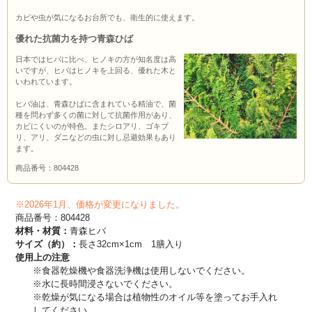
カビや虫が気になるお台所でも、衛生的に使えます。
優れた抗菌力を持つ青森ひば
日本ではヒバに比べ、ヒノキの方が知名度は高
いですが、ヒバはヒノキを上回る、優れた木と
いわれています。
ヒバ油は、青森ひばに含まれている精油で、菌
種を問わず多くの菌に対して抗菌作用があり、
カビにくいのが特色。またシロアリ、ゴキブ
リ、アリ、ダニなどの虫に対し忌避効果もあり
ます。
商品番号：804428
※2026年1月、価格が変更になりました。
商品番号：804428
材料・材質：
青森ヒバ
サイズ（約）：
長さ32cm×1cm 1膳入り
使用上の注意
※食器乾燥機や食器洗浄機は使用しないでください。
※水に長時間浸さないでください。
※乾燥が気になる場合は植物性のオイル等を塗ってお手入れ
してください。