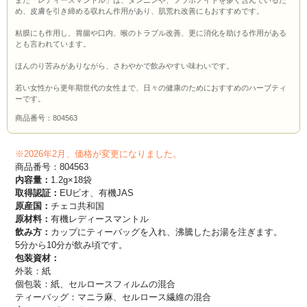
また「レディースマントル」は、タンニンや、フラボノイドを多く含んでいるた
め、皮膚を引き締める収れん作用があり、肌荒れ改善にもおすすめです。
粘膜にも作用し、胃腸や口内、喉のトラブル改善、更に消化を助ける作用がある
とも言われています。
ほんのり苦みがありながら、さわやかで飲みやすい味わいです。
若い女性から更年期世代の女性まで、日々の健康のためにおすすめのハーブティ
ーです。
商品番号：804563
※2026年2月、価格が変更になりました。
商品番号：804563
内容量：
1.2g×18袋
取得認証：
EUビオ、有機JAS
原産国：
チェコ共和国
原材料：
有機レディースマントル
飲み方：
カップにティーバッグを入れ、沸騰したお湯を注ぎます。
5分から10分が飲み頃です。
包装資材：
外装：紙
個包装：紙、セルロースフィルムの混合
ティーバッグ：マニラ麻、セルロース繊維の混合