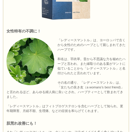
女性特有の不調に！
「レディースマントル」は、ヨーロッパで古く
から女性のためのハーブとして親しまれてきた
ハーブです。
和名は、羽衣草。昔から不思議な力を秘めたハ
ーブと言われ、また縁取りのある葉がマントに
似ていることから「レディースマントル」と名
付けられたと言われています。
その名の通り、「レディースマントル」は、
「女たちの良き友（a womans’s best friend)」
と言われるほど、あらゆる婦人病に良いとされ、ハーブティーとして飲まれてき
ました。
「レディースマントル」はフィトプロゲステロンを含むハーブとして知られ、更
年期障害、月経不順、生理痛、などの症状を和らげてくれます。
肌荒れ改善にも！