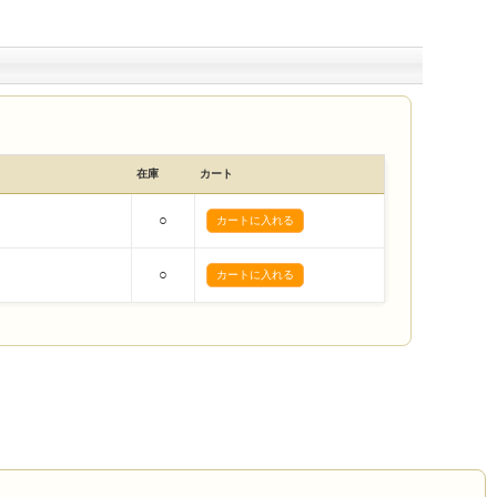
在庫
カート
○
○