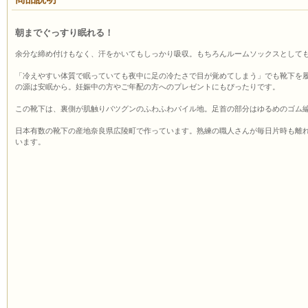
朝までぐっすり眠れる！
余分な締め付けもなく、汗をかいてもしっかり吸収。もちろんルームソックスとして
「冷えやすい体質で眠っていても夜中に足の冷たさで目が覚めてしまう」でも靴下を
の源は安眠から。妊娠中の方やご年配の方へのプレゼントにもぴったりです。
この靴下は、裏側が肌触りバツグンのふわふわパイル地。足首の部分はゆるめのゴム
日本有数の靴下の産地奈良県広陵町で作っています。熟練の職人さんが毎日片時も離
います。