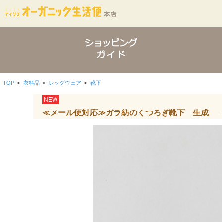
TOP
>
衣料品
>
レッグウェア
>
靴下
NEW
≪メール便対応≫ガラ紡のくつろぎ靴下 生成 （M 2