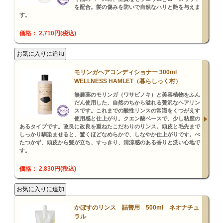
を配合。髪の傷みを防いで自然なハリと艶を与えま
す。
価格： 2,710円(税込)
モリンガヘアコンディショナー 300ml
WELLNESS HAMLET（暮らしっく村）
無農薬のモリンガ（ワサビノキ）と美容植物をふん
だん使用した、自然のちから溢れる贅沢なヘアリン
スです。これまでの酸性リンスの常識をくつがえす
使用感と仕上がり。クエン酸ベースで、少し粘度の
あるタイプです。改良に改良を重ねたこだわりのリンス。頭皮と毛先まで
しっかり馴染ませると、驚くほどなめらかで、しなやか仕上がりです。べ
たつかず、頭皮から髪が立ち、すっきり、清涼感のある香りと洗い心地で
す。
価格： 2,830円(税込)
かぼすのリンス 詰替用 500ml ネオナチュ
ラル