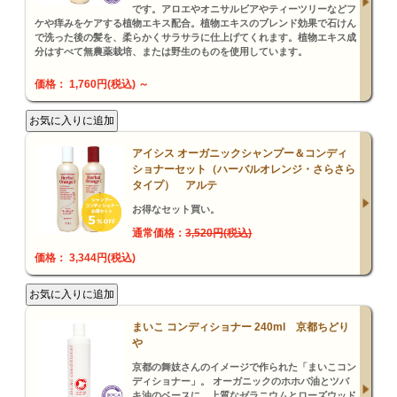
です。アロエやオニサルビアやティーツリーなどフ
ケや痒みをケアする植物エキス配合。植物エキスのブレンド効果で石けん
で洗った後の髪を、柔らかくサラサラに仕上げてくれます。植物エキス成
分はすべて無農薬栽培、または野生のものを使用しています。
価格： 1,760円(税込)
～
アイシス オーガニックシャンプー＆コンディ
ショナーセット（ハーバルオレンジ・さらさら
タイプ） アルテ
お得なセット買い。
通常価格：
3,520円(税込)
価格： 3,344円(税込)
まいこ コンディショナー 240ml 京都ちどり
や
京都の舞妓さんのイメージで作られた「まいこコン
ディショナー」。 オーガニックのホホバ油とツバ
キ油のベースに、上質なゼラニウムとローズウッド