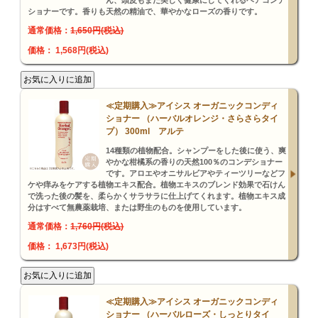
ん、頭皮もまた美しく健康にしてくれるヘアコンデ
ショナーです。香りも天然の精油で、華やかなローズの香りです。
通常価格：
1,650円(税込)
価格： 1,568円(税込)
≪定期購入≫アイシス オーガニックコンディ
ショナー （ハーバルオレンジ・さらさらタイ
プ） 300ml アルテ
14種類の植物配合。シャンプーをした後に使う、爽
やかな柑橘系の香りの天然100％のコンデショナー
です。アロエやオニサルビアやティーツリーなどフ
ケや痒みをケアする植物エキス配合。植物エキスのブレンド効果で石けん
で洗った後の髪を、柔らかくサラサラに仕上げてくれます。植物エキス成
分はすべて無農薬栽培、または野生のものを使用しています。
通常価格：
1,760円(税込)
価格： 1,673円(税込)
≪定期購入≫アイシス オーガニックコンディ
ショナー （ハーバルローズ・しっとりタイ