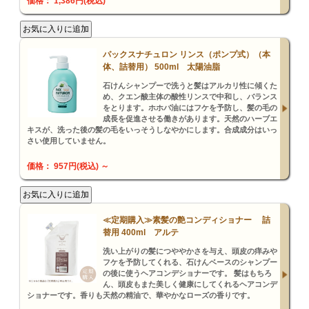
価格： 1,386円(税込)
パックスナチュロン リンス（ポンプ式）（本
体、詰替用） 500ml 太陽油脂
石けんシャンプーで洗うと髪はアルカリ性に傾くた
め、クエン酸主体の酸性リンスで中和し、バランス
をとります。ホホバ油にはフケを予防し、髪の毛の
成長を促進させる働きがあります。天然のハーブエ
キスが、洗った後の髪の毛をいっそうしなやかにします。合成成分はいっ
さい使用していません。
価格： 957円(税込)
～
≪定期購入≫素髪の艶コンディショナー 詰
替用 400ml アルテ
洗い上がりの髪につややかさを与え、頭皮の痒みや
フケを予防してくれる、石けんベースのシャンプー
の後に使うヘアコンデショナーです。 髪はもちろ
ん、頭皮もまた美しく健康にしてくれるヘアコンデ
ショナーです。香りも天然の精油で、華やかなローズの香りです。