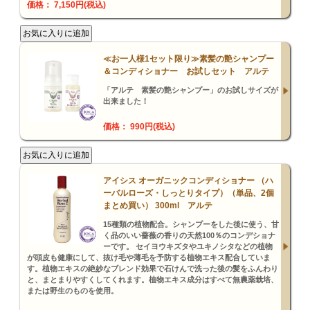
価格： 7,150円(税込)
≪お一人様1セット限り≫素髪の艶シャンプー
＆コンディショナー お試しセット アルテ
「アルテ 素髪の艶シャンプー」のお試しサイズが
出来ました！
価格： 990円(税込)
アイシス オーガニックコンディショナー （ハ
ーバルローズ・しっとりタイプ）（単品、2個
まとめ買い） 300ml アルテ
15種類の植物配合。シャンプーをした後に使う、甘
く品のいい薔薇の香りの天然100％のコンデショナ
ーです。 セイヨウキズタやユキノシタなどの植物
が頭皮も健康にして、抜け毛や薄毛を予防する植物エキス配合していま
す。植物エキスの絶妙なブレンド効果で石けんで洗った後の髪をふんわり
と、まとまりやすくしてくれます。植物エキス成分はすべて無農薬栽培、
または野生のものを使用。