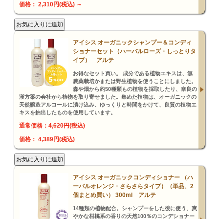
価格： 2,310円(税込)
～
アイシス オーガニックシャンプー＆コンディ
ショナーセット（ハーバルローズ・しっとりタ
イプ） アルテ
お得なセット買い。 成分である植物エキスは、無
農薬栽培かまたは野生植物を使うことにしました。
森や畑から約50種類もの植物を採取したり、奈良の
漢方薬の会社から植物を取り寄せました。集めた植物は、オーガニックの
天然醸造アルコールに漬け込み、ゆっくりと時間をかけて、良質の植物エ
キスを抽出したものを使用しています。
通常価格：
4,620円(税込)
価格： 4,389円(税込)
アイシス オーガニックコンディショナー （ハ
ーバルオレンジ・さらさらタイプ）（単品、2
個まとめ買い） 300ml アルテ
14種類の植物配合。シャンプーをした後に使う、爽
やかな柑橘系の香りの天然100％のコンデショナー