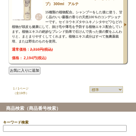
プ） 300ml アルテ
15種類の植物配合。シャンプーをした後に使う、甘
く品のいい薔薇の香りの天然100％のコンデショナ
ーです。セイヨウキズタやユキノシタやビワなどの
植物が頭皮も健康にして、抜け毛や薄毛を予防する植物エキス配合してい
ます。植物エキスの絶妙なブレンド効果で石けんで洗った後の髪をふんわ
りと、まとまりやすくしてくれます。植物エキス成分はすべて無農薬栽
培、または野生のものを使用。
通常価格：
2,310円(税込)
価格： 2,194円(税込)
1 / 1ページ
（全19件）
商品検索（商品番号検索）
キーワード検索