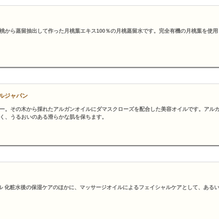
桃から蒸留抽出して作った月桃葉エキス100％の月桃蒸留水です。完全有機の月桃葉を使用
ールジャパン
ー。その木から採れたアルガンオイルにダマスクローズを配合した美容オイルです。アルガ
く、うるおいのある滑らかな肌を保ちます。
ル 化粧水後の保湿ケアのほかに、マッサージオイルによるフェイシャルケアとして、ある