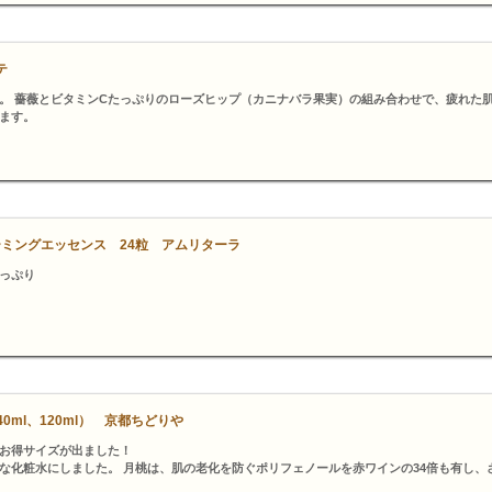
テ
。 薔薇とビタミンCたっぷりのローズヒップ（カニナバラ果実）の組み合わせで、疲れた
ます。
ーミングエッセンス 24粒 アムリターラ
っぷり
ml、120ml） 京都ちどりや
お得サイズが出ました！
な化粧水にしました。 月桃は、肌の老化を防ぐポリフェノールを赤ワインの34倍も有し