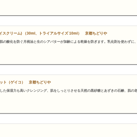
スクリーム) （30ml、トライアルサイズ 10ml） 京都ちどりや
肌の酸化を防ぐ月桃油と生のシアバターが加齢による乾燥を防ぎます。乳化剤を使わずに
ット（ゲイコ） 京都ちどりや
した保湿力も高いクレンジング、肌をしっとりさせる天然の黒砂糖とあずきの石鹸、肌の