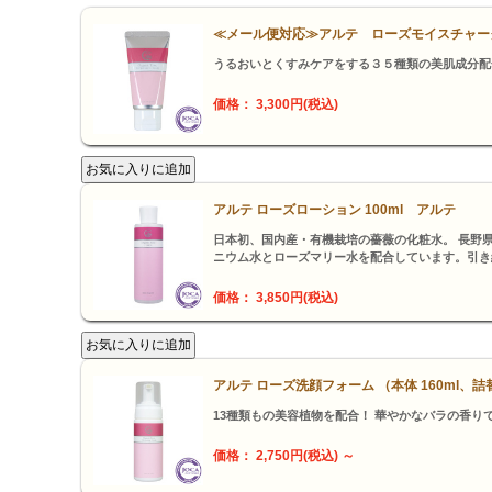
≪メール便対応≫アルテ ローズモイスチャー
うるおいとくすみケアをする３５種類の美肌成分配
価格： 3,300円(税込)
アルテ ローズローション 100ml アルテ
日本初、国内産・有機栽培の薔薇の化粧水。 長野
ニウム水とローズマリー水を配合しています。引き
価格： 3,850円(税込)
アルテ ローズ洗顔フォーム （本体 160ml、詰替
13種類もの美容植物を配合！ 華やかなバラの香り
価格： 2,750円(税込)
～