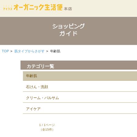
TOP
>
肌タイプからさがす
>
年齢肌
カテゴリ一覧
年齢肌
石けん・洗顔
クリーム・バルサム
アイケア
1 / 1ページ
（全15件）