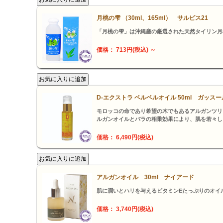
月桃の雫 （30ml、165ml） サルピス21
「月桃の雫」は沖縄産の厳選された天然タイリン月
価格： 713円(税込)
～
D-エクストラ ベルベルオイル 50ml ガッス
モロッコの命であり希望の木でもあるアルガンツリ
ルガンオイルとバラの相乗効果により、肌を若々し
価格： 6,490円(税込)
アルガンオイル 30ml ナイアード
肌に潤いとハリを与えるビタミンEたっぷりのオイ
価格： 3,740円(税込)