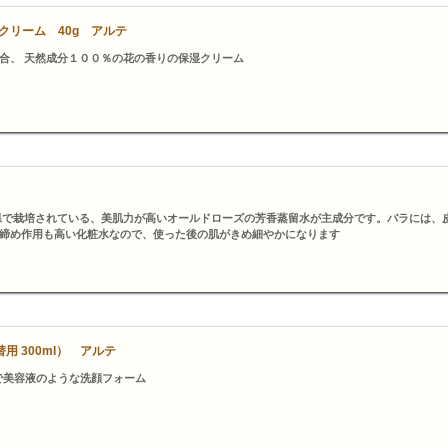
クリーム 40g アルテ
合、 天然成分１００％の花の香りの保湿クリーム
県で栽培されている、美肌力が高いオールドローズの芳香蒸留水が主成分です。バラには、
締め作用も高い化粧水なので、使った後の肌がきめ細やかになります
用 300ml） アルテ
で美容液のような洗顔フォーム