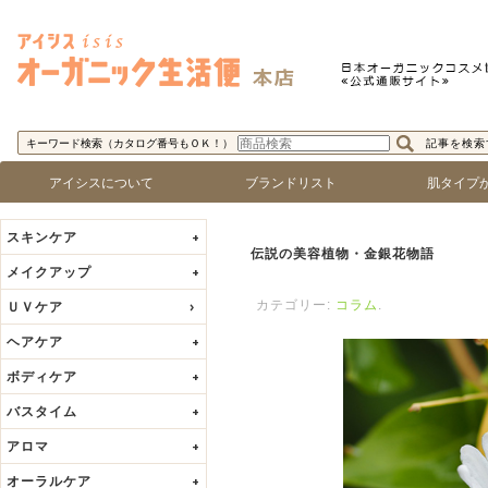
コ
ン
テ
ン
ツ
記事を検索
キーワード検索（カタログ番号もＯＫ！）
へ
ス
アイシスについて
ブランドリスト
肌タイプか
キ
ロゴで探す
ブランド名で探す
乾燥肌
敏感肌
脂性肌
混合肌
年齢肌
ッ
スキンケア
+
プ
伝説の美容植物・金銀花物語
メイクアップ
+
カテゴリー:
コラム
.
ＵＶケア
ヘアケア
+
ボディケア
+
バスタイム
+
アロマ
+
オーラルケア
+