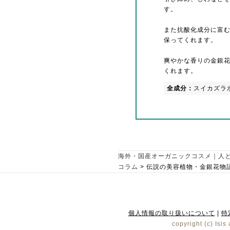
す。
また抗酸化成分に富
保ってくれます。
爽やかな香りの金銀
くれます。
全成分：
スイカズラ
海外・国産オーガニックコスメ｜人
コラム
>
伝説の美容植物・金銀花物
個人情報の取り扱いについて
|
特
copyright (c) Isis 