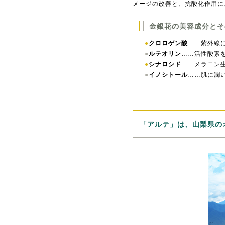
メージの改善と、抗酸化作用に
金銀花の美容成分とそ
クロロゲン酸
……紫外線
ルテオリン
……活性酸素
シナロシド
……メラニン
イノシトール
……肌に潤
「アルテ」は、山梨県の