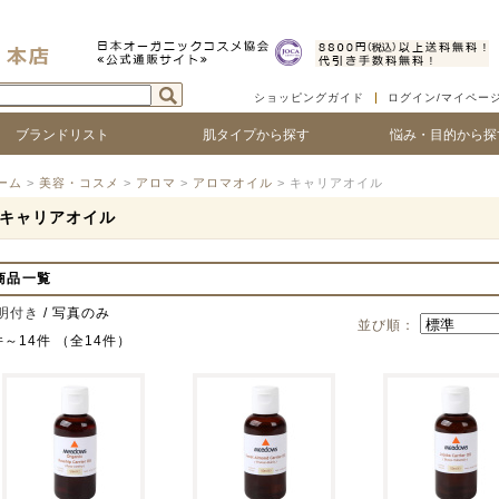
ショッピングガイド
ログイン/マイペー
ブランドリスト
肌タイプから探す
悩み・目的から探
ついて
ゴで探す
ランド名で探す
乾燥肌
敏感肌
脂性肌
混合肌
年齢肌
ベビー
ハリ・たるみ
シワ・ほうれい線
紫外線対策
アフターサンケア
シミ・くすみ
毛穴の黒ずみ、ひろが
ニキビ・吹き出物
顔の赤み
唇の荒れ、皮が剥ける
頭皮の痒み、フケ
抜け毛・薄毛
ボリュームやコシがな
髪のツヤがない
ーム
>
美容・コスメ
>
アロマ
>
アロマオイル
> キャリアオイル
キャリアオイル
商品一覧
明付き
/ 写真のみ
並び順：
件～14件 （全14件）