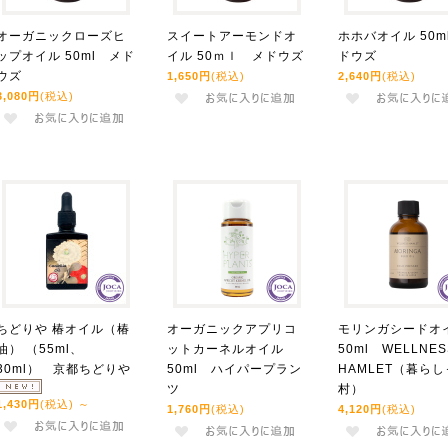
オーガニックローズヒ
スイートアーモンドオ
ホホバオイル 50m
ップオイル 50ml メド
イル 50ｍｌ メドウズ
ドウズ
ウズ
1,650円
(税込)
2,640円
(税込)
3,080円
(税込)
ちどりや 椿オイル（椿
オーガニックアプリコ
モリンガシードオ
油） （55ml、
ットカーネルオイル
50ml WELLNES
30ml） 京都ちどりや
50ml ハイパープラン
HAMLET（暮ら
ツ
村）
1,430円
(税込)
～
1,760円
(税込)
4,120円
(税込)