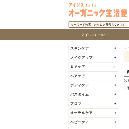
キーワード検索（カタログ番号もＯＫ！）
アイシスについて
アイシス「オーガニック生活便」に
取り扱い商品基準
アイシスの歩み
代表者の挨拶
ロ
ブ
ホ
スキンケア
+
メイクアップ
+
ＵＶケア
ヘアケア
+
説
ボディケア
+
1
バスタイム
+
アロマ
+
オーラルケア
+
ベビーケア
+