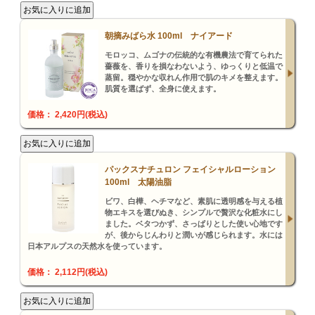
朝摘みばら水 100ml ナイアード
モロッコ、ムゴナの伝統的な有機農法で育てられた
薔薇を、香りを損なわないよう、ゆっくりと低温で
蒸留。穏やかな収れん作用で肌のキメを整えます。
肌質を選ばず、全身に使えます。
価格： 2,420円(税込)
パックスナチュロン フェイシャルローション
100ml 太陽油脂
ビワ、白樺、ヘチマなど、素肌に透明感を与える植
物エキスを選びぬき、シンプルで贅沢な化粧水にし
ました。ベタつかず、さっぱりとした使い心地です
が、後からじんわりと潤いが感じられます。水には
日本アルプスの天然水を使っています。
価格： 2,112円(税込)