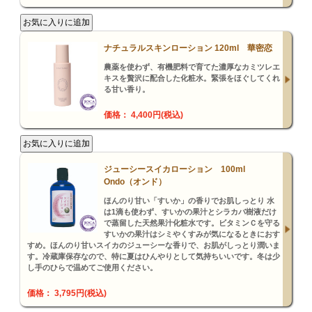
ナチュラルスキンローション 120ml 華密恋
農薬を使わず、有機肥料で育てた濃厚なカミツレエ
キスを贅沢に配合した化粧水。緊張をほぐしてくれ
る甘い香り。
価格： 4,400円(税込)
ジューシースイカローション 100ml
Ondo（オンド）
ほんのり甘い「すいか」の香りでお肌しっとり 水
は1滴も使わず、すいかの果汁とシラカバ樹液だけ
で蒸留した天然果汁化粧水です。ビタミンＣを守る
すいかの果汁はシミやくすみが気になるときにおす
すめ。ほんのり甘いスイカのジューシーな香りで、お肌がしっとり潤いま
す。冷蔵庫保存なので、特に夏はひんやりとして気持ちいいです。冬は少
し手のひらで温めてご使用ください。
価格： 3,795円(税込)