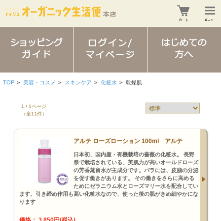
TOP
>
美容・コスメ
>
スキンケア
>
化粧水
>
乾燥肌
1 / 1ページ
（全11件）
アルテ ローズローション 100ml アルテ
日本初、国内産・有機栽培の薔薇の化粧水。 長野
県で栽培されている、美肌力が高いオールドローズ
の芳香蒸留水が主成分です。バラには、皮脂の分泌
を促す働きがあります。 その働きをさらに高める
ためにゼラニウム水とローズマリー水を配合してい
ます。引き締め作用も高い化粧水なので、使った後の肌がきめ細やかにな
ります
価格： 3,850円(税込)