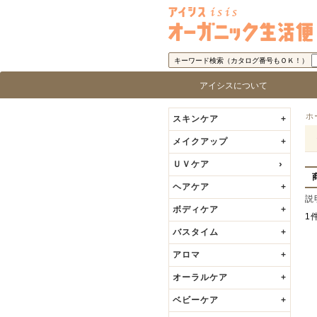
キーワード検索（カタログ番号もＯＫ！）
アイシスについて
アイシス「オーガニック生活便」に
取り扱い商品基準
アイシスの歩み
代表者の挨拶
ロ
ブ
ホ
スキンケア
+
メイクアップ
+
ＵＶケア
ヘアケア
+
説
ボディケア
+
1
バスタイム
+
アロマ
+
オーラルケア
+
ベビーケア
+