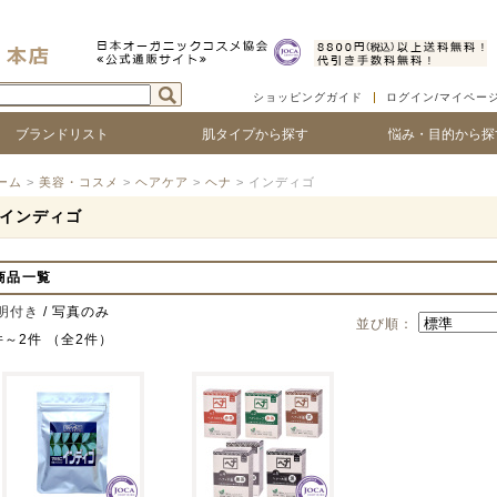
ショッピングガイド
ログイン/マイペー
ブランドリスト
肌タイプから探す
悩み・目的から探
ついて
ゴで探す
ランド名で探す
乾燥肌
敏感肌
脂性肌
混合肌
年齢肌
ベビー
ハリ・たるみ
シワ・ほうれい線
紫外線対策
アフターサンケア
シミ・くすみ
毛穴の黒ずみ、ひろが
ニキビ・吹き出物
顔の赤み
唇の荒れ、皮が剥ける
頭皮の痒み、フケ
抜け毛・薄毛
ボリュームやコシがな
髪のツヤがない
ーム
>
美容・コスメ
>
ヘアケア
>
ヘナ
> インディゴ
インディゴ
商品一覧
明付き
/ 写真のみ
並び順：
件～2件 （全2件）