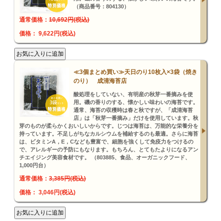
（商品番号：804130）
通常価格：
10,692円(税込)
価格： 9,622円(税込)
≪3個まとめ買い≫天日のり10枚入×3袋（焼き
のり） 成清海苔店
酸処理をしていない、有明産の秋芽一番摘みを使
用。磯の香りのする、懐かしい味わいの海苔です。
通常、海苔の収穫時は春と秋ですが、「成清海苔
店」は「秋芽一番摘み」だけを使用しています。秋
芽のものが柔らかくおいしいからです。じつは海苔は、万能的な栄養分を
持っています。不足しがちなカルシウムを補給するのも最適。さらに海苔
は、ビタミンA，E，Cなども豊富で、細胞を強くして免疫力をつけるの
で、アレルギーの予防にもなります。もちろん、とてもたよりになるアン
チエイジング美容食材です。 （803885、食品、オーガニックフード、
1,000円台）
通常価格：
3,385円(税込)
価格： 3,046円(税込)