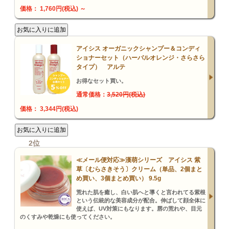
価格： 1,760円(税込)
～
アイシス オーガニックシャンプー＆コンディ
ショナーセット（ハーバルオレンジ・さらさら
タイプ） アルテ
お得なセット買い。
通常価格：
3,520円(税込)
価格： 3,344円(税込)
2位
≪メール便対応≫漢萌シリーズ アイシス 紫
草〔むらさきそう〕クリーム（単品、2個まと
め買い、3個まとめ買い） 9.5g
荒れた肌を癒し、白い肌へと導くと言われてる紫根
という伝統的な美容成分が配合。伸ばして顔全体に
使えば、UV対策にもなります。唇の荒れや、目元
のくすみや乾燥にも使ってください。