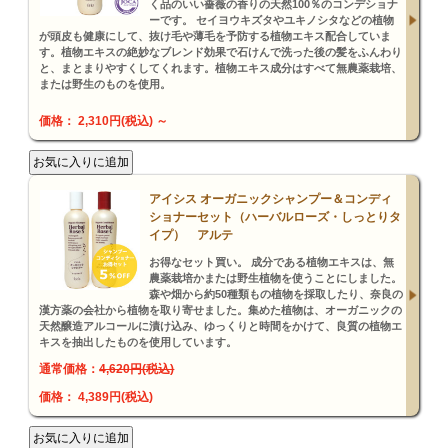
く品のいい薔薇の香りの天然100％のコンデショナ
ーです。 セイヨウキズタやユキノシタなどの植物
が頭皮も健康にして、抜け毛や薄毛を予防する植物エキス配合していま
す。植物エキスの絶妙なブレンド効果で石けんで洗った後の髪をふんわり
と、まとまりやすくしてくれます。植物エキス成分はすべて無農薬栽培、
または野生のものを使用。
価格： 2,310円(税込)
～
アイシス オーガニックシャンプー＆コンディ
ショナーセット（ハーバルローズ・しっとりタ
イプ） アルテ
お得なセット買い。 成分である植物エキスは、無
農薬栽培かまたは野生植物を使うことにしました。
森や畑から約50種類もの植物を採取したり、奈良の
漢方薬の会社から植物を取り寄せました。集めた植物は、オーガニックの
天然醸造アルコールに漬け込み、ゆっくりと時間をかけて、良質の植物エ
キスを抽出したものを使用しています。
通常価格：
4,620円(税込)
価格： 4,389円(税込)