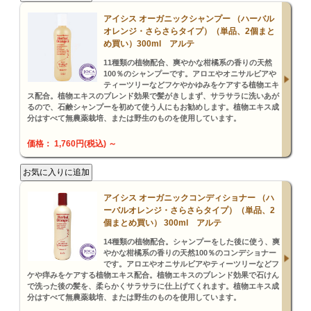
アイシス オーガニックシャンプー （ハーバル
オレンジ・さらさらタイプ）（単品、2個まと
め買い）300ml アルテ
11種類の植物配合、爽やかな柑橘系の香りの天然
100％のシャンプーです。アロエやオニサルビアや
ティーツリーなどフケやかゆみをケアする植物エキ
ス配合。植物エキスのブレンド効果で髪がきしまず、サラサラに洗いあが
るので、石鹸シャンプーを初めて使う人にもお勧めします。植物エキス成
分はすべて無農薬栽培、または野生のものを使用しています。
価格： 1,760円(税込)
～
アイシス オーガニックコンディショナー （ハ
ーバルオレンジ・さらさらタイプ）（単品、2
個まとめ買い） 300ml アルテ
14種類の植物配合。シャンプーをした後に使う、爽
やかな柑橘系の香りの天然100％のコンデショナー
です。アロエやオニサルビアやティーツリーなどフ
ケや痒みをケアする植物エキス配合。植物エキスのブレンド効果で石けん
で洗った後の髪を、柔らかくサラサラに仕上げてくれます。植物エキス成
分はすべて無農薬栽培、または野生のものを使用しています。