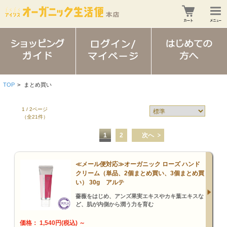
TOP
>
まとめ買い
1 / 2ページ
（全21件）
1
2
次へ
≪メール便対応≫オーガニック ローズ ハンド
クリーム（単品、2個まとめ買い、3個まとめ買
い） 30g アルテ
薔薇をはじめ、アンズ果実エキスやカキ葉エキスな
ど、肌が内側から潤う力を育む
価格： 1,540円(税込)
～