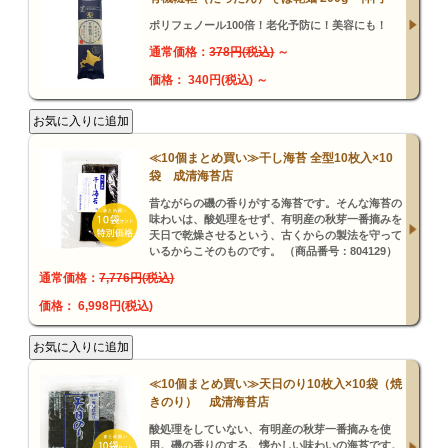
ポリフェノール100倍！老化予防に！美容にも！
通常価格：
378円(税込)
～
価格： 340円(税込)
～
≪10個まとめ買い≫干し海苔 全型10枚入×10
袋 成清海苔店
昔ながらの磯の香りがする海苔です。そんな海苔の
味わいは、酸処理をせず、有明産の秋芽一番摘みを
天日で乾燥させるという、古くからの製法を守って
いるからこそのものです。 （商品番号：804129）
通常価格：
7,776円(税込)
価格： 6,998円(税込)
≪10個まとめ買い≫天日のり10枚入×10袋（焼
きのり） 成清海苔店
酸処理をしていない、有明産の秋芽一番摘みを使
用。磯の香りのする、懐かしい味わいの海苔です。