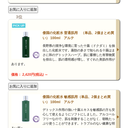
3位
PICK UP
倭国の化粧水 普通肌用 （単品、2個まとめ買
い） 100ml アルテ
長野県の清浄な環境に育った十薬（ドクダミ）を抽
出した化粧水です。薬効の多さで知られる十薬はま
さに和のデトックスハーブ。肌に蓄積した有害物質
を排出し、肌の透明感が増し、すぐれた美肌作用が
あります。
価格： 2,420円(税込)
～
倭国の化粧水 敏感肌用（単品、2個まとめ買
い） 100ml アルテ
デトックス作用の強い十薬エキスを敏感肌の方も安
心して使えるようにソフトにしました。アルコール
フリーなので、肌を刺激することがなく、朝晩たっ
ぷり使うことができます。トラブルのない健康な明