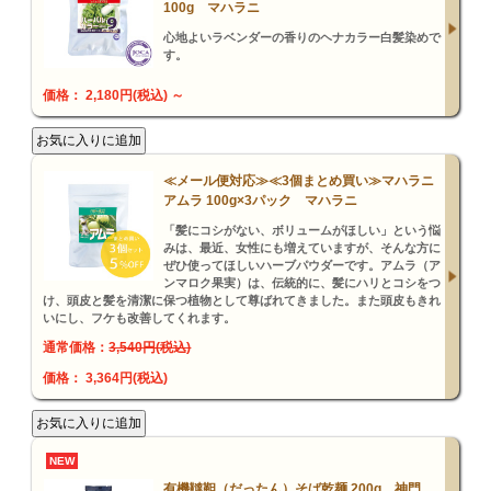
100g マハラニ
心地よいラベンダーの香りのヘナカラー白髪染めで
す。
価格： 2,180円(税込)
～
≪メール便対応≫≪3個まとめ買い≫マハラニ
アムラ 100g×3パック マハラニ
「髪にコシがない、ボリュームがほしい」という悩
みは、最近、女性にも増えていますが、そんな方に
ぜひ使ってほしいハーブパウダーです。アムラ（ア
ンマロク果実）は、伝統的に、髪にハリとコシをつ
け、頭皮と髪を清潔に保つ植物として尊ばれてきました。また頭皮もきれ
いにし、フケも改善してくれます。
通常価格：
3,540円(税込)
価格： 3,364円(税込)
NEW
有機韃靼（だったん）そば乾麺 200g 神門