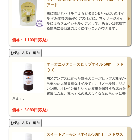
アード
肌に潤いとハリを与えるビタミンEたっぷりのオイ
ル 化粧水後の保湿ケアのほかに、マッサージオイ
ルによるフェイシャルケアとして、あるいは乾燥す
る箇所に美容液のように使うことができます。
価格： 1,100円(税込)
オーガニックローズヒップオイル 50ml メド
ウズ
南米アンデスに育った野性のローズヒップの種子か
ら採った大変貴重なオイルです。リノール酸、リノ
レン酸、オレイン酸といった皮膚を保護する成分を
豊富に含み、赤ちゃんの肌のようななめらかさに導
きます。
価格： 3,080円(税込)
スイートアーモンドオイル 50ｍｌ メドウズ