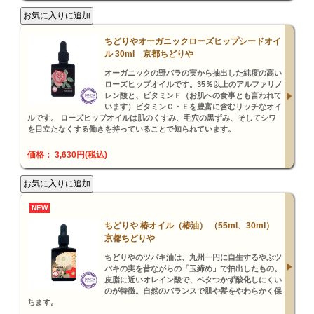
ちどりやオーガニックローズヒップシードオイ
ル 30ml 京都ちどりや
オーガニックの野バラの実から抽出した純度の高い
ローズヒップオイルです。35％以上のアルファリノ
レン酸と、ビタミンＦ（お肌への食事とも言われて
います）ビタミンＣ・Ｅを豊富に含むリッチなオイ
ルです。 ローズヒップオイルは肌のくすみ、毛穴の黒ずみ、そしてシワ
を目立たなくする働きを持っていることで知られています。
価格： 3,630円(税込)
NEW
ちどりや 椿オイル（椿油） （55ml、30ml）
京都ちどりや
ちどりやのツバキ油は、九州一円に自生するやぶツ
バキの実を昔ながらの「玉締め」で抽出したもの。
皮脂に近いオレイン酸で、ベタつかず酸化しにくい
のが特徴。自然のバランスで肌や髪をやわらかく保
ちます。