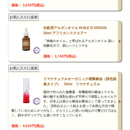
価格： 3,630円(税込)
化粧用アルガンオイル HUILE D'ARGAN
30ml アフリカンスクエアー
「神秘のオイル」と呼ばれるアルガンオイル 高い
抗酸化力で、肌にハリとツヤを
価格： 3,740円(税込)
リマナチュラルオーガニック精製椿油（脱色脱
臭タイプ） 50ml リマナチュラル
国内で作られた無農薬・有機栽培の椿油１００％。
椿の種子を溶剤を使わず手搾りで採取したオイルで
す。日本人は昔から椿油を髪油として使ってきまし
た。 活性白土という粘土を使って自然な方法で精
製しているためニオイがなく、さらりとした使い心地なので髪だけではな
く、顔やボディケアにも使いやすくなっています。
価格： 4,620円(税込)