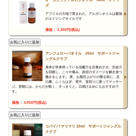
オーガニックアルガンオイル 50ml メドウ
ズ
アフリカの大地で育まれた、アルガンオイルは最強
のエイジングオイルです
価格： 3,300円(税込)
アンジェローバオイル 20ml サポートジャ
ングルクラブ
身体が本来持っている治癒力を目覚めさせ、生命力
を回復し、こりや痛み、炎症のダメージを解き放つ
働きをします。 夜、お風呂上がりの寝る前に、足
の裏、ふくらはぎ、背中、首回りに塗ってマッサー
ジ。翌朝には、からだが軽く、すっきりと。日焼け止めにもおすすめで
す。
価格： 4,950円(税込)
コパイバ マリマリ 10ml サポートジャングル
クラブ