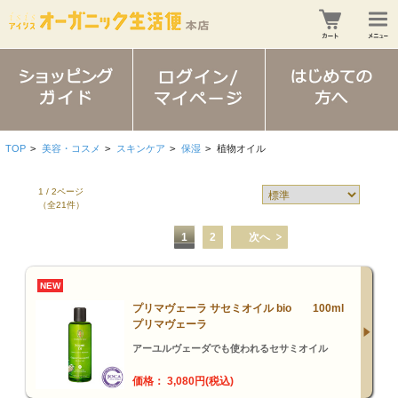
TOP
>
美容・コスメ
>
スキンケア
>
保湿
>
植物オイル
1 / 2ページ
（全21件）
1
2
次へ
NEW
プリマヴェーラ サセミオイル bio 100ml
プリマヴェーラ
アーユルヴェーダでも使われるセサミオイル
価格： 3,080円(税込)