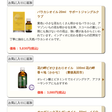
パラカシオイル 20ml サポートジャングルク
ラブ
黄色い小さな花をたくさん咲かせるパラカシは、ア
マゾンいちの花を咲かせる女神。スコールの激しい
雨にも負けないその花は、強い愛があるからといわ
れています。インディオに伝わる昔からの圧搾法で
丁寧に抽出した天然パラカシオイルです。
価格： 5,830円(税込)
花の岬ビオひまわりオイル 100ml 花の岬
香々地〔かかぢ〕 （豊後高田市）
オレイン酸とビタミンＥでエイジングケア、アフタ
ーサンケアにもおすすめ
価格： 3,080円(税込)