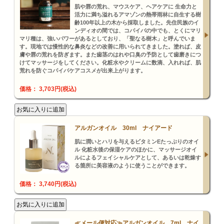
肌や唇の荒れ、マウスケア、ヘアケアに 生命力と
活力に満ち溢れるアマゾンの熱帯雨林に自生する樹
齢100年以上の木から採取しました。先住民族のイ
ンディオの間では、コパイバの中でも、とくにマリ
マリ種は、強いパワーがあるとしており、「聖なる樹木」と呼んでいま
す。現地では慢性的な鼻炎などの改善に用いられてきました。塗れば、皮
膚や唇の荒れを防ぎます。また歯茎のはれや口臭の予防として歯磨きにつ
けてマッサージをしてください。化粧水やクリームに数滴、入れれば、肌
荒れを防ぐコパイバケアコスメが出来上がります。
価格： 3,703円(税込)
アルガンオイル 30ml ナイアード
肌に潤いとハリを与えるビタミンEたっぷりのオイ
ル 化粧水後の保湿ケアのほかに、マッサージオイ
ルによるフェイシャルケアとして、あるいは乾燥す
る箇所に美容液のように使うことができます。
価格： 3,740円(税込)
≪メール便対応≫アルガンオイル 7ml ナイ