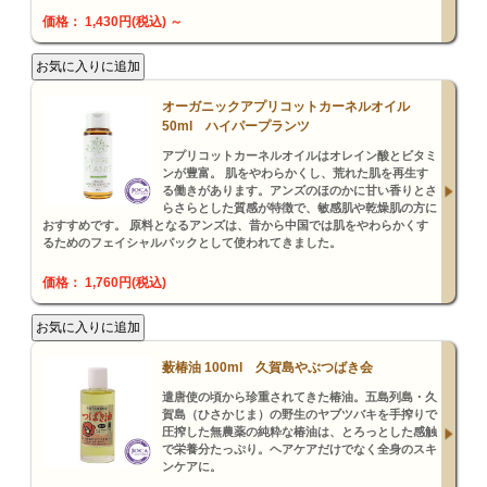
価格： 1,430円(税込)
～
オーガニックアプリコットカーネルオイル
50ml ハイパープランツ
アプリコットカーネルオイルはオレイン酸とビタミ
ンが豊富。 肌をやわらかくし、荒れた肌を再生す
る働きがあります。アンズのほのかに甘い香りとさ
らさらとした質感が特徴で、敏感肌や乾燥肌の方に
おすすめです。 原料となるアンズは、昔から中国では肌をやわらかくす
るためのフェイシャルパックとして使われてきました。
価格： 1,760円(税込)
薮椿油 100ml 久賀島やぶつばき会
遣唐使の頃から珍重されてきた椿油。五島列島・久
賀島（ひさかじま）の野生のヤブツバキを手搾りで
圧搾した無農薬の純粋な椿油は、とろっとした感触
で栄養分たっぷり。ヘアケアだけでなく全身のスキ
ンケアに。