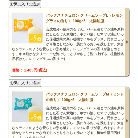
パックスナチュロン クリームソープL（レモン
グラスの香り） 100g×5 太陽油脂
合成成分不使用の石けん。パーム油とヤシ油を原料
にした石けん素地に、ホホバ油、ヒマワリ油といっ
た保湿効果の高い植物オイルをプラス。汚れはしっ
かり落としながら、肌にうるおいを残します。大き
なソラマメのような愛らしい形も魅力。レモングラスの香りが楽しめま
す。キメ細かなクリーミーな泡でしっとりやさしく洗い上げる、植物性浴
用石けん。レモングラスの香りです。
価格： 1,485円(税込)
パックスナチュロン クリームソープM（ミント
の香り） 100g×5 太陽油脂
合成成分不使用の石けん。パーム油とヤシ油を原料
にした石けん素地に、ホホバ油、ヒマワリ油といっ
た保湿効果の高い植物オイルをプラス。汚れはしっ
かり落としながら、肌にうるおいを残します。大き
なソラマメのような愛らしい形も魅力。ミントの香りが楽しめます。キメ
細かなクリーミーな泡でしっとりやさしく洗い上げる、植物性浴用石け
ん。ミントの香りです。