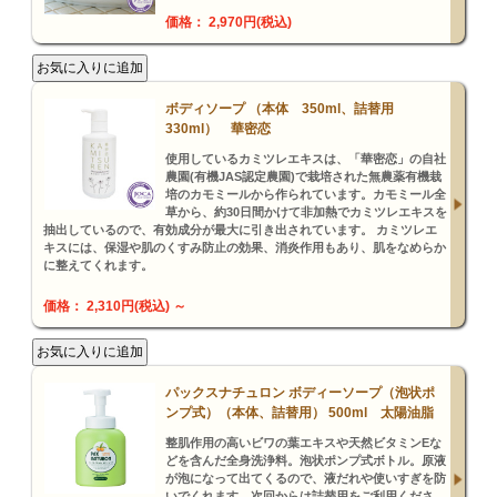
価格： 2,970円(税込)
ボディソープ （本体 350ml、詰替用
330ml） 華密恋
使用しているカミツレエキスは、「華密恋」の自社
農園(有機JAS認定農園)で栽培された無農薬有機栽
培のカモミールから作られています。カモミール全
草から、約30日間かけて非加熱でカミツレエキスを
抽出しているので、有効成分が最大に引き出されています。 カミツレエ
キスには、保湿や肌のくすみ防止の効果、消炎作用もあり、肌をなめらか
に整えてくれます。
価格： 2,310円(税込)
～
パックスナチュロン ボディーソープ（泡状ポ
ンプ式）（本体、詰替用） 500ml 太陽油脂
整肌作用の高いビワの葉エキスや天然ビタミンEな
どを含んだ全身洗浄料。泡状ポンプ式ボトル。原液
が泡になって出てくるので、液だれや使いすぎを防
いでくれます。次回からは詰替用をご利用くださ