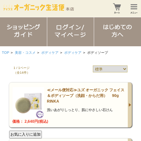
TOP
>
美容・コスメ
>
ボディケア
>
ボディケア
>
ボディソープ
1 / 1ページ
（全14件）
≪メール便対応≫ユズ オーガニック フェイス
＆ボディソープ（洗顔・からだ用） 90g
RINKA
洗いあがりしっとり、肌にやさしい石けん
価格： 2,640円(税込)