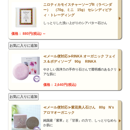
ニロティカモイスチャーソープR（ラベンダ
ー） （70g、ミニ 15g） セレンディピテ
ィ・トレーディング
しっとりした洗い上がりのシアバター石けん
価格： 880円(税込)
～
≪メール便対応≫RINKA オーガニック フェイ
ス＆ボディソープ 90g RINKA
やさしい洗浄力の手作り石けんで透明感のあるクリ
アな肌に
価格： 2,640円(税込)
≪メール便対応≫紫花美人石けん 80g N's
アロマオーガニック
純国産「紫草」と「甘茶」の力で、しっとりなめら
か肌に