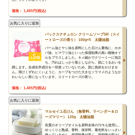
価格： 1,485円(税込)
パックスナチュロン クリームソープSR（スイ
ートローズの香り） 100g×5 太陽油脂
パーム油とヤシ油を原料にした石けん素地に、ホホ
バ油、ヒマワリ油といった保湿効果の高い植物オイ
ルをプラスしました。キメ細かでクリーミーに泡立
ち、汚れはしっかり落としながら、肌にうるおいを
残します。合成化学成分を一切使っていないため、肌に負担をかけませ
ん。溶けくずれにくいように、カーブをつけた大きなソラマメのようなか
わいらしい形になっています。スイートローズの香り。
価格： 1,485円(税込)
マルセイユ石けん （無香料、ラベンダー＆ロ
ーズマリー） 120g 太陽油脂
良質のオリーブオイルを原料全体の72％も使用し、
ゆっくりと熟成。香料、保存料、着色料をいっさい
使っていません。保湿効果が高く、洗顔後の肌はし