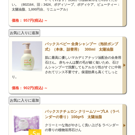
い。 （802164、旧：3424、ボディソープ、ボディケア、ビューティー：
太陽油脂、1,000円台、リニューアル）
価格： 957円(税込)
～
パックスベビー 全身シャンプー（泡状ポンプ
式）（本体、詰替用） 300ml 太陽油脂
肌に最高に優しいマカデミアナッツ油配合の全身用
石けん。 赤ちゃんは髪の毛が細く短いため、石け
んシャンプーで洗髪してもアルカリ性がすぐに中和
されてリンス不要です。保湿効果も高くてしっと
り。
価格： 902円(税込)
～
パックスナチュロン クリームソープLA（ラベ
ンダーの香り） 100g×5 太陽油脂
クリーミーな泡がやさしく洗い上げる ラベンダー
の香りの植物浴用石けん