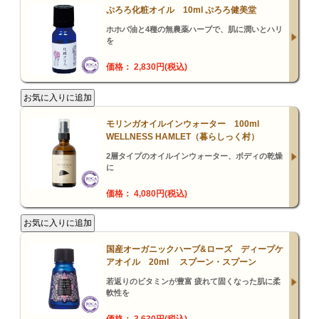
ぷろろ化粧オイル 10ml ぷろろ健美堂
ホホバ油と4種の無農薬ハーブで、肌に潤いとハリ
を
価格： 2,830円(税込)
モリンガオイルインウォーター 100ml
WELLNESS HAMLET（暮らしっく村）
2層タイプのオイルインウォーター、ボディの乾燥
に
価格： 4,080円(税込)
国産オーガニックハーブ&ローズ ディープケ
アオイル 20ml スプーン・スプーン
若返りのビタミンが豊富 疲れて固くなった肌に柔
軟性を