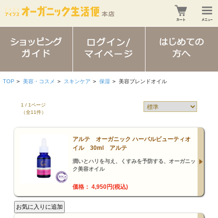
TOP
>
美容・コスメ
>
スキンケア
>
保湿
>
美容ブレンドオイル
1 / 1ページ
（全11件）
アルテ オーガニック ハーバルビューティオ
イル 30ml アルテ
潤いとハリを与え、くすみを予防する、オーガニッ
ク美容オイル
価格： 4,950円(税込)