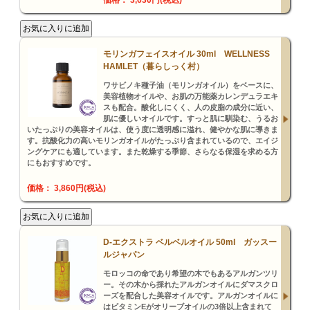
価格： 3,630円(税込)
モリンガフェイスオイル 30ml WELLNESS
HAMLET（暮らしっく村）
ワサビノキ種子油（モリンガオイル）をベースに、
美容植物オイルや、お肌の万能薬カレンデュラエキ
スも配合。酸化しにくく、人の皮脂の成分に近い、
肌に優しいオイルです。すっと肌に馴染む、うるお
いたっぷりの美容オイルは、使う度に透明感に溢れ、健やかな肌に導きま
す。抗酸化力の高いモリンガオイルがたっぷり含まれているので、エイジ
ングケアにも適しています。また乾燥する季節、さらなる保湿を求める方
にもおすすめです。
価格： 3,860円(税込)
D-エクストラ ベルベルオイル 50ml ガッスー
ルジャパン
モロッコの命であり希望の木でもあるアルガンツリ
ー。その木から採れたアルガンオイルにダマスクロ
ーズを配合した美容オイルです。アルガンオイルに
はビタミンEがオリーブオイルの3倍以上含まれて