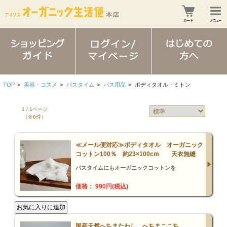
TOP
>
美容・コスメ
>
バスタイム
>
バス用品
>
ボディタオル・ミトン
1 / 1ページ
（全6件）
≪メール便対応≫ボディタオル オーガニック
コットン100％ 約23×100cm 天衣無縫
バスタイムにもオーガニックコットンを
価格： 990円(税込)
国産天然へちまたわし へちまここち