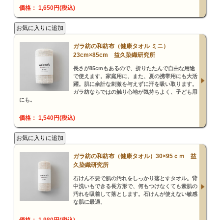
価格： 1,650円(税込)
ガラ紡の和紡布（健康タオル ミニ）
23cm×85cm 益久染織研究所
長さが85cmもあるので、折りたたんで自由な用途
で使えます。家庭用に、また、夏の携帯用にも大活
躍。肌に余計な刺激を与えずに汗を吸い取ります。
ガラ紡ならではの触り心地が気持ちよく、子ども用
にも。
価格： 1,540円(税込)
ガラ紡の和紡布（健康タオル）30×95ｃｍ 益
久染織研究所
石けん不要で肌の汚れをしっかり落とすタオル。背
中洗いもできる長方形で、何もつけなくても素肌の
汚れを吸着して落とします。石けんが使えない敏感
な肌に最適。