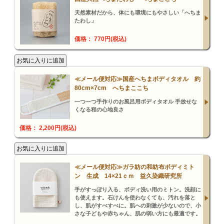
天然素材だから、体にも環境にもやさしい「へちま
たわし」
価格： 770円(税込)
≪メール便対応≫国産へちまボディタオル 約
80cm×7cm へちまここち
一つ一つ手作りのお風呂用ボディタオル 手放せな
くなる程の心地良さ
価格： 2,200円(税込)
≪メール便対応≫ガラ紡の和紡布ボディミト
ン 生成 14×21ｃｍ 益久染織研究所
手がすっぽり入る、ボディ洗い用のミトン。洗顔に
も使えます。石けんを使わなくても、汚れを落と
し、肌がすべすべに。肌への刺激が少ないので、小
さな子どもや赤ちゃん、肌の弱い方にも最適です。