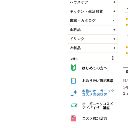
ハウスケア
+
キッチン・生活雑貨
+
書籍・カタログ
食料品
+
ドリンク
+
衣料品
+
説
1
1