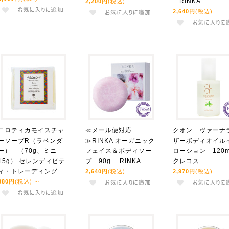
RINKA
2,200円
(税込)
2,640円
(税込)
ニロティカモイスチャ
≪メール便対応
クオン ヴァーナ
ーソープR（ラベンダ
≫RINKA オーガニック
ザーボディオイル
ー） （70g、ミニ
フェイス＆ボディソー
ローション 120
15g） セレンディピテ
プ 90g RINKA
クレコス
ィ・トレーディング
2,640円
(税込)
2,970円
(税込)
880円
(税込)
～