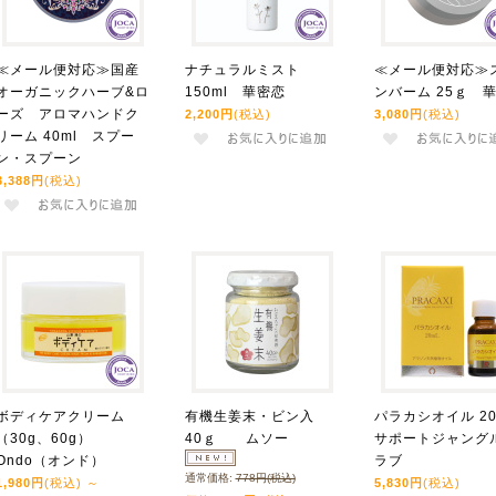
≪メール便対応≫国産
ナチュラルミスト
≪メール便対応≫
オーガニックハーブ&ロ
150ml 華密恋
ンバーム 25ｇ 
ーズ アロマハンドク
2,200円
(税込)
3,080円
(税込)
リーム 40ml スプー
ン・スプーン
3,388円
(税込)
ボディケアクリーム
有機生姜末・ビン入
パラカシオイル 2
（30g、60g）
40ｇ ムソー
サポートジャング
Ondo（オンド）
ラブ
通常価格:
778円(税込)
1,980円
(税込)
～
5,830円
(税込)