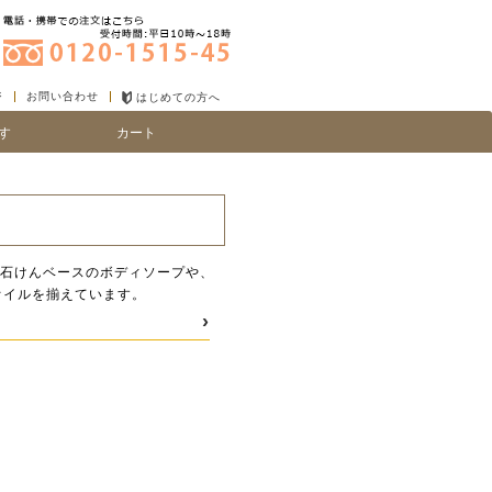
ジ
お問い合わせ
はじめての方へ
す
カート
り
い、細毛
る石けんベースのボディソープや、
オイルを揃えています。