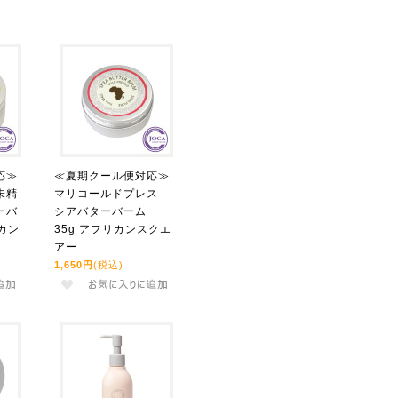
応≫
≪夏期クール便対応≫
未精
マリコールドプレス
ーバ
シアバターバーム
カン
35g アフリカンスクエ
アー
1,650円
(税込)