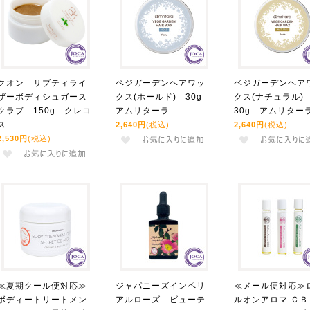
クオン サブティライ
ベジガーデンヘアワッ
ベジガーデンヘア
ザーボディシュガース
クス(ホールド) 30g
クス(ナチュラル
クラブ 150g クレコ
アムリターラ
30g アムリター
ス
2,640円
(税込)
2,640円
(税込)
2,530円
(税込)
≪夏期クール便対応≫
ジャパニーズインペリ
≪メール便対応≫
ボディートリートメン
アルローズ ビューテ
ルオンアロマ ＣＢ