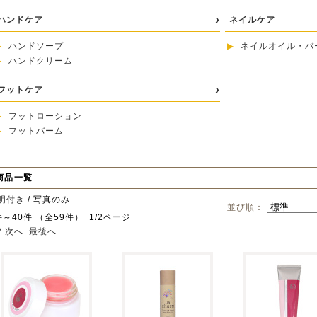
ハンドケア
ネイルケア
ハンドソープ
ネイルオイル・バ
ハンドクリーム
フットケア
フットローション
フットバーム
商品一覧
明付き
/ 写真のみ
並び順：
件～40件 （全59件） 1/2ページ
2
次へ
最後へ