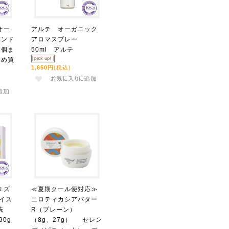
オー
アルテ オーガニック
ハンド
アロマスプレー
2個ま
50ml アルテ
とめ買
1,650円
(税込)
ユズ
≪夏期クール便対応≫
イス
ニロティカシアバター
洗
R（プレーン）
0g
（8g、27g） セレン