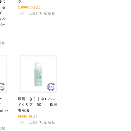
ルウ
ツ
、ゼ
2,090円
(税込)
ダ
＆ペ
パー
ケ
煌繭（きらまゆ）ハン
イ
ドクリア 50ml 松田
l ハ
養蚕場
990円
(税込)