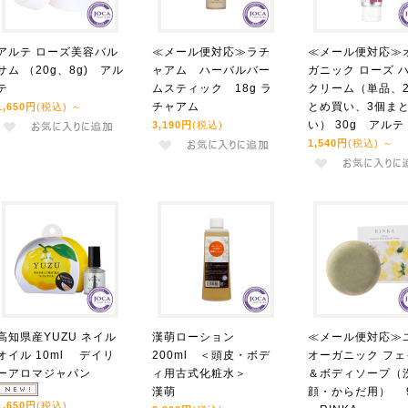
アルテ ローズ美容バル
≪メール便対応≫ラチ
≪メール便対応≫
サム （20g、8g) アル
ャアム ハーバルバー
ガニック ローズ 
テ
ムスティック 18g ラ
クリーム（単品、
チャアム
とめ買い、3個ま
1,650円
(税込)
～
い） 30g アルテ
3,190円
(税込)
1,540円
(税込)
～
高知県産YUZU ネイル
漢萌ローション
≪メール便対応≫
オイル 10ml デイリ
200ml ＜頭皮・ボデ
オーガニック フェ
ーアロマジャパン
ィ用古式化粧水＞
＆ボディソープ（
漢萌
顔・からだ用） 9
1,650円
(税込)