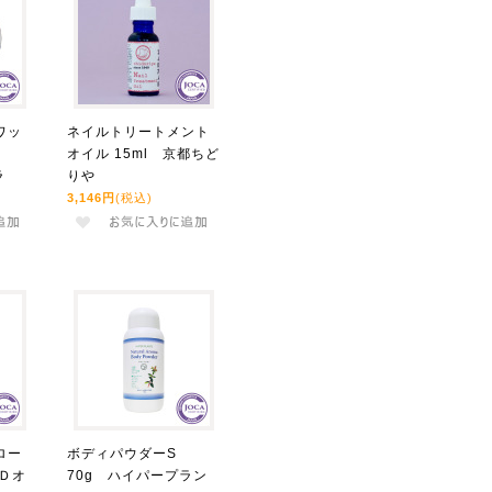
ワッ
ネイルトリートメント
)
オイル 15ml 京都ちど
ラ
りや
3,146円
(税込)
ロー
ボディパウダーS
Ｄオ
70g ハイパープラン