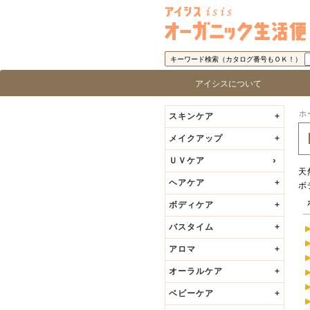
キーワード検索（カタログ番号もＯＫ！）
アイシスについて
アイシス「オーガニック生活便」に
取り扱い商品基準
アイシスの歩み
代表者の挨拶
ロ
ブ
ホ
スキンケア
+
メイクアップ
+
ＵＶケア
天
ヘアケア
+
ボ
ボディケア
+
バスタイム
+
アロマ
+
オーラルケア
+
ベビーケア
+