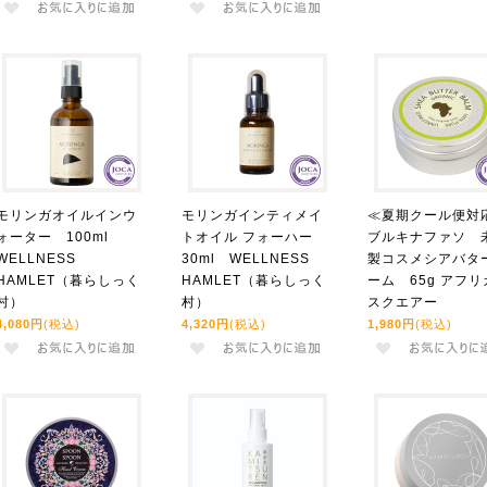
モリンガオイルインウ
モリンガインティメイ
≪夏期クール便対
ォーター 100ml
トオイル フォーハー
ブルキナファソ 
WELLNESS
30ml WELLNESS
製コスメシアバタ
HAMLET（暮らしっく
HAMLET（暮らしっく
ーム 65g アフリ
村）
村）
スクエアー
4,080円
(税込)
4,320円
(税込)
1,980円
(税込)