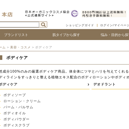
ショッピングガイド
ログイン/マイペー
ブランドリスト
肌タイプから探す
悩み・目的から探
ついて
ゴで探す
ランド名で探す
乾燥肌
敏感肌
脂性肌
混合肌
年齢肌
ベビー
ハリ・たるみ
シワ・ほうれい線
紫外線対策
アフターサンケア
シミ・くすみ
毛穴の黒ずみ、ひろが
ニキビ・吹き出物
顔の赤み
唇の荒れ、皮が剥ける
頭皮の痒み、フケ
抜け毛・薄毛
ボリュームやコシがな
髪のツヤがない
ーム
>
美容・コスメ
> ボディケア
ボディケア
然成分100%のみの厳選ボディケア商品。体全体にツヤとハリを与えてくれ
ディラインをすっきりと整える植物エキス配合のボディローションやボディ
ボディケア
デオドラント
ボディソープ
ローション・クリーム
バーム・バルサム
ボディオイル
ボディパウダー
ボディスクラブ