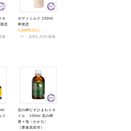
スキ
ボディミルク 150ml
華密恋
華密恋
3,300円
(税込)
0ml
花の岬ビオひまわりオ
ルク
イル 100ml 花の岬
香々地〔かかぢ〕
（豊後高田市）