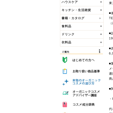
ハウスケア
+
東
キッチン・生活雑貨
+
■
書籍・カタログ
TE
（
食料品
+
■
ドリンク
+
1
衣料品
+
■
6
■
メ
通
商
■
・
代