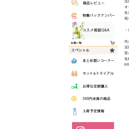
活
オ
生
現
・
代
活
安
化
ht