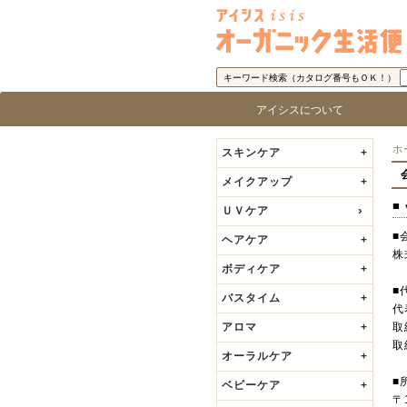
キーワード検索（カタログ番号もＯＫ！）
アイシスについて
アイシス「オーガニック生活便」に
取り扱い商品基準
アイシスの歩み
代表者の挨拶
ロ
ブ
ホ
スキンケア
+
メイクアップ
+
■
ＵＶケア
■
ヘアケア
+
株
ボディケア
+
■
バスタイム
+
代
アロマ
+
取
取
オーラルケア
+
■
ベビーケア
+
〒1