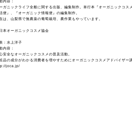
動内容：
ーガニックライフ全般に関する出版、編集制作。単行本『オーガニックコス
活便』、『オーガニック情報便』の編集制作。
在は、山梨県で無農薬の葡萄栽培、農作業もやっています。
日本オーガニックコスメ協会
表：水上洋子
動内容：
心安全なオーガニックコスメの普及活動。
粧品の成分がわかる消費者を増やすためにオーガニックコスメアドバイザー
tp://joca.jp/