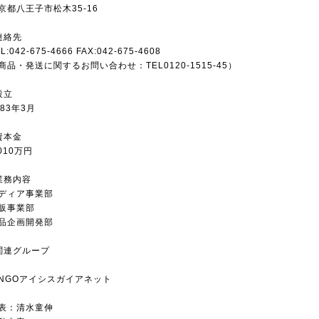
京都八王子市松木35-16
連絡先
L:042-675-4666 FAX:042-675-4608
商品・発送に関するお問い合わせ：TEL0120-1515-45）
設立
983年3月
資本金
,010万円
業務内容
ディア事業部
販事業部
品企画開発部
関連グループ
NGOアイシスガイアネット
表：清水童伸