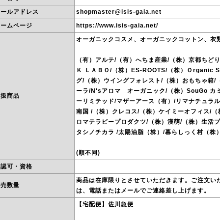
メールアドレス
shopmaster@isis-gaia.net
ホームページ
https://www.isis-gaia.net/
オーガニックコスメ、オーガニックコットン、衣
（有）アルテ/（有）へちま産業/（株）京都ちどりや
Ｋ ＬＡＢＯ/（株）ES-ROOTS/（株）Ｏrganic 
グ/（株）ウイングフォレスト/（株）おもちゃ箱
ーラ/N'sアロマ オーガニック/（株）SouGo 
取扱商品
ーリミテッド/マザーアース（有）/リマナチュラ
南国 /（株）クレコス/（株）ケイミーオフィス/
ロマテラピープロダクツ/（株）漢萌/（株）生活プ
タシノチカラ /太陽油脂（株）/暮らしっく村（株
(順不同)
許認可・資格
商品は在庫限りとさせていただきます。ご注文い
販売数量
は、電話またはメールでご連絡差し上げます。
【宅配便】佐川急便