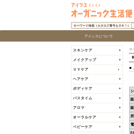
キーワード検索（カタログ番号もＯＫ！）
アイシスについて
アイシス「オーガニック生活便」に
取り扱い商品基準
アイシスの歩み
代表者の挨拶
ロ
ブ
ホ
スキンケア
+
メイクアップ
+
■
ＵＶケア
ヘアケア
+
ボディケア
+
バスタイム
+
アロマ
+
オーラルケア
+
ベビーケア
+
F