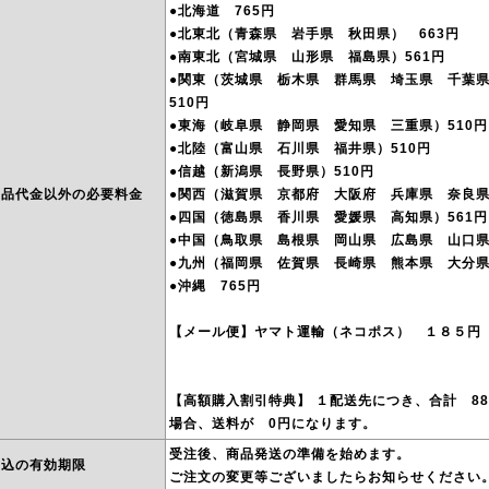
●北海道 765円
●北東北（青森県 岩手県 秋田県） 663円
●南東北（宮城県 山形県 福島県）561円
●関東（茨城県 栃木県 群馬県 埼玉県 千葉
510円
●東海（岐阜県 静岡県 愛知県 三重県）510円
●北陸（富山県 石川県 福井県）510円
●信越（新潟県 長野県）510円
商品代金以外の必要料金
●関西（滋賀県 京都府 大阪府 兵庫県 奈良県
●四国（徳島県 香川県 愛媛県 高知県）561円
●中国（鳥取県 島根県 岡山県 広島県 山口県
●九州（福岡県 佐賀県 長崎県 熊本県 大分県
●沖縄 765円
【メール便】ヤマト運輸（ネコポス） １８５円
【高額購入割引特典】 １配送先につき、合計 88
場合、送料が 0円になります。
受注後、商品発送の準備を始めます。
申込の有効期限
ご注文の変更等ございましたらお知らせください