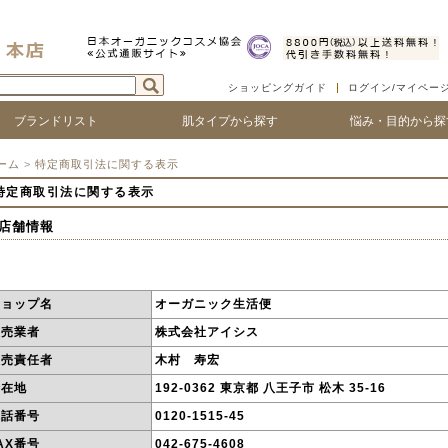
ショッピングガイド
ログイン/マイペー
ブランドリスト
肌タイプから探す
悩み・目的から探
ついて
ゴで探す
ランド名で探す
乾燥肌
敏感肌
脂性肌
混合肌
年齢肌
ベビー
ハリ・たるみ
シワ・ほうれい線
紫外線対策
アフターサンケア
シミ・くすみ
毛穴の黒ずみ、ひろが
ニキビ・吹き出物
顔の赤み
唇の荒れ、皮が剥ける
頭皮の痒み、フケ
抜け毛・薄毛
ボリュームやコシがな
髪のツヤがない
ーム
>
特定商取引法に関する表示
特定商取引法に関する表示
 店舗情報
ショップ名
オーガニック生活便
販売業者
株式会社アイシス
販売責任者
木村 寿宏
所在地
192-0362 東京都 八王子市 松木 35-16
電話番号
0120-1515-45
AX番号
042-675-4608