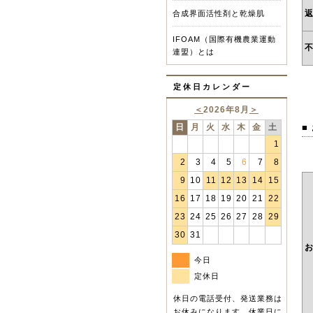
合成界面活性剤と乾燥肌
IFOAM（国際有機農業運動
連盟）とは
定休日カレンダー
＜
2026年8月
＞
■
日
月
火
水
木
金
土
1
2
3
4
5
6
7
8
9
10
11
12
13
14
15
16
17
18
19
20
21
22
23
24
25
26
27
28
29
30
31
今日
定休日
休日の電話受付、発送業務は
お休みになります。休業日に