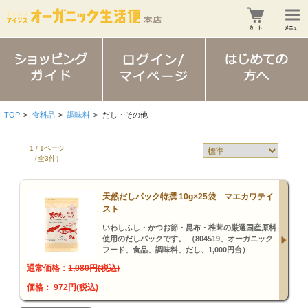
TOP
>
食料品
>
調味料
>
だし・その他
1 / 1ページ
（全3件）
天然だしパック特撰 10g×25袋 マエカワテイ
スト
いわしふし・かつお節・昆布・椎茸の厳選国産原料
使用のだしパックです。 （804519、オーガニック
フード、食品、調味料、だし、1,000円台）
通常価格：
1,080円(税込)
価格： 972円(税込)