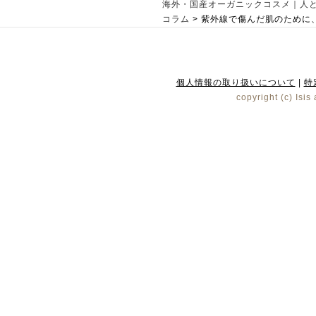
海外・国産オーガニックコスメ｜人
コラム
>
紫外線で傷んだ肌のために
個人情報の取り扱いについて
|
特
copyright (c) Isis 