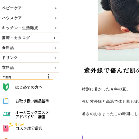
ベビーケア
+
ハウスケア
+
キッチン・生活雑貨
+
書籍・カタログ
食料品
+
ドリンク
+
衣料品
+
紫外線で傷んだ肌
特別に暑かった今年の夏。
強い紫外線と高温で体も肌も疲
暑さのおさまったこの時期にし