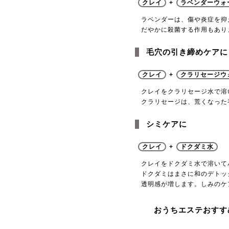
クレイ
+
ラベンダーウォ
ラベンダーは、傷や炎症を抑
だやかに殺菌する作用もあり
毛穴の引き締めケアに
クレイ
+
クラリセージウ
クレイをクラリセージ水で溶
クラリセージは、荒くなった
シミケアに
クレイ
+
ドクダミ水
クレイをドクダミ水で溶いて
ドクダミはまさに和のデトッ
透明感が増します。しみのケ
おうちエステおすす