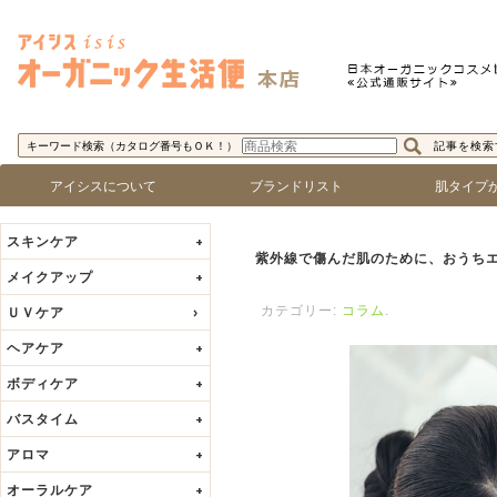
コ
ン
テ
ン
ツ
記事を検索
キーワード検索（カタログ番号もＯＫ！）
へ
ス
アイシスについて
ブランドリスト
肌タイプか
キ
ロゴで探す
ブランド名で探す
乾燥肌
敏感肌
脂性肌
混合肌
年齢肌
ッ
スキンケア
+
プ
紫外線で傷んだ肌のために、おうち
メイクアップ
+
カテゴリー:
コラム
.
ＵＶケア
ヘアケア
+
ボディケア
+
バスタイム
+
アロマ
+
オーラルケア
+