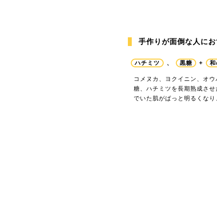
手作りが面倒な人にお
ハチミツ
、
黒糖
+
和
コメヌカ、ヨクイニン、オウ
糖、ハチミツを長期熟成させ
でいた肌がぱっと明るくなり