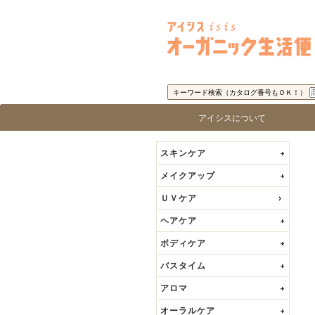
コ
ン
テ
ン
ツ
キーワード検索（カタログ番号もＯＫ！）
へ
ス
アイシスについて
キ
ロ
ブ
ッ
スキンケア
+
プ
メイクアップ
+
ＵＶケア
ヘアケア
+
ボディケア
+
バスタイム
+
アロマ
+
オーラルケア
+