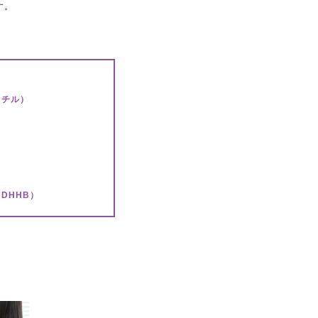
す。
クチル）
DHHB）