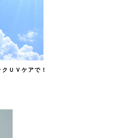
ックＵＶケアで！