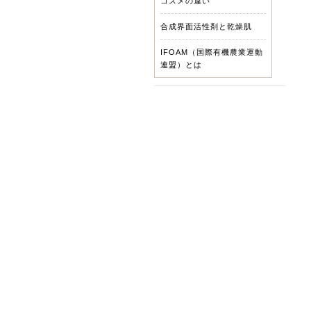
コスメの違い
合成界面活性剤と乾燥肌
IFOAM（国際有機農業運動
連盟）とは