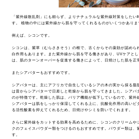
「紫外線散乱剤」にも頼らず、よりナチュラルな紫外線対策をしたい
す。 植物の中には紫外線から肌を守ってくれるものがいくつかありま
例えば、シコンです。
シコンは、紫草（むらさきそう）の根で、古くからその薬効が認めら
白作用もあります。また紫外線から肌を守る働きがあり、UVケアと
は、肌のターンオーバーを促進する働きによって、日焼けした肌を正
またシアバターもおすすめです。
シアバターは、主にアフリカで自生しているシアの木の実から採る脂
は昔からシアバターで日差しと乾燥から肌を守ってきました。シアバ
のが特徴です。乾燥した肌は、バリア機能が低下しているので、紫外
シアバターは肌をしっかり保湿してくれる上に、抗酸化作用の高いビ
る活性酸素を抑えてくれるため、日焼けやシミを防いでくれます。
さらに紫外線をカットする効果を高めるために、シコンのクリームや
クのフェイスパウダー類をつけるのもおすすめです。パウダー類は、
す。