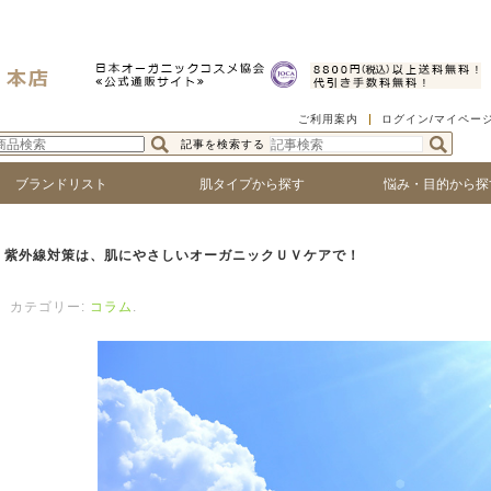
ご利用案内
ログイン/マイペー
記事を検索する
ブランドリスト
肌タイプから探す
悩み・目的から探
ゴで探す
ランド名で探す
乾燥肌
敏感肌
脂性肌
混合肌
年齢肌
ハリ・たるみ
シワ・ほうれい線
紫外線対策
アフターサンケア
シミ・くすみ
毛穴の黒ずみ、ひろが
ニキビ・吹き出物
顔の赤み
唇の荒れ、皮が剥ける
頭皮の痒み、フケ
抜け毛・薄毛
ボリュームやコシがな
髪のツヤがない
紫外線対策は、肌にやさしいオーガニックＵＶケアで！
カテゴリー:
コラム
.