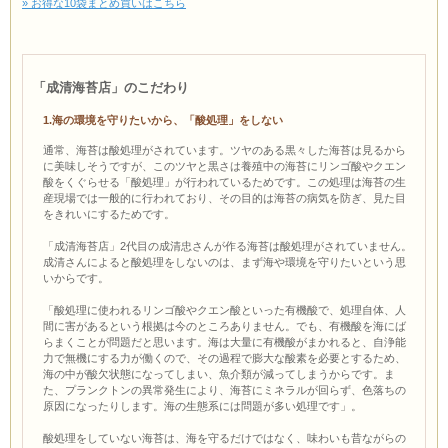
» お得な10袋まとめ買いはこちら
「成清海苔店」のこだわり
1.海の環境を守りたいから、「酸処理」をしない
通常、海苔は酸処理がされています。ツヤのある黒々した海苔は見るから
に美味しそうですが、このツヤと黒さは養殖中の海苔にリンゴ酸やクエン
酸をくぐらせる「酸処理」が行われているためです。この処理は海苔の生
産現場では一般的に行われており、その目的は海苔の病気を防ぎ、見た目
をきれいにするためです。
「成清海苔店」2代目の成清忠さんが作る海苔は酸処理がされていません。
成清さんによると酸処理をしないのは、まず海や環境を守りたいという思
いからです。
「酸処理に使われるリンゴ酸やクエン酸といった有機酸で、処理自体、人
間に害があるという根拠は今のところありません。でも、有機酸を海にば
らまくことが問題だと思います。海は大量に有機酸がまかれると、自浄能
力で無機にする力が働くので、その過程で膨大な酸素を必要とするため、
海の中が酸欠状態になってしまい、魚介類が減ってしまうからです。ま
た、プランクトンの異常発生により、海苔にミネラルが回らず、色落ちの
原因になったりします。海の生態系には問題が多い処理です」。
酸処理をしていない海苔は、海を守るだけではなく、味わいも昔ながらの