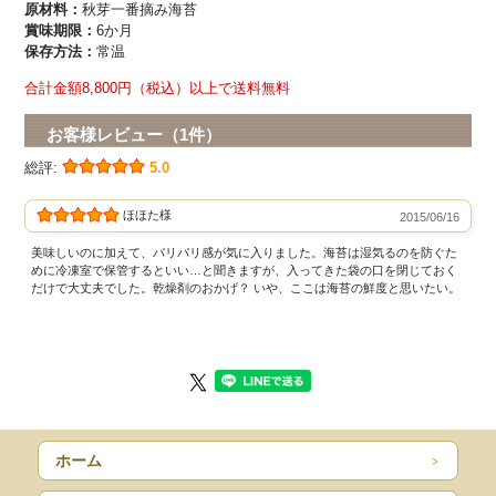
原材料：
秋芽一番摘み海苔
賞味期限：
6か月
保存方法：
常温
合計金額8,800円（税込）以上で送料無料
お客様レビュー（1件）
総評:
5.0
ほほた様
2015/06/16
美味しいのに加えて、パリパリ感が気に入りました。海苔は湿気るのを防ぐた
めに冷凍室で保管するといい…と聞きますが、入ってきた袋の口を閉じておく
だけで大丈夫でした。乾燥剤のおかげ？ いや、ここは海苔の鮮度と思いたい。
ホーム