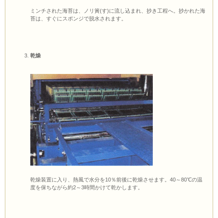
ミンチされた海苔は、ノリ簀(す)に流し込まれ、抄き工程へ。抄かれた海
苔は、すぐにスポンジで脱水されます。
乾燥
乾燥装置に入り、熱風で水分を10％前後に乾燥させます。40～80℃の温
度を保ちながら約2～3時間かけて乾かします。