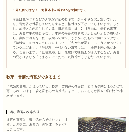
5.見た目ではなく、海苔本来の味わいを大切にする
海苔は色やツヤなどの外観が評価の基準で、少々小さな穴が空いていた
り、青海苔が付着していたりすると、格付けが下がってしまいます。しか
し、成清さんが取引している「皿垣漁協」は、7～8年前に「最近の海苔
は、海苔本来の味じゃない。本来の海苔の味を取り戻したい」との思いか
ら、実際に海苔を一枚一枚焼いて食べ、うまかったもの上位にランクする
『味検査』を行うようになりました。「少々色が悪くても、うまかったら1
ランク上げます。「酸処理」を行わない海苔には、「海苔本来の味があ
る」と言います。「皿垣漁港」は、先駆けて味検査を導入するなど、海苔
の見かけよりも「うまさ」にこだわった海苔づくりを行っています。
秋芽一番摘の海苔ができるまで
「成清海苔店」が使っている、秋芽一番摘みの海苔は、とても手間ひまをかけて
育てられています。昔と変わらぬ養殖法によって、おいしさが際立つ海苔が出来
あがります。
春、海苔のタネ作り
海苔の養殖は、春ごろから始まります。ま
ず、かき殻に、海苔の「糸状体」をもぐり
こませます。