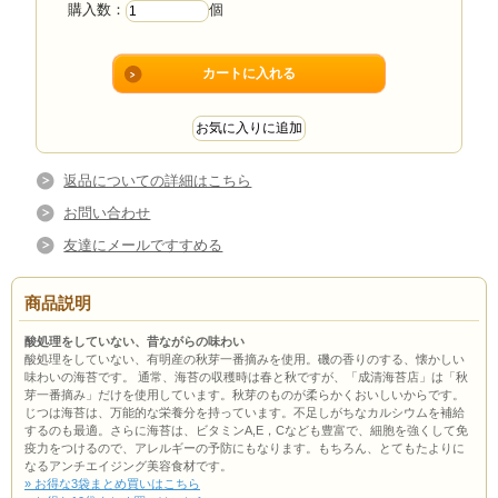
購入数：
個
返品についての詳細はこちら
お問い合わせ
友達にメールですすめる
商品説明
酸処理をしていない、昔ながらの味わい
酸処理をしていない、有明産の秋芽一番摘みを使用。磯の香りのする、懐かしい
味わいの海苔です。 通常、海苔の収穫時は春と秋ですが、「成清海苔店」は「秋
芽一番摘み」だけを使用しています。秋芽のものが柔らかくおいしいからです。
じつは海苔は、万能的な栄養分を持っています。不足しがちなカルシウムを補給
するのも最適。さらに海苔は、ビタミンA,E，Cなども豊富で、細胞を強くして免
疫力をつけるので、アレルギーの予防にもなります。もちろん、とてもたよりに
なるアンチエイジング美容食材です。
» お得な3袋まとめ買いはこちら