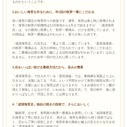
ものだということです。
2.おいしい海苔を作るために、年1回の秋芽一番にこだわる
良い海苔の選定が海苔作りの前提です。通常、海苔は春と秋に収穫されま
す。海苔の秋芽の収穫時は11月初旬から1月まで続きますが、「成清海苔
店」は、その最初に収穫した「秋芽一番摘み」だけを使用しています。そ
の理由は、秋芽一番摘みはやわらかく、香りが良いためです。
「成清海苔店」の店主は、「量より質」に徹しています。「皿垣漁港産」
の秋芽一番摘みを、店主が吟味して仕入れています。安全にこだわるた
め、二番摘み以降の海苔（酸による活性化処理が行われています）は仕入
れません。そのため年一回の仕入れに限っています。
3.光をいっぱい浴びる養殖方法だから、旨みが豊富
「成清海苔店」で仕入れている「皿垣漁協」では、養殖網を海面より上に
引き上げ、太陽にあてる「干出」という手間をかけて海苔の病気を防いで
います。太陽にあたると海苔は赤くなりますが、うまみ成分のアミノ酸が
増えて美味しくなるのです。いわゆる「支柱方式」で、四六時中、海に浸
かりっぱなしの「浮流し方式」とは異なります。
4.「成清海苔店」独自の焼きの技術で、さらにおいしく
「酸処理」をせず、有明産の秋芽一番摘みを使用している「成清海苔店」
の海苔を丁寧に焼き上げます。 焼きは、海苔を表面から焼く技術ではな
く、芯から丁寧に焙煎します。海苔本来の風味と極上の舌ざわりを引き出
す「成清海苔店」独自の技術です。