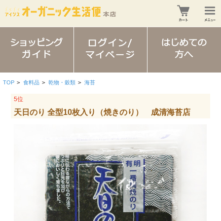
TOP
>
食料品
>
乾物・穀類
>
海苔
5位
天日のり 全型10枚入り（焼きのり） 成清海苔店