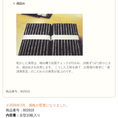
袋詰め
乾かした海苔は、検出機で品質チェックが行われ、10枚ずつ2つ折りにさ
れ、袋詰めされ出荷します。 こうした工程を経て、お客様の食卓に「成
清海苔店」のこだわりの海苔が並ぶのです。
商品番号：802919
※2026年3月、価格が変更になりました。
商品番号：802919
内容量：
全型10枚入り