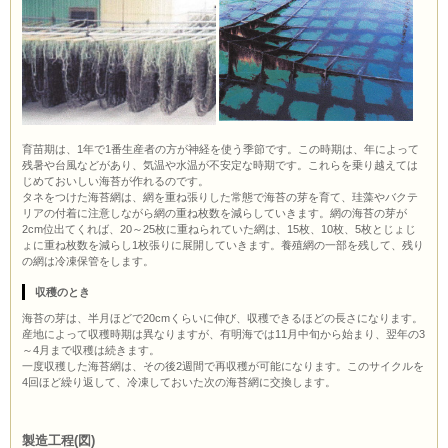
育苗期は、1年で1番生産者の方が神経を使う季節です。この時期は、年によって
残暑や台風などがあり、気温や水温が不安定な時期です。これらを乗り越えては
じめておいしい海苔が作れるのです。
タネをつけた海苔網は、網を重ね張りした常態で海苔の芽を育て、珪藻やバクテ
リアの付着に注意しながら網の重ね枚数を減らしていきます。網の海苔の芽が
2cm位出てくれば、20～25枚に重ねられていた網は、15枚、10枚、5枚とじょじ
ょに重ね枚数を減らし1枚張りに展開していきます。養殖網の一部を残して、残り
の網は冷凍保管をします。
収穫のとき
海苔の芽は、半月ほどで20cmくらいに伸び、収穫できるほどの長さになります。
産地によって収穫時期は異なりますが、有明海では11月中旬から始まり、翌年の3
～4月まで収穫は続きます。
一度収穫した海苔網は、その後2週間で再収穫が可能になります。このサイクルを
4回ほど繰り返して、冷凍しておいた次の海苔網に交換します。
製造工程(図)