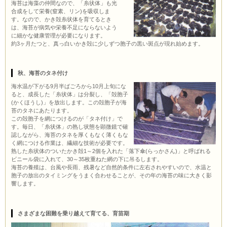
海苔は海藻の仲間なので、「糸状体」も光
合成をして栄養(窒素、リン)を吸収しま
す。なので、かき殻糸状体を育てるとき
は、海苔が病気や栄養不足にならないよう
に細かな健康管理が必要になります。
約3ヶ月たつと、真っ白いかき殻に少しずつ胞子の黒い斑点が現れ始めます。
秋、海苔のタネ付け
海水温が下がる9月半ばごろから10月上旬にな
ると、成長した「糸状体」は分裂し、「殻胞子
(かくほうし)」を放出します。この殻胞子が海
苔のタネにあたります。
この殻胞子を網につけるのが「タネ付け」で
す。毎日、「糸状体」の熟し状態を顕微鏡で確
認しながら、海苔のタネを厚くもなく薄くもな
く網につける作業は、繊細な技術が必要です。
熟した糸状体のついたかき殻1～2個を入れた「落下傘(らっかさん)」と呼ばれる
ビニール袋に入れて、30～35枚重ねた網の下に吊るします。
海苔の養殖は、台風や長雨、残暑など自然的条件に左右されやすいので、水温と
胞子の放出のタイミングをうまく合わせることが、その年の海苔の味に大きく影
響します。
さまざまな困難を乗り越えて育てる、育苗期