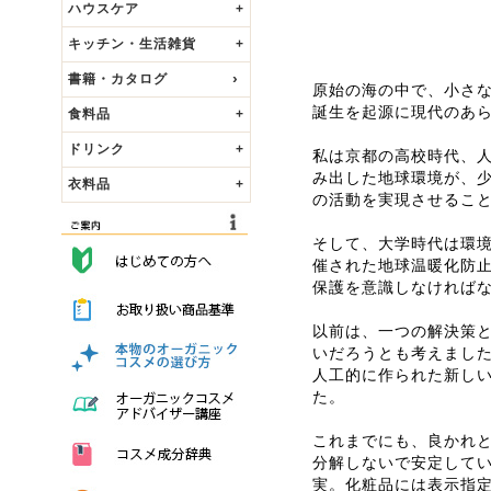
ハウスケア
+
キッチン・生活雑貨
+
書籍・カタログ
原始の海の中で、小さ
誕生を起源に現代のあ
食料品
+
ドリンク
+
私は京都の高校時代、
み出した地球環境が、
衣料品
+
の活動を実現させるこ
そして、大学時代は環境
催された地球温暖化防
保護を意識しなければ
以前は、一つの解決策
いだろうとも考えました
人工的に作られた新しい
た。
これまでにも、良かれ
分解しないで安定して
実。化粧品には表示指