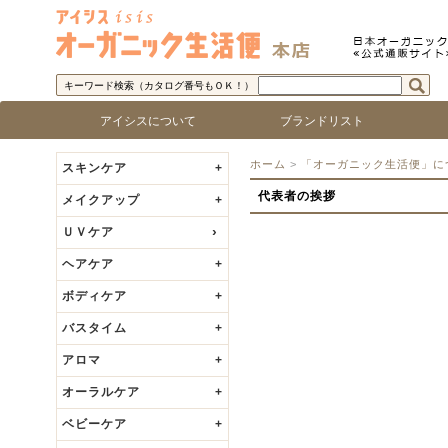
キーワード検索（カタログ番号もＯＫ！）
アイシスについて
ブランドリスト
アイシス「オーガニック生活便」について
取り扱い商品基準
アイシスの歩み
代表者の挨拶
ロゴで探す
ブランド名で探す
乾燥
敏感
脂性
混合
年齢
ベビ
ホーム
>
「オーガニック生活便」に
スキンケア
+
代表者の挨拶
メイクアップ
+
ＵＶケア
ヘアケア
+
ボディケア
+
バスタイム
+
アロマ
+
オーラルケア
+
ベビーケア
+