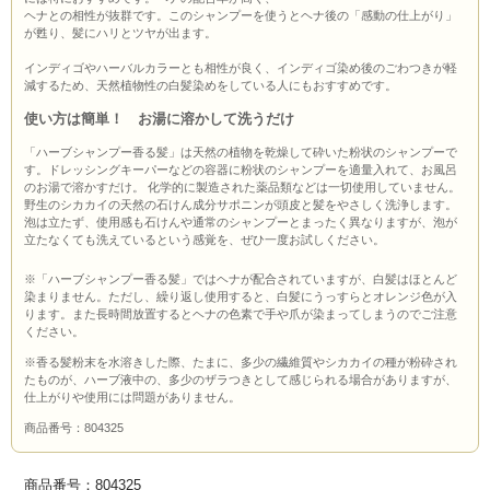
ヘナとの相性が抜群です。このシャンプーを使うとヘナ後の「感動の仕上がり」
が甦り、髪にハリとツヤが出ます。
インディゴやハーバルカラーとも相性が良く、インディゴ染め後のごわつきが軽
減するため、天然植物性の白髪染めをしている人にもおすすめです。
使い方は簡単！ お湯に溶かして洗うだけ
「ハーブシャンプー香る髪」は天然の植物を乾燥して砕いた粉状のシャンプーで
す。ドレッシングキーパーなどの容器に粉状のシャンプーを適量入れて、お風呂
のお湯で溶かすだけ。 化学的に製造された薬品類などは一切使用していません。
野生のシカカイの天然の石けん成分サポニンが頭皮と髪をやさしく洗浄します。
泡は立たず、使用感も石けんや通常のシャンプーとまったく異なりますが、泡が
立たなくても洗えているという感覚を、ぜひ一度お試しください。
※「ハーブシャンプー香る髪」ではヘナが配合されていますが、白髪はほとんど
染まりません。ただし、繰り返し使用すると、白髪にうっすらとオレンジ色が入
ります。また長時間放置するとヘナの色素で手や爪が染まってしまうのでご注意
ください。
※香る髪粉末を水溶きした際、たまに、多少の繊維質やシカカイの種が粉砕され
たものが、ハーブ液中の、多少のザラつきとして感じられる場合がありますが、
仕上がりや使用には問題がありません。
商品番号：804325
商品番号：804325