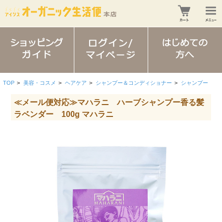
TOP
>
美容・コスメ
>
ヘアケア
>
シャンプー＆コンディショナー
>
シャンプー
≪メール便対応≫マハラニ ハーブシャンプー香る髪
ラベンダー 100g マハラニ