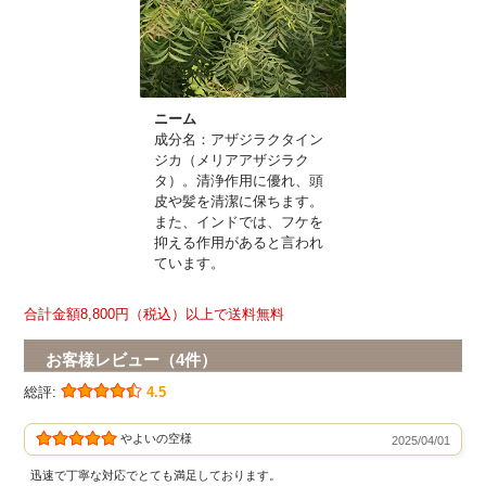
ニーム
成分名：アザジラクタイン
ジカ（メリアアザジラク
タ）。清浄作用に優れ、頭
皮や髪を清潔に保ちます。
また、インドでは、フケを
抑える作用があると言われ
ています。
合計金額8,800円（税込）以上で送料無料
お客様レビュー（4件）
総評:
4.5
やよいの空様
2025/04/01
迅速で丁寧な対応でとても満足しております。