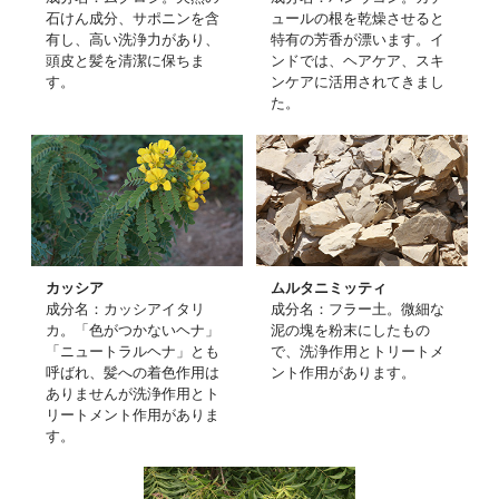
石けん成分、サポニンを含
ュールの根を乾燥させると
有し、高い洗浄力があり、
特有の芳香が漂います。イ
頭皮と髪を清潔に保ちま
ンドでは、ヘアケア、スキ
す。
ンケアに活用されてきまし
た。
カッシア
ムルタニミッティ
成分名：カッシアイタリ
成分名：フラー土。微細な
カ。「色がつかないヘナ」
泥の塊を粉末にしたもの
「ニュートラルヘナ」とも
で、洗浄作用とトリートメ
呼ばれ、髪への着色作用は
ント作用があります。
ありませんが洗浄作用とト
リートメント作用がありま
す。