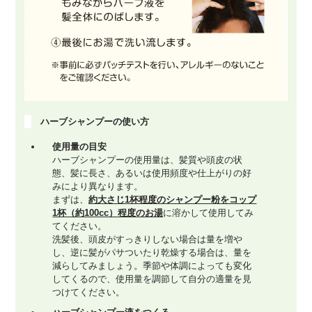
ハーブシャンプーの使い方
使用量の目安
ハーブシャンプーの使用量は、髪質や頭皮の状
態、髪に長さ、あるいは使用頻度や仕上がりの好
みにより異なります。
まずは、
約大さじ1杯程度のシャンプー粉をコップ
1杯（約100cc）程度のお湯
に溶かして使用してみ
てください。
洗髪後、頭皮がすっきりしない場合は量を増や
し、逆に髪がパサついたり乾燥する場合は、量を
減らしてみましょう。季節や体調によっても変化
してくるので、使用量を調節して自分の適量を見
つけてください。