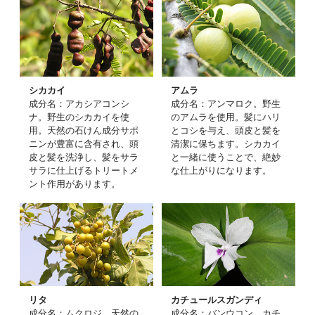
シカカイ
アムラ
成分名：アカシアコンシ
成分名：アンマロク。野生
ナ。野生のシカカイを使
のアムラを使用。髪にハリ
用。天然の石けん成分サポ
とコシを与え、頭皮と髪を
ニンが豊富に含有され、頭
清潔に保ちます。シカカイ
皮と髪を洗浄し、髪をサラ
と一緒に使うことで、絶妙
サラに仕上げるトリートメ
な仕上がりになります。
ント作用があります。
リタ
カチュールスガンディ
成分名：ムクロジ。天然の
成分名：バンウコン。カチ