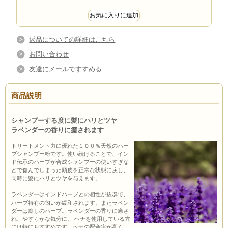
返品についての詳細はこちら
お問い合わせ
友達にメールですすめる
商品説明
シャンプーする度に髪にハリとツヤ
ラベンダーの香りに癒されます
トリートメント力に優れた１００％天然のハー
ブシャンプー粉です。使い続けることで、イン
ド伝承のハーブが合成シャンプーの使いすぎな
どで傷んでしまった頭皮を正常な状態に戻し、
同時に髪にハリとツヤを与えます。
ラベンダーはインドハーブとの相性が抜群で、
ハーブ特有の匂いが緩和されます。またラベン
ダーは癒しのハーブ。ラベンダーの香りに癒さ
れ、やすらかな気分に。 ヘナを使用している方
には特におすすめです。ヘナの配合率が高く、