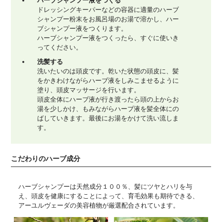
ハーブシャンプー液をつくる
ドレッシングキーパーなどの容器に適量のハーブ
シャンプー粉末をお風呂場のお湯で溶かし、ハー
ブシャンプー液をつくります。
ハーブシャンプー液をつくったら、すぐに使いき
ってください。
洗髪する
洗いたいのは頭皮です。乾いた状態の頭皮に、髪
をかきわけながらハーブ液をしみこませるように
塗り、頭皮マッサージを行います。
頭皮全体にハーブ液が行き渡ったら頭の上からお
湯を少しかけ、もみながらハーブ液を髪全体にの
ばしていきます。最後にお湯をかけて洗い流しま
す。
こだわりのハーブ成分
ハーブシャンプーは天然成分１００％、髪にツヤとハリを与
え、頭皮を健康にすることによって、育毛効果も期待できる、
アーユルヴェーダの美容植物が厳選配合されています。