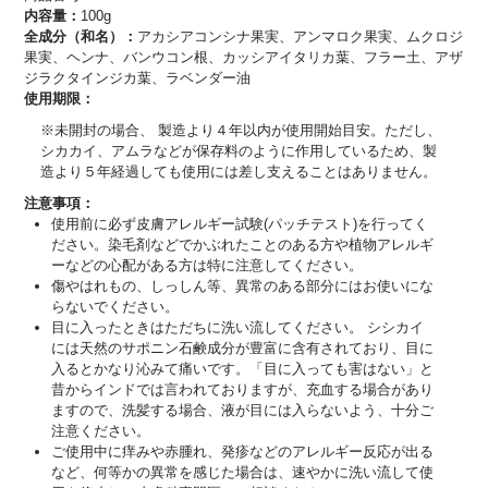
内容量：
100g
全成分（和名）：
アカシアコンシナ果実、アンマロク果実、ムクロジ
果実、ヘンナ、バンウコン根、カッシアイタリカ葉、フラー土、アザ
ジラクタインジカ葉、ラベンダー油
使用期限：
※未開封の場合、 製造より４年以内が使用開始目安。ただし、
シカカイ、アムラなどが保存料のように作用しているため、製
造より５年経過しても使用には差し支えることはありません。
注意事項：
使用前に必ず皮膚アレルギー試験(パッチテスト)を行ってく
ださい。染毛剤などでかぶれたことのある方や植物アレルギ
ーなどの心配がある方は特に注意してください。
傷やはれもの、しっしん等、異常のある部分にはお使いにな
らないでください。
目に入ったときはただちに洗い流してください。 シシカイ
には天然のサポニン石鹸成分が豊富に含有されており、目に
入るとかなり沁みて痛いです。「目に入っても害はない」と
昔からインドでは言われておりますが、充血する場合があり
ますので、洗髪する場合、液が目には入らないよう、十分ご
注意ください。
ご使用中に痒みや赤腫れ、発疹などのアレルギー反応が出る
など、何等かの異常を感じた場合は、速やかに洗い流して使