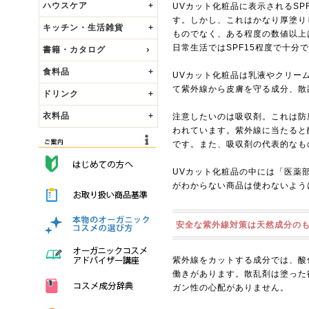
ハウスケア
+
UVカット化粧品に表示されるS
す。しかし、これはかなり厚塗り
キッチン・生活雑貨
+
ものでなく、ある程度の数値以上は
日常生活ではSPF15程度で十分
書籍・カタログ
食料品
+
UVカット化粧品は乳液やクリー
て紫外線から皮膚を守る成分、散
ドリンク
+
衣料品
+
注意したいのは吸収剤。これは防
われています。紫外線に当たると
です。また、吸収剤の代表的なも
UVカット化粧品の中には「医薬
がわからない商品は使わないよう
安全な紫外線対策は天然成分の
紫外線をカットする成分では、酸
働きがあります。散乱剤は塗った
ガン性の心配がありません。