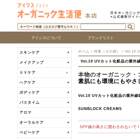
キーワード検索（カタログ番号もＯＫ！）
アイシスについて
ブランドリスト
アイシス「オーガニック生活便」について
取り扱い商品基準
アイシスの歩み
代表者の挨拶
ロゴで探す
ブランド名で探す
乾燥
敏感
脂性
混合
年齢
ベビ
ホーム
>
特集（その他）
>
Vol.
スキンケア
+
Vol.10 UVカット化粧品の紫
メイクアップ
+
ＵＶケア
本物のオーガニック・
素肌にも環境にもやさ
ヘアケア
+
ボディケア
+
Vol.10 UVカット化粧品の紫
バスタイム
+
SUNBLOCK CREAMS
アロマ
+
オーラルケア
+
SPF値の高さに惑わされないで
ベビーケア
+