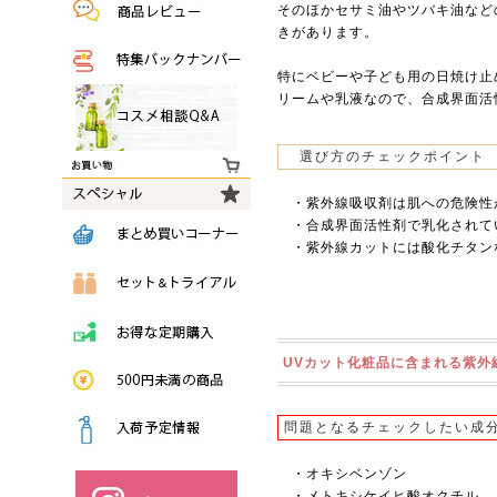
そのほかセサミ油やツバキ油など
きがあります。
特にベビーや子ども用の日焼け止
リームや乳液なので、合成界面
選び方のチェックポイント
・紫外線吸収剤は肌への危険性
・合成界面活性剤で乳化されて
・紫外線カットには酸化チタン
UVカット化粧品に含まれる紫外
問題となるチェックしたい成
・オキシベンゾン
・メトキシケイヒ酸オクチル