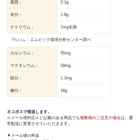
脂質：
0.1g
灰分：
1.9g
ナトリウム：
1mg未満
?らいふ：エムビック環境分析センター調べ
カルシウム：
55mg
マグネシウム：
58mg
鉄分：
1.3mg
糖分：
16g
ネコポスで発送します。
≪メール便対応≫と記載のある商品でも
複数個のご注文の場合
は、通
常配送に変更させていただきます。
▼メール便の料金