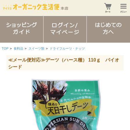
TOP
>
食料品
>
スイーツ類
>
ドライフルーツ・ナッツ
≪メール便対応≫デーツ（ハース種） 110ｇ バイオ
シード