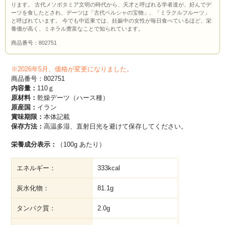
ります。 古代メソポタミア文明の時代から、天才と呼ばれる学者達が、好んでデ
ーツを食したとされ、デーツは「古代ペルシャの宝物」、「ミラクルフルーツ」
と呼ばれています。 今でも中近東では、妊娠中の女性が毎日食べているほど、栄
養価が高く、ミネラル豊富なことで知られています。
商品番号：802751
※2026年5月、価格が変更になりました。
商品番号：802751
内容量：
110ｇ
原材料：
乾燥デーツ（ハース種）
原産国：
イラン
賞味期限：
本体記載
保存方法：
高温多湿、直射日光を避けて保存してください。
栄養成分表示：
（100g あたり）
エネルギー：
333kcal
炭水化物：
81.1g
タンパク質：
2.0g