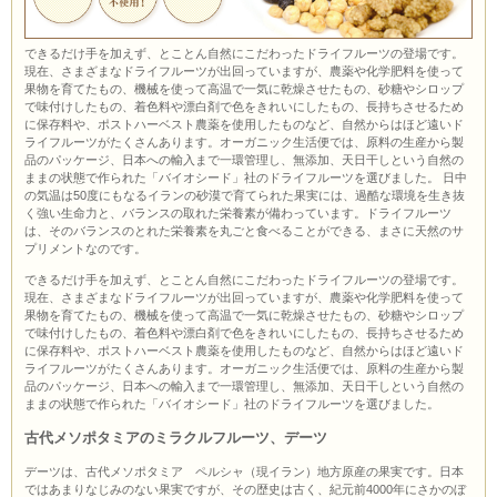
できるだけ手を加えず、とことん自然にこだわったドライフルーツの登場です。
現在、さまざまなドライフルーツが出回っていますが、農薬や化学肥料を使って
果物を育てたもの、機械を使って高温で一気に乾燥させたもの、砂糖やシロップ
で味付けしたもの、着色料や漂白剤で色をきれいにしたもの、長持ちさせるため
に保存料や、ポストハーベスト農薬を使用したものなど、自然からはほど遠いド
ライフルーツがたくさんあります。オーガニック生活便では、原料の生産から製
品のパッケージ、日本への輸入まで一環管理し、無添加、天日干しという自然の
ままの状態で作られた「バイオシード」社のドライフルーツを選びました。 日中
の気温は50度にもなるイランの砂漠で育てられた果実には、過酷な環境を生き抜
く強い生命力と、バランスの取れた栄養素が備わっています。ドライフルーツ
は、そのバランスのとれた栄養素を丸ごと食べることができる、まさに天然のサ
プリメントなのです。
できるだけ手を加えず、とことん自然にこだわったドライフルーツの登場です。
現在、さまざまなドライフルーツが出回っていますが、農薬や化学肥料を使って
果物を育てたもの、機械を使って高温で一気に乾燥させたもの、砂糖やシロップ
で味付けしたもの、着色料や漂白剤で色をきれいにしたもの、長持ちさせるため
に保存料や、ポストハーベスト農薬を使用したものなど、自然からはほど遠いド
ライフルーツがたくさんあります。オーガニック生活便では、原料の生産から製
品のパッケージ、日本への輸入まで一環管理し、無添加、天日干しという自然の
ままの状態で作られた「バイオシード」社のドライフルーツを選びました。
古代メソポタミアのミラクルフルーツ、デーツ
デーツは、古代メソポタミア ペルシャ（現イラン）地方原産の果実です。日本
ではあまりなじみのない果実ですが、その歴史は古く、紀元前4000年にさかのぼ