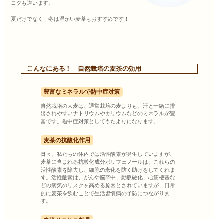
コクも違います。
夏だけでなく、冬は温かい麦茶もおすすめです！
こんなにある！ 自然栽培の麦茶の効用
豊富なミネラルで熱中症対策
自然栽培の大麦は、通常栽培の麦よりも、汗と一緒に排
出されやすいナトリウムやカリウムなどのミネラルが豊
富です。熱中症対策としてもたよりになります。
麦茶の抗酸化作用
日々、私たちの体内では活性酸素が発生していますが、
麦茶に含まれる抗酸化成分ポリフェノールは、これらの
活性酸素を除去し、細胞の老化を防ぐ助けをしてくれま
す。活性酸素は、がんや脳卒中、動脈硬化、心筋梗塞な
どの病気のリスクを高める原因とされていますが、日常
的に麦茶を飲むことで生活習慣病の予防につながりま
す。