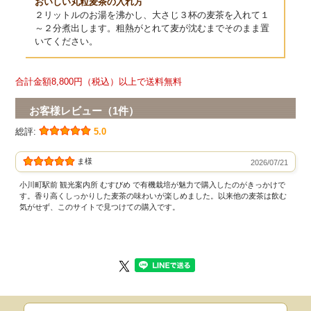
おいしい丸粒麦茶の入れ方
２リットルのお湯を沸かし、大さじ３杯の麦茶を入れて１
～２分煮出します。粗熱がとれて麦が沈むまでそのまま置
いてください。
合計金額8,800円（税込）以上で送料無料
お客様レビュー（1件）
総評:
5.0
ま様
2026/07/21
小川町駅前 観光案内所 むすびめ で有機栽培が魅力で購入したのがきっかけで
す。香り高くしっかりした麦茶の味わいが楽しめました。以来他の麦茶は飲む
気がせず、このサイトで見つけての購入です。