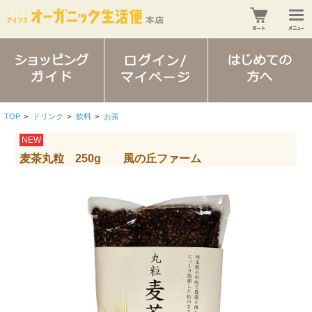
TOP
>
ドリンク
>
飲料
>
お茶
NEW
麦茶丸粒 250g 風の丘ファーム