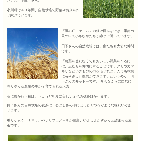
ム」の田下隆一さん。
小川町で４０年間、自然栽培で野菜やお米を作
り続けています。
「風の丘ファーム」の畑や田んぼでは、季節の
風の中で小さな命たちが静かに働いています。
田下さんの自然栽培では、虫たちも大切な仲間
です。
「農薬を使わなくてもおいしい野菜を作るに
は、虫たちを仲間にすることです。クモやカマ
キリなどいきものの力を借りれば、人にも環境
にもやさしい農業ができます」というのが、田
下さんのモットーです。 そんなふうに自然に
寄り添った農業の中から育てられた大麦。
秋に撒かれた種は、ちょうど初夏に美しい金色の穂を輝かせます。
田下さんの自然栽培の麦茶は、香ばしさの中にほっとくつろぐような味わいがあ
ります。
香りが良く、ミネラルやポリフェノールが豊富、やさしさがぎゅっと詰まった麦
茶です。