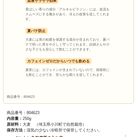
血液サラサラ効果
香ばしい香りの成分「アルキルピラジン」には、血流を
スムーズにする働きがあり、冷えの改善を促してくれま
す。
夏バテ防止
大麦には胃の粘膜を保護する成分が含まれており、夏バ
テで弱った胃をやさしく守ってくれます。妊婦さんや小
さな子どもも安心して飲むことができます。
カフェインゼロだからいつでも飲める
麦茶には、カフェインが含まれていないので、就寝前に
も飲むことができ、安らかな眠りを促してくれます。
商品番号：804623
商品番号：804623
内容量：
250g
原材料：
大麦 （埼玉県小川町で自然栽培）
保存方法：
湿気の少ない冷暗所で保管してください。