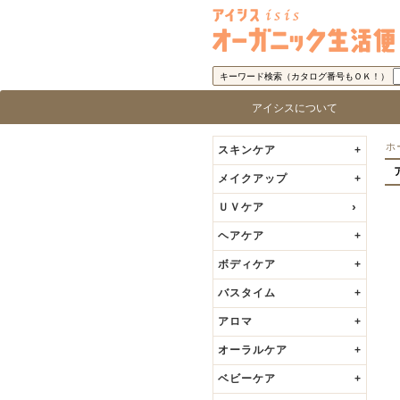
キーワード検索（カタログ番号もＯＫ！）
アイシスについて
アイシス「オーガニック生活便」に
取り扱い商品基準
アイシスの歩み
代表者の挨拶
ロ
ブ
ホ
スキンケア
+
メイクアップ
+
ＵＶケア
ヘアケア
+
ボディケア
+
バスタイム
+
アロマ
+
オーラルケア
+
ベビーケア
+