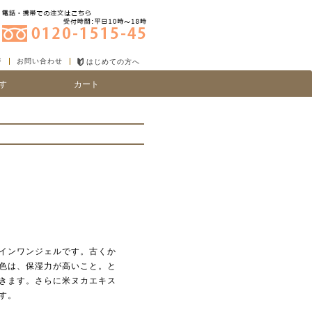
ジ
お問い合わせ
はじめての方へ
す
カート
り
い、細毛
インワンジェルです。古くか
色は、保湿力が高いこと。と
きます。さらに米ヌカエキス
す。