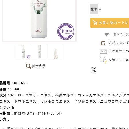
在庫
○
返品につい
この商品に
友達にメー
拡大表示
品番号：803650
容量：
50ml
成分：
水、ローズマリーエキス、褐藻エキス、コメヌカエキス、ユキノシタ
エキス、トウキエキス、ワレモコウエキス、ビワ葉エキス、ニュウコウジュ
ミツレ油
用期限：
開封前(3年)、開封後(3か月)
い方：