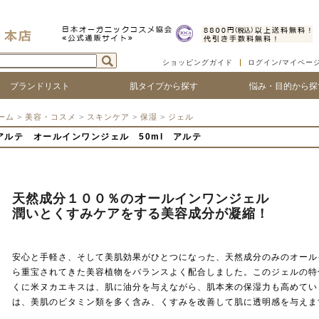
ショッピングガイド
ログイン/マイペー
ブランドリスト
肌タイプから探す
悩み・目的から探
ついて
ゴで探す
ランド名で探す
乾燥肌
敏感肌
脂性肌
混合肌
年齢肌
ベビー
ハリ・たるみ
シワ・ほうれい線
紫外線対策
アフターサンケア
シミ・くすみ
毛穴の黒ずみ、ひろが
ニキビ・吹き出物
顔の赤み
唇の荒れ、皮が剥ける
頭皮の痒み、フケ
抜け毛・薄毛
ボリュームやコシがな
髪のツヤがない
ーム
>
美容・コスメ
>
スキンケア
>
保湿
>
ジェル
アルテ オールインワンジェル 50ml アルテ
天然成分１００％のオールインワンジェル
潤いとくすみケアをする美容成分が凝縮！
安心と手軽さ、そして美肌効果がひとつになった、天然成分のみのオール
ら重宝されてきた美容植物をバランスよく配合しました。このジェルの特
くに米ヌカエキスは、肌に油分を与えながら、肌本来の保湿力も高めてい
は、美肌のビタミン類を多く含み、くすみを改善して肌に透明感を与えま