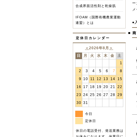
ー
合成界面活性剤と乾燥肌
メ
IFOAM（国際有機農業運動
●
連盟）とは
■ 
定休日カレンダー
＜
2026年8月
＞
日
月
火
水
木
金
土
1
2
3
4
5
6
7
8
9
10
11
12
13
14
15
16
17
18
19
20
21
22
23
24
25
26
27
28
29
30
31
今日
定休日
休日の電話受付、発送業務は
お休みになります。休業日に