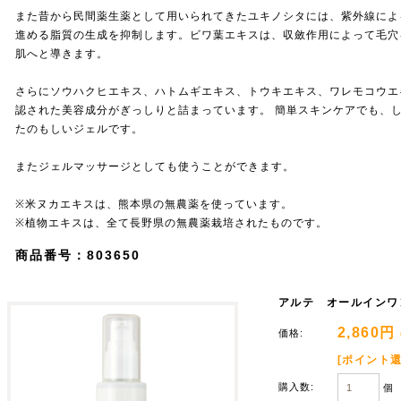
また昔から民間薬生薬として用いられてきたユキノシタには、紫外線によ
進める脂質の生成を抑制します。ビワ葉エキスは、収斂作用によって毛穴
肌へと導きます。
さらにソウハクヒエキス、ハトムギエキス、トウキエキス、ワレモコウエ
認された美容成分がぎっしりと詰まっています。 簡単スキンケアでも、
たのもしいジェルです。
またジェルマッサージとしても使うことができます。
※米ヌカエキスは、熊本県の無農薬を使っています。
※植物エキスは、全て長野県の無農薬栽培されたものです。
商品番号：803650
アルテ オールインワ
2,860円
価格:
[ポイント還
購入数:
個