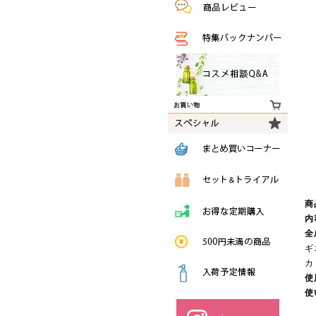
商
内
全
ギ
カ
使
使