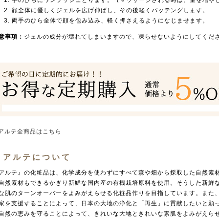
手のひらにワンプッシュとります。（マッサージされる時は、量を増や
顔全体に優しくジェルを広げ伸ばし、その後軽くパッテングします。
両手のひら全体で顔を包み込み、軽く押さえるようになじませます。
意事項：
ジェルの成分が壊れてしまいますので、凍らせないようにしてくだ
 アルテ全商品はこちら
アルテについて
アルテ』の化粧品は、化学成分を使わずにすべて森や畑から採取した自然素
自然素材もできるかぎり新鮮な国内産の有機栽培原料を使用。そうした新鮮
な肌のターンオーバーをよみがえらせる化粧品作りを目指しています。また
家を支援することによって、日本の大地の浄化と「再生」に貢献したいと願
自然の恵みを守ることによって、きれいな大地ときれいな素肌をよみがえら