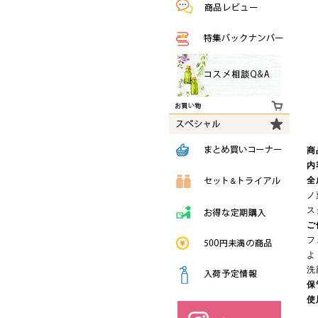
商
内
全
ノ
ス
ご
フ
よ
洗
保
使