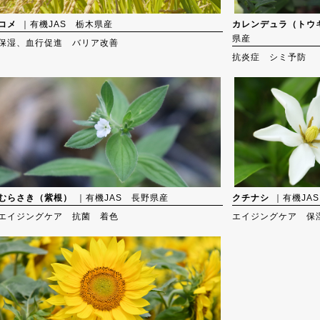
コメ
｜有機JAS 栃木県産
カレンデュラ（トウ
県産
保湿、血行促進 バリア改善
抗炎症 シミ予防
むらさき（紫根）
｜有機JAS 長野県産
クチナシ
｜有機JA
エイジングケア 抗菌 着色
エイジングケア 保