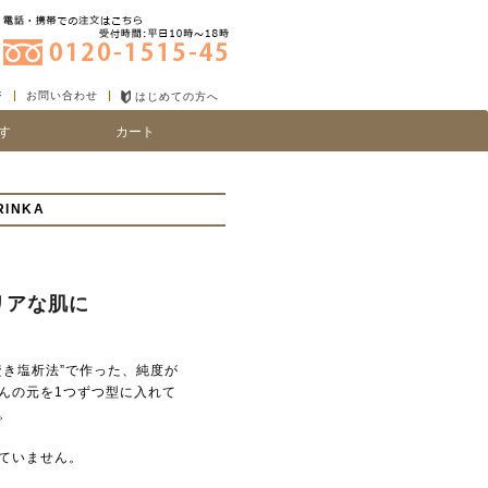
ジ
お問い合わせ
はじめての方へ
す
カート
り
い、細毛
INKA
リアな肌に
き塩析法”で作った、純度が
んの元を1つずつ型に入れて
。
ていません。