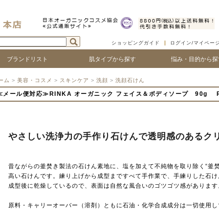
ショッピングガイド
ログイン/マイペー
ブランドリスト
肌タイプから探す
悩み・目的から探
ついて
ゴで探す
ランド名で探す
乾燥肌
敏感肌
脂性肌
混合肌
年齢肌
ベビー
ハリ・たるみ
シワ・ほうれい線
紫外線対策
アフターサンケア
シミ・くすみ
毛穴の黒ずみ、ひろが
ニキビ・吹き出物
顔の赤み
唇の荒れ、皮が剥ける
頭皮の痒み、フケ
抜け毛・薄毛
ボリュームやコシがな
髪のツヤがない
ーム
>
美容・コスメ
>
スキンケア
>
洗顔
>
洗顔石けん
≪メール便対応≫RINKA オーガニック フェイス＆ボディソープ 90g R
やさしい洗浄力の手作り石けんで透明感のあるク
昔ながらの釜焚き製法の石けん素地に、塩を加えて不純物を取り除く“釜焚
高い石けんです。練り上げから成型まですべて手作業で、手練りした石け
成型後に乾燥しているので、表面は自然な風合いのゴツゴツ感があります
原料・キャリーオーバー（溶剤）ともに石油・化学合成成分は一切使用し