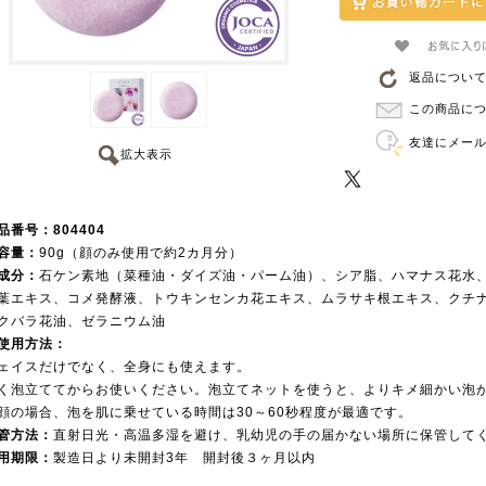
返品につい
この商品に
友達にメー
拡大表示
品番号：804404
容量：
90g（顔のみ使用で約2カ月分）
成分：
石ケン素地（菜種油・ダイズ油・パーム油）、シア脂、ハマナス花水
葉エキス、コメ発酵液、トウキンセンカ花エキス、ムラサキ根エキス、クチ
クバラ花油、ゼラニウム油
使用方法：
ェイスだけでなく、全身にも使えます。
く泡立ててからお使いください。泡立てネットを使うと、よりキメ細かい泡
顔の場合、泡を肌に乗せている時間は30～60秒程度が最適です。
管方法：
直射日光・高温多湿を避け、乳幼児の手の届かない場所に保管して
用期限：
製造日より未開封3年 開封後３ヶ月以内