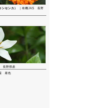
キンセンカ）
｜有機JAS 長野
S 長野県産
湿 着色