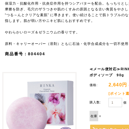
保湿力・抗酸化作用・抗炎症作用を持つシアバターを配合。もっちりとし
摩擦を防ぎ、毛穴のザラつきや肌のくすみの原因となる古い角質をやさし
“つる～んとクリアな素肌” に導きます。使い続けることで肌トラブルの
指します。肌が弱い方やニキビ肌にもおすすめです。
やわらかいローズ＆ゼラニウムの香りです。
原料・キャリーオーバー（溶剤）ともに石油・化学合成成分を一切不使用
商品番号：804404
≪メール便対応≫RIN
ボディソープ 90g 
2,640円
価格:
[ポイント還
購入数:
個
在庫
○