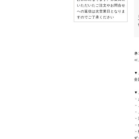
いただいたご注文やお問合せ
への返信は次営業日となりま
すのでご了承ください
ネ
≪
▼
全
▼
・
・
・
・
・
・
ず