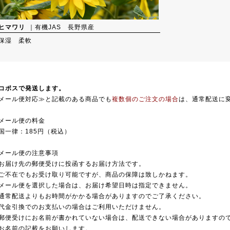
ヒマワリ
｜有機JAS 長野県産
保湿 柔軟
コポスで発送します。
メール便対応≫と記載のある商品でも
複数個のご注文の場合
は、通常配送に
メール便の料金
国一律：185円（税込）
メール便の注意事項
お届け先の郵便受けに投函するお届け方法です。
ご不在でもお受け取り可能ですが、商品の保障は致しかねます。
メール便を選択した場合は、お届け希望日時は指定できません。
通常配送よりもお時間がかかる場合がありますのでご了承ください。
代金引換でのお支払いの場合はご利用いただけません。
郵便受けにお名前が書かれていない場合は、配送できない場合がありますの
お名前の記載をお願いします。