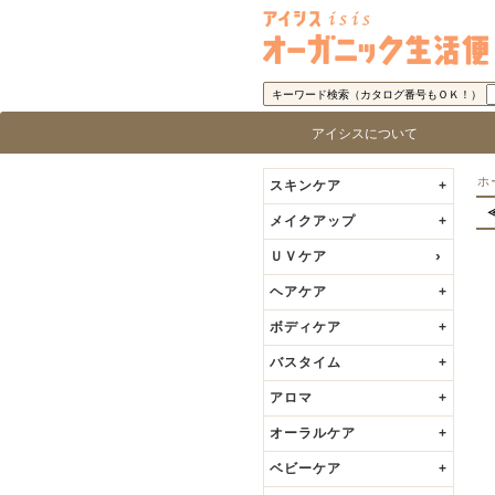
キーワード検索（カタログ番号もＯＫ！）
アイシスについて
アイシス「オーガニック生活便」に
取り扱い商品基準
アイシスの歩み
代表者の挨拶
ロ
ブ
ホ
スキンケア
+
メイクアップ
+
ＵＶケア
ヘアケア
+
ボディケア
+
バスタイム
+
アロマ
+
オーラルケア
+
ベビーケア
+