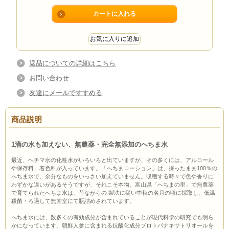
返品についての詳細はこちら
お問い合わせ
友達にメールですすめる
商品説明
1滴の水も加えない、無農薬・完全無添加のへちま水
最近、ヘチマ水の化粧水がいろいろと出ていますが、その多くには、アルコール
や保存料、着色料が入っています。「へちまローション」は、採ったまま100％の
へちま水で、余分なものをいっさい加えていません。収穫する時々で色や香りに
わずかな違いがあるそうですが、それこそ本物。富山県「へちまの里」で無農薬
で育てられたへちま水は、昔ながらの 製法に従い中秋の名月の頃に採取し、低温
殺菌・ろ過して無菌室にて瓶詰めされています。
へちま水には、数多くの有効成分が含まれていることが現代科学の研究でも明ら
かになっています。朝鮮人参に含まれる抗酸化成分プロトパナキサトリオールを