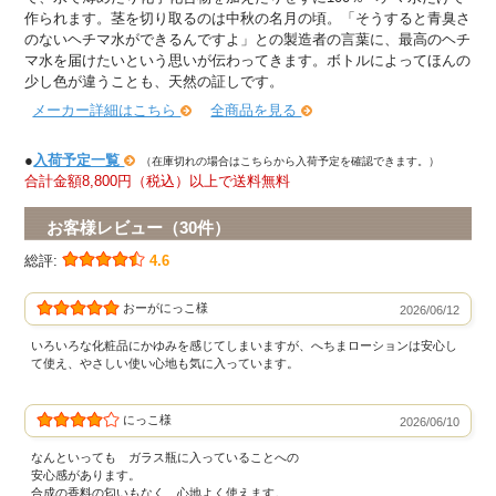
作られます。茎を切り取るのは中秋の名月の頃。「そうすると青臭さ
のないヘチマ水ができるんですよ」との製造者の言葉に、最高のヘチ
マ水を届けたいという思いが伝わってきます。ボトルによってほんの
少し色が違うことも、天然の証しです。
メーカー詳細はこちら
全商品を見る
●
入荷予定一覧
（在庫切れの場合はこちらから入荷予定を確認できます。）
合計金額8,800円（税込）以上で送料無料
お客様レビュー（30件）
総評:
4.6
おーがにっこ様
2026/06/12
いろいろな化粧品にかゆみを感じてしまいますが、へちまローションは安心し
て使え、やさしい使い心地も気に入っています。
にっこ様
2026/06/10
なんといっても ガラス瓶に入っていることへの
安心感があります。
合成の香料の匂いもなく 心地よく使えます。