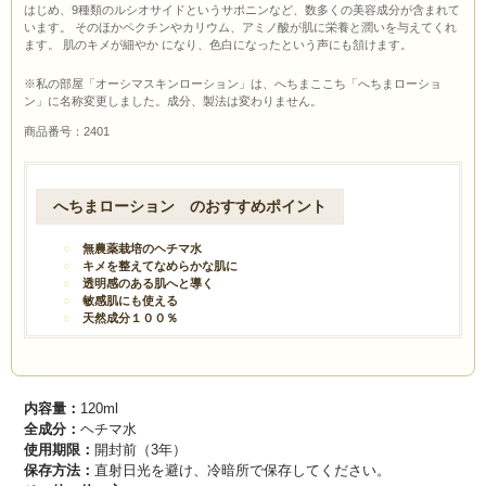
はじめ、9種類のルシオサイドというサポニンなど、数多くの美容成分が含まれて
います。 そのほかペクチンやカリウム、アミノ酸が肌に栄養と潤いを与えてくれ
ます。 肌のキメが細やか になり、色白になったという声にも頷けます。
※私の部屋「オーシマスキンローション」は、へちまここち「へちまローショ
ン」に名称変更しました。成分、製法は変わりません。
商品番号：2401
へちまローション のおすすめポイント
無農薬栽培のヘチマ水
キメを整えてなめらかな肌に
透明感のある肌へと導く
敏感肌にも使える
天然成分１００％
内容量：
120ml
全成分：
ヘチマ水
使用期限：
開封前（3年）
保存方法：
直射日光を避け、冷暗所で保存してください。