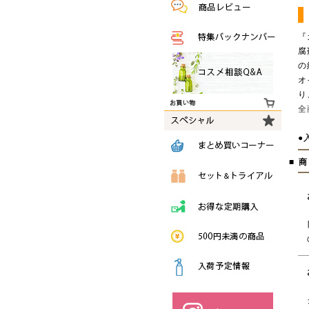
『
腐
の
オ
り
全
●
■ 