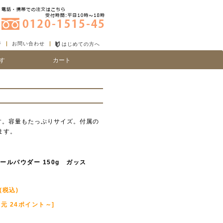
ジ
お問い合わせ
はじめての方へ
す
カート
り
い、細毛
す。容量もたっぷりサイズ。付属の
ます。
ールパウダー 150g ガッス
(税込)
元 24ポイント～]