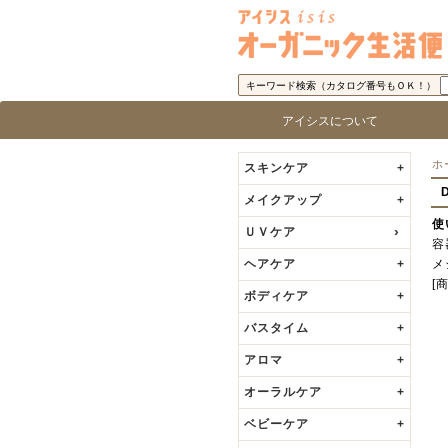
キーワード検索（カタログ番号もＯＫ！）
アイシスについて
アイシス「オーガニック生活便」に
取り扱い商品基準
アイシスの歩み
代表者の挨拶
ロ
ブ
ホ
スキンケア
+
メイクアップ
+
使
ＵＶケア
容
ヘアケア
+
メ
[
ボディケア
+
バスタイム
+
アロマ
+
オーラルケア
+
ベビーケア
+