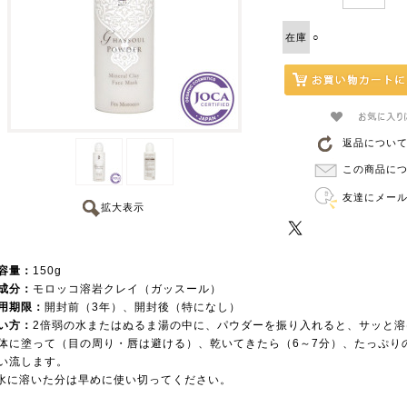
在庫
○
返品につい
この商品に
友達にメー
拡大表示
容量：
150g
成分：
モロッコ溶岩クレイ（ガッスール）
用期限：
開封前（3年）、開封後（特になし）
い方：
2倍弱の水またはぬるま湯の中に、パウダーを振り入れると、サッと
体に塗って（目の周り・唇は避ける）、乾いてきたら（6～7分）、たっぷり
い流します。
水に溶いた分は早めに使い切ってください。