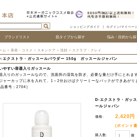
ショッピングガイド
ログイン/マイペー
ブランドリスト
肌タイプから探す
悩み・目的から探
ついて
ゴで探す
ランド名で探す
乾燥肌
敏感肌
脂性肌
混合肌
年齢肌
ベビー
ハリ・たるみ
シワ・ほうれい線
紫外線対策
アフターサンケア
シミ・くすみ
毛穴の黒ずみ、ひろが
ニキビ・吹き出物
顔の赤み
唇の荒れ、皮が剥ける
頭皮の痒み、フケ
抜け毛・薄毛
ボリュームやコシがな
髪のツヤがない
ーム
>
美容・コスメ
>
スキンケア
>
洗顔
>
スクラブ・クレイ
D-エクストラ・ガッスールパウダー 150g ガッスールジャパン
いやすい容器入りガッスール
器入りのガッスールなので、洗面所の湿気を防ぎ、必要な量だけ手にとれま
ジャーカップに水を入れて、1～2分おけばクリーミーなパックができあがり
商品番号：2704］
D-エクストラ・ガッス
ールジャパン
2,420円
価格:
[ポイント還
購入数:
個