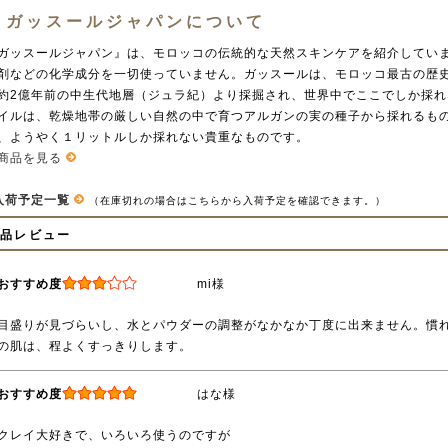
ガッスールジャパンについて
ガッスールジャパン』は、モロッコの伝統的な天然スキンケアを紹介していま
剤などの化学成分を一切使っていません。ガッスールは、モロッコ最古の歴
約2億年前の中生代地層（ジュラ紀）より採掘され、世界中でここでしか採れ
イルは、乾燥地帯の厳しい自然の中で育つアルガンの実の種子から採れるもので
、ようやく１リットルしか採れない貴重なものです。
商品を見る
入荷予定一覧
（在庫切れの場合はこちらから入荷予定を確認できます。）
商品レビュー
おすすめ度
mi様
目盛りが見づらいし、水とパウダーの調整がなかなか丁度に出来ません。慣
の肌は、程よくすっきりします。
おすすめ度
はな様
クレイ大好きで、いろいろ使うのですが