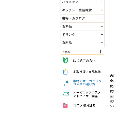
ハウスケア
+
キッチン・生活雑貨
+
書籍・カタログ
食料品
+
ドリンク
+
衣料品
+
内
全
使
使
全
洗
※