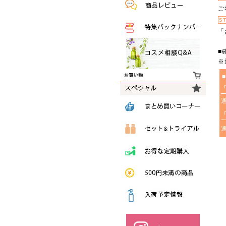
ご
S
「
■
※