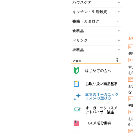
ハウスケア
+
キッチン・生活雑貨
+
書籍・カタログ
食料品
+
お
ドリンク
+
S
衣料品
+
個
S
会
お
S
お
な
S
初
S
お
6
S