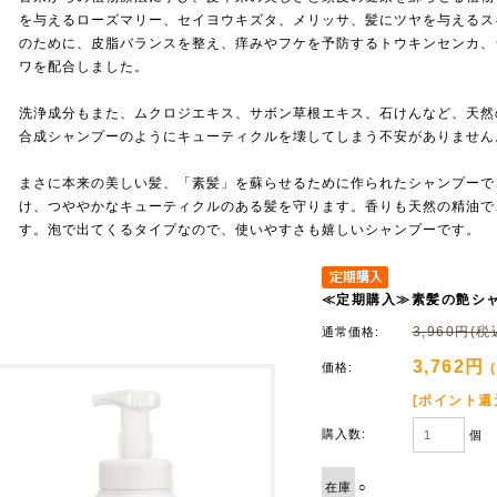
を与えるローズマリー、セイヨウキズタ、メリッサ、髪にツヤを与えるス
のために、皮脂バランスを整え、痒みやフケを予防するトウキンセンカ、
ワを配合しました。
洗浄成分もまた、ムクロジエキス、サボン草根エキス、石けんなど、天然
合成シャンプーのようにキューティクルを壊してしまう不安がありません
まさに本来の美しい髪、「素髪」を蘇らせるために作られたシャンプーで
け、つややかなキューティクルのある髪を守ります。香りも天然の精油で
す。泡で出てくるタイプなので、使いやすさも嬉しいシャンプーです。
≪定期購入≫素髪の艶シャ
3,960円(税
通常価格:
3,762円
価格:
[ポイント還
購入数:
個
在庫
○