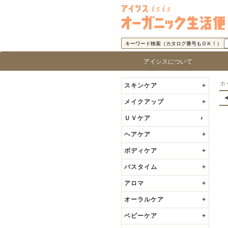
キーワード検索（カタログ番号もＯＫ！）
アイシスについて
アイシス「オーガニック生活便」に
取り扱い商品基準
アイシスの歩み
代表者の挨拶
ロ
ブ
ホ
スキンケア
+
メイクアップ
+
ＵＶケア
ヘアケア
+
ボディケア
+
バスタイム
+
アロマ
+
オーラルケア
+
ベビーケア
+