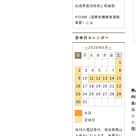
合成界面活性剤と乾燥肌
IFOAM（国際有機農業運動
連盟）とは
定休日カレンダー
＜
2026年8月
＞
日
月
火
水
木
金
土
1
2
3
4
5
6
7
8
9
10
11
12
13
14
15
16
17
18
19
20
21
22
商
23
24
25
26
27
28
29
内
30
31
全
油
今日
ス
定休日
※
注
休日の電話受付、発送業務は
お休みになります。休業日に