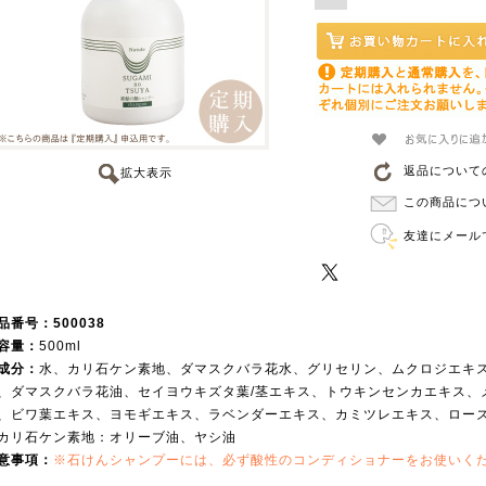
返品について
拡大表示
この商品につ
友達にメール
品番号：500038
容量：
500ml
成分：
水、カリ石ケン素地、ダマスクバラ花水、グリセリン、ムクロジエキ
、ダマスクバラ花油、セイヨウキズタ葉/茎エキス、トウキンセンカエキス、
、ビワ葉エキス、ヨモギエキス、ラベンダーエキス、カミツレエキス、ロー
カリ石ケン素地：オリーブ油、ヤシ油
意事項：
※石けんシャンプーには、必ず酸性のコンディショナーをお使いく