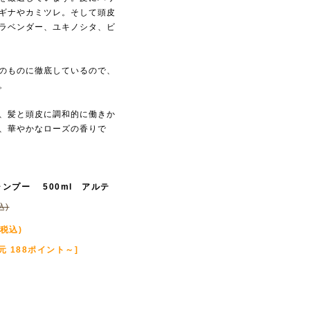
ギナやカミツレ。そして頭皮
ラベンダー、ユキノシタ、ビ
のものに徹底しているので、
。
、髪と頭皮に調和的に働きか
、華やかなローズの香りで
ンプー 500ml アルテ
込)
(税込)
元 188ポイント～]