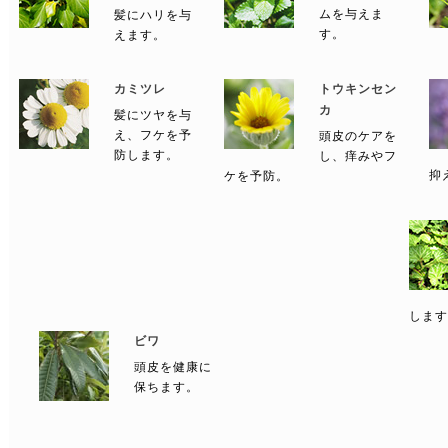
ムを与えま
髪にハリを与
す。
えます。
カミツレ
トウキンセン
カ
髪にツヤを与
え、フケを予
頭皮のケアを
防します。
し、痒みやフ
抑
ケを予防。
します
ビワ
頭皮を健康に
保ちます。