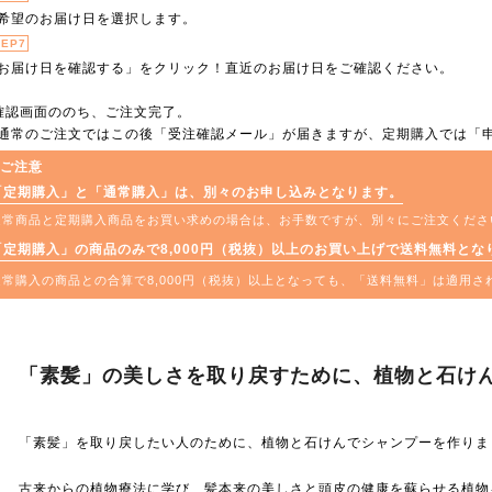
希望のお届け日を選択します。
TEP7
お届け日を確認する」をクリック！直近のお届け日をご確認ください。
確認画面ののち、ご注文完了。
通常のご注文ではこの後「受注確認メール」が届きますが、定期購入では「
■ご注意
「定期購入」と「通常購入」は、別々のお申し込みとなります。
通常商品と定期購入商品をお買い求めの場合は、お手数ですが、別々にご注文くださ
「定期購入」の商品のみで8,000円（税抜）以上のお買い上げで送料無料とな
通常購入の商品との合算で8,000円（税抜）以上となっても、「送料無料」は適用
「素髪」の美しさを取り戻すために、植物と石け
「素髪」を取り戻したい人のために、植物と石けんでシャンプーを作りま
古来からの植物療法に学び、髪本来の美しさと頭皮の健康を蘇らせる植物