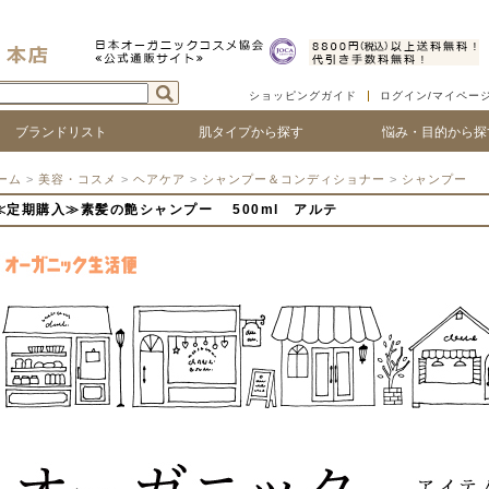
ショッピングガイド
ログイン/マイペー
ブランドリスト
肌タイプから探す
悩み・目的から探
ついて
ゴで探す
ランド名で探す
乾燥肌
敏感肌
脂性肌
混合肌
年齢肌
ベビー
ハリ・たるみ
シワ・ほうれい線
紫外線対策
アフターサンケア
シミ・くすみ
毛穴の黒ずみ、ひろが
ニキビ・吹き出物
顔の赤み
唇の荒れ、皮が剥ける
頭皮の痒み、フケ
抜け毛・薄毛
ボリュームやコシがな
髪のツヤがない
ーム
>
美容・コスメ
>
ヘアケア
>
シャンプー＆コンディショナー
>
シャンプー
≪定期購入≫素髪の艶シャンプー 500ml アルテ