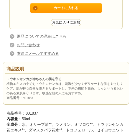
返品についての詳細はこちら
お問い合わせ
友達にメールですすめる
商品説明
トウキンセンカが赤ちゃんの肌を守る
植物エキスの中でもトウキンセンカは、刺激が少なくデリケートな肌をやさしく
ケア。肌が持つ自然な働きをサポートし、本来の機能を高め、しっとりうるおい
のある素肌を守ります。敏感な肌の人にもおすすめ。
商品番号：801837
商品番号：801837
内容量：
50ml
全成分：
水、オリーブ油**、ラノリン、ミツロウ**、トウキンセンカ
花エキス**、ダマスクバラ花水**、トコフェロール、セイヨウニワト