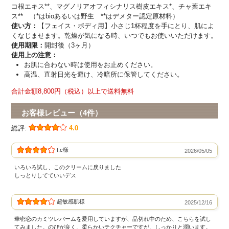
コ根エキス**、マグノリアオフィシナリス樹皮エキス*、チャ葉エキ
ス** （*はbioあるいは野生 **はデメター認定原材料）
使い方：
【フェイス・ボディ用】小さじ1杯程度を手にとり、肌によ
くなじませます。乾燥が気になる時、いつでもお使いいただけます。
使用期限：
開封後（3ヶ月）
使用上の注意：
お肌に合わない時は使用をお止めください。
高温、直射日光を避け、冷暗所に保管してください。
合計金額8,800円（税込）以上で送料無料
お客様レビュー（4件）
総評:
4.0
t.c様
2026/05/05
いろいろ試し、このクリームに戻りました
しっとりしてていいデス
超敏感肌様
2025/12/16
華密恋のカミツレバームを愛用していますが、品切れ中のため、こちらを試し
てみました。のびが良く、柔らかいテクチャーですが、しっかりと潤います。