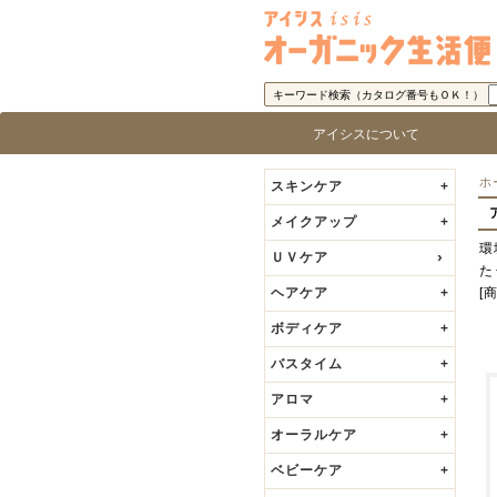
キーワード検索（カタログ番号もＯＫ！）
アイシスについて
アイシス「オーガニック生活便」に
取り扱い商品基準
アイシスの歩み
代表者の挨拶
ロ
ブ
ホ
スキンケア
+
メイクアップ
+
環
ＵＶケア
た
ヘアケア
+
[
ボディケア
+
バスタイム
+
アロマ
+
オーラルケア
+
ベビーケア
+