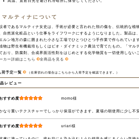
高温、直射日光を避けれ冷暗所に保管してください。
マルティナについて
設者であるマルティナ女史は、手術が必要と言われた頬の傷を、伝統的な植
、自然派化粧品という仕事をライフワークにするようになりました。製品は
エルン地方の森に囲まれた小さな工場でひとつひとつ手作業で作られています
植物は野生有機栽培もしくはビオ・ダイナミック農法で育てたもの。「マル
ており、防腐剤、合成界面活性剤をはじめとする化学物質を一切使用しない
ーカー詳細はこちら
全商品を見る
入荷予定一覧
（在庫切れの場合はこちらから入荷予定を確認できます。）
商品レビュー
おすすめ度
momo様
かなり重いテクスチャーでしっかり保湿ができます。夏場の朝使用に少し不
おすすめ度
uriari様
皮膚に塗っているのに、疲れ目にも染み込むような錯覚を感じるくらい気持