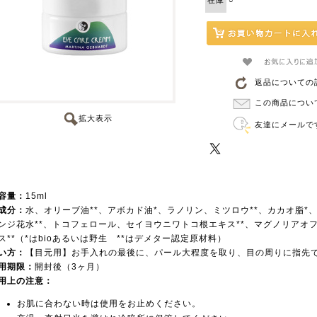
在庫
○
返品についての
この商品につい
拡大表示
友達にメールで
容量：
15ml
成分：
水、オリーブ油**、アボカド油*、ラノリン、ミツロウ**、カカオ脂*
ンジ花水**、トコフェロール、セイヨウニワトコ根エキス**、マグノリアオ
ス**（*はbioあるいは野生 **はデメター認定原材料）
い方：
【目元用】お手入れの最後に、パール大程度を取り、目の周りに指先
用期限：
開封後（3ヶ月）
用上の注意：
お肌に合わない時は使用をお止めください。