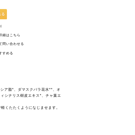
詳細はこちら
て問い合わせる
すすめる
、シア脂*、ダマスクバラ花水**、オ
フィシナリス樹皮エキス*、チャ葉エ
で軽くたたくようになじませます。