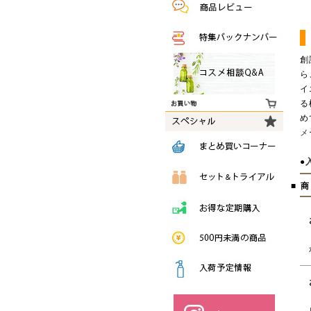
創
ら
イ
る
め
メ
●
■ 