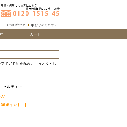
ジ
お問い合わせ
はじめての方へ
す
カート
り
い、細毛
いアボガド油を配合。しっとりとし
l マルティナ
税込)
 38ポイント～]