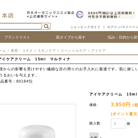
ショッピングガイド
ログイン/マイペー
ブランドリスト
肌タイプから探す
悩み・目的から探
ついて
ゴで探す
ランド名で探す
乾燥肌
敏感肌
脂性肌
混合肌
年齢肌
ベビー
ハリ・たるみ
シワ・ほうれい線
紫外線対策
アフターサンケア
シミ・くすみ
毛穴の黒ずみ、ひろが
ニキビ・吹き出物
顔の赤み
唇の荒れ、皮が剥ける
頭皮の痒み、フケ
抜け毛・薄毛
ボリュームやコシがな
髪のツヤがない
ーム
>
美容・コスメ
>
スキンケア
>
スペシャルケア
>
アイケア
アイケアクリーム 15ml マルティナ
境からの影響を受けやすい繊細な目の周りのお手入れに最適です。肌に嬉し
うるおいを与えます。
商品番号：801845]
アイケアクリーム 15m
3,850円
価格:
(
[ポイント還元
購入数:
個