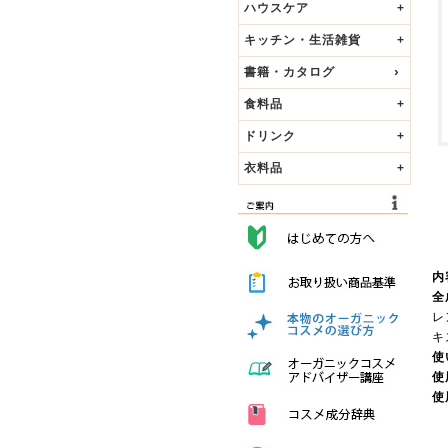
ハウスケア
+
キッチン・生活雑貨
+
書籍・カタログ
食料品
+
ドリンク
+
衣料品
+
内
全
レ
キ
使
使
使