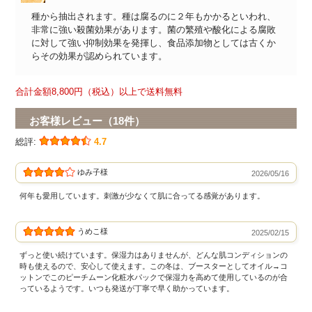
種から抽出されます。種は腐るのに２年もかかるといわれ、
非常に強い殺菌効果があります。菌の繁殖や酸化による腐敗
に対して強い抑制効果を発揮し、食品添加物としては古くか
らその効果が認められています。
合計金額8,800円（税込）以上で送料無料
お客様レビュー（18件）
総評:
4.7
ゆみ子様
2026/05/16
何年も愛用しています。刺激が少なくて肌に合ってる感覚があります。
うめこ様
2025/02/15
ずっと使い続けています。保湿力はありませんが、どんな肌コンディションの
時も使えるので、安心して使えます。この冬は、ブースターとしてオイル→コ
ットンでこのピーチムーン化粧水パックで保湿力を高めて使用しているのが合
っているようです。いつも発送が丁寧で早く助かっています。