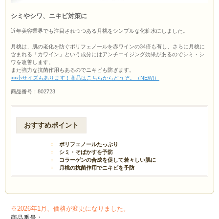
シミやシワ、ニキビ対策に
近年美容業界でも注目されつつある月桃をシンプルな化粧水にしました。
月桃は、肌の老化を防ぐポリフェノールを赤ワインの34倍も有し、さらに月桃に
含まれる「カワイン」という成分にはアンチエイジング効果があるのでシミ・シ
ワを改善します。
また強力な抗菌作用もあるのでニキビも防ぎます。
>>小サイズもあります！商品はこちらからどうぞ。（NEW!）
商品番号：802723
おすすめポイント
ポリフェノールたっぷり
シミ・そばかすを予防
コラーゲンの合成を促して若々しい肌に
月桃の抗菌作用でニキビを予防
※2026年1月、価格が変更になりました。
商品番号：