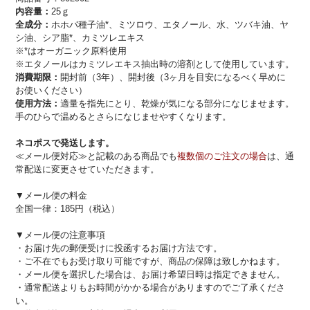
内容量：
25ｇ
全成分：
ホホバ種子油*、ミツロウ、エタノール、水、ツバキ油、ヤ
シ油、シア脂*、カミツレエキス
※*はオーガニック原料使用
※エタノールはカミツレエキス抽出時の溶剤として使用しています。
消費期限：
開封前（3年）、開封後（3ヶ月を目安になるべく早めに
お使いください）
使用方法：
適量を指先にとり、乾燥が気になる部分になじませます。
手のひらで温めるとさらになじませやすくなります。
ネコポスで発送します。
≪メール便対応≫と記載のある商品でも
複数個のご注文の場合
は、通
常配送に変更させていただきます。
▼メール便の料金
全国一律：185円（税込）
▼メール便の注意事項
・お届け先の郵便受けに投函するお届け方法です。
・ご不在でもお受け取り可能ですが、商品の保障は致しかねます。
・メール便を選択した場合は、お届け希望日時は指定できません。
・通常配送よりもお時間がかかる場合がありますのでご了承くださ
い。