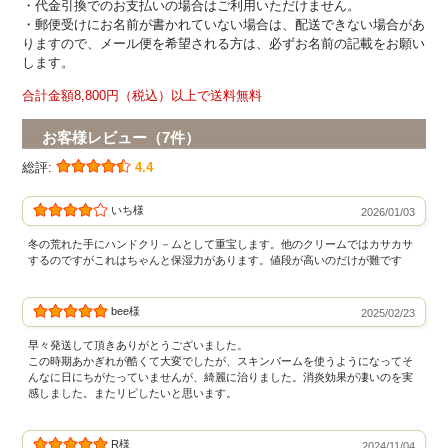
・代金引換でのお支払いの場合はご利用いただけません。
・郵便受けにお名前が書かれていない場合は、配送できない場合があ
りますので、メール便を希望される方は、必ずお名前の記載をお願い
します。
合計金額8,800円（税込）以上で送料無料
お客様レビュー（7件）
総評:
4.4
いち様
2026/01/03
冬の荒れた手にハンドクリ－ムとして重宝します。他のクリームではカサカサ
するのですがこれはちゃんと保湿力があります。値段が高いのだけが難です
bee様
2025/02/23
早々発送して頂きありがとうございました。
この時期あかぎれが酷くて大変でしたが、スキンバームを使うようになってそ
んなに日にちがたっていませんが、綺麗に治りました。消炎効果が凄いのを実
感しました。またリピしたいと思います。
R様
2024/11/04