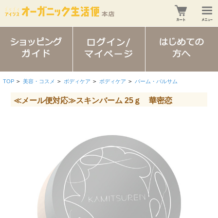
TOP
>
美容・コスメ
>
ボディケア
>
ボディケア
>
バーム・バルサム
≪メール便対応≫スキンバーム 25ｇ 華密恋