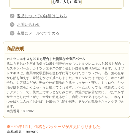
返品についての詳細はこちら
お問い合わせ
友達にメールですすめる
商品説明
カミツレエキスを20％も配合した贅沢な全身用バーム
肌にうるおいを与える保湿効果や消炎効果をもつカミツレエキスを20％も配合し
たスキンバーム。カミツレエキスの甘く優しい自然な香りが広がります。カミツ
レエキスは、農薬や化学肥料を使わずに育てられたカミツレの花・茎・葉の全草
から熱を加えずに時間をかけて抽出しました。カミツレだけではなく、ホホバ種
子油、シア脂などが、乾燥や外的刺激から肌をしっかりと守り、ミツロウ、ヤシ
油が肌を柔らかくふっくらと整えてくれます。バームといっても、軟膏のような
テクスチャーで、肌の上ですっとなじみます。保湿力は抜群なのに、べたつかず
サラッとした仕上がり。全身に使えるから、自宅でのケアはもちろん、これを１
つかばんに入れておけば、外出先でも髪や指先、唇などの乾燥をさっとケアでき
ます。
商品番号：802902
※2025年12月、価格とパッケージが変更になりました。
商品番号：802902