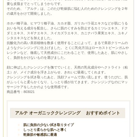
要な皮脂までとってしまうからです。
そのため、「アルテ」は、このたび乾燥肌に悩む人のためのクレンジングを２年
の歳月をかけて開発しました。
ホホバ種子油、ヒマワリ種子油、カカオ脂、ガリカバラ花エキスなどが肌にうる
おいを与える成分を配合し、さらに肌のくすみを防止するカミツレエキス、ドク
ダミエキス、スギナエキス、スイカズラエキス、カニナバラ果実エキス、ユキノ
シタエキスなどを加えました。
抗酸化力の高い美容植物を数多く使用することによって、まるで美容クリームの
ようなクレンジングに仕上げました。 とくに乳化方法はローカストビーンガムや
レシチンなど、徹底して天然成分にこだわることで、使用したあと、肌にやさし
く、負担をかけないものを選びました。
顔に伸ばしたクレンジングを撫でていくと、天然の乳化成分やヘクトライト（粘
土）が、メイク成分を浮き上がらせ、きれいに吸着してくれます。
クレンジングを拭き取ったあと、洗顔フォームで洗い流します。使うたびに、肌
がふっくらと柔らかくなり、しっとり感が出てきます。クレンジングなのにマッ
サージケアをしたかのような使用感です。
商品番号：803021
アルテ オーガニッククレンジング おすすめポイント
肌に負担の少ない拭き取りタイプ
しっとり柔らかな肌へと導く
乾燥肌や敏感肌に最適