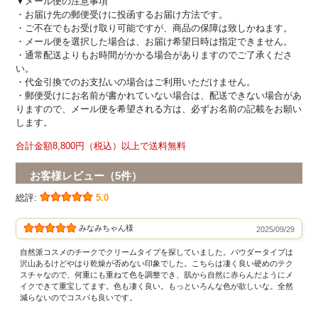
▼メール便の注意事項
・お届け先の郵便受けに投函するお届け方法です。
・ご不在でもお受け取り可能ですが、商品の保障は致しかねます。
・メール便を選択した場合は、お届け希望日時は指定できません。
・通常配送よりもお時間がかかる場合がありますのでご了承くださ
い。
・代金引換でのお支払いの場合はご利用いただけません。
・郵便受けにお名前が書かれていない場合は、配送できない場合があ
りますので、メール便を希望される方は、必ずお名前の記載をお願い
します。
合計金額8,800円（税込）以上で送料無料
お客様レビュー（5件）
総評:
5.0
みなみちゃん様
2025/09/29
自然派コスメのチークでクリームタイプを探していました。パウダータイプは
沢山あるけどやはり乾燥が否めない印象でした。こちらは凄く良い硬めのテク
スチャなので、何重にも重ねて色を調整でき、肌から自然に赤らんだようにメ
イクできて重宝してます。色も凄く良い。もっといろんな色が欲しいな。全然
減らないのでコスパも良いです。