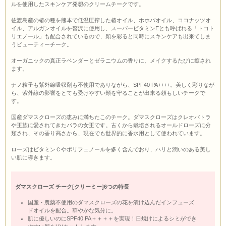
ルを使用したスキンケア発想のクリームチークです。
佐渡島産の椿の種を熊本で低温圧搾した椿オイル、ホホバオイル、ココナッツオ
イル、アルガンオイルを贅沢に使用し、スーパービタミンEとも呼ばれる「トコト
リエノール」も配合されているので、頬を彩ると同時にスキンケアも出来てしま
うビューティーチーク。
オーガニックの真正ラベンダーとゼラニウムの香りに、メイクするたびに癒され
ます。
ナノ粒子も紫外線吸収剤も不使用でありながら、SPF40 PA++++。美しく彩りなが
ら、紫外線の影響をとても受けやすい頬を守ることが出来る頼もしいチークで
す。
国産ダマスクローズの恵みに満ちたこのチーク。ダマスクローズはクレオパトラ
や王族に愛されてきたバラの女王です。古くから栽培されるオールドローズに分
類され、その香り高さから、現在でも世界的に香水用として使われています。
ローズはビタミンＣやポリフェノールを多く含んでおり、ハリと潤いのある美し
い肌に導きます。
ダマスクローズ チーク[クリーミー]6つの特長
国産・農薬不使用のダマスクローズの花を漬け込んだインフューズ
ドオイルを配合。華やかな気分に。
肌に優しいのにSPF40 PA＋＋＋＋を実現！日焼けによるシミができ