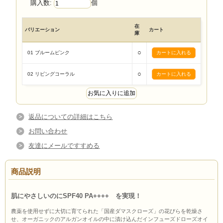
購入数:
個
在
バリエーション
カート
庫
○
01 ブルームピンク
○
02 リビングコーラル
返品についての詳細はこちら
お問い合わせ
友達にメールですすめる
商品説明
肌にやさしいのにSPF40 PA++++ を実現！
農薬を使用せずに大切に育てられた「国産ダマスクローズ」の花びらを乾燥さ
せ、オーガニックのアルガンオイルの中に漬け込んだインフューズドローズオイ