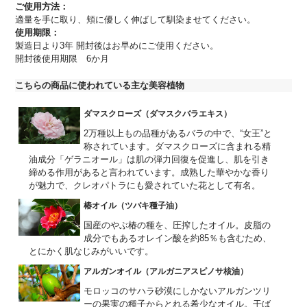
ご使用方法：
適量を手に取り、頬に優しく伸ばして馴染ませてください。
使用期限：
製造日より3年 開封後はお早めにご使用ください。
開封後使用期限 6か月
こちらの商品に使われている主な美容植物
ダマスクローズ（ダマスクバラエキス）
2万種以上もの品種があるバラの中で、“女王”と
称されています。ダマスクローズに含まれる精
油成分「ゲラニオール」は肌の弾力回復を促進し、肌を引き
締める作用があると言われています。成熟した華やかな香り
が魅力で、クレオパトラにも愛されていた花として有名。
椿オイル（ツバキ種子油）
国産のやぶ椿の種を、圧搾したオイル。皮脂の
成分でもあるオレイン酸を約85％も含むため、
とにかく肌なじみがいいです。
アルガンオイル（アルガニアスピノサ核油）
モロッコのサハラ砂漠にしかないアルガンツリ
ーの果実の種子からとれる希少なオイル。干ば