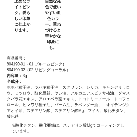
上品なラ
自然な発
イトピン
色で使い
ク。愛ら
やすい血
しい印象
色カラ
に仕上が
ー。重ね
ります。
づけると
華やかな
印象に
も。
商品番号：
804190-01（01 ブルームピンク）
804190-02（02 リビングコーラル）
内容量：
3g
全成分：
ホホバ種子油、ツバキ種子油、スクワラン、シリカ、キャンデリラロ
ウ、ミツロウ、酸化亜鉛、ヤシ油、アルガニアスピノサ核油、ダマス
クバラ花エキス、アロエベラ葉エキス、トコトリエノール、トコフェ
ロール、ヒマワリ種子油、パーム油、ラベンダー油、ニオイテンジク
アオイ油、ステアリン酸、ステアリン酸Mg、マイカ、酸化チタン、
酸化鉄
※酸化チタン、酸化亜鉛は、ステアリン酸Mgでコーティングし
ています。