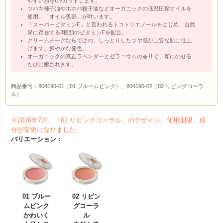
やすい頬をUVカットします。
ツバキ種子油やホホバ種子油などオーガニックの低温圧搾オイルを
使用。「オイル美容」が叶います。
「スーパービタミンE」と言われるトコトリエノールをはじめ、自然
界に存在する8種類のビタミンEを配合。
クリームチークならではの、しっとりしたツヤ感が上質な肌に仕上
げます。鮮やかな発色。
オーガニックの真正ラベンダーとゼラニウムの香りで、頬にのせる
たびに癒されます。
商品番号：
804190-01（01 ブルームピンク）、804190-02（02 リビングコーラ
ル）
※2026年7月、「02 リビングコーラル」のデザイン、使用期限、成
分が変更になりました。
バリエーション：
01 ブルー
02 リビン
ムピンク
グコーラ
かわいく
ル