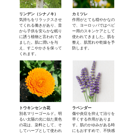
リンデン（シナノキ）
カミツレ
気持ちをリラックスさせ
作用がとても穏やかなの
てくれる働きがあり、昔
で、ヨーロッパではベビ
から子供を安らかな眠り
ー用のスキンケアとして
に誘う植物と言われてき
使われてきました。肌を
ました。肌に潤いを与
整え、肌荒れや乾燥を予
え、すこやかさを保って
防します。
くれます。
トウキンセンカ花
ラベンダー
別名マリーゴールド。明
傷や炎症を抑えて治りを
るい太陽の光に似た黄色
早くする作用がありま
の花は、染料として、そ
す。肌のかゆみがある時
してハーブとして使われ
にもおすすめで、不快感