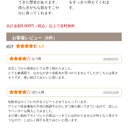
てきた歴史があります。
をすっきり抑えてくれま
揺らぎがちな肌をすこや
す。
かに保ってくれます。
合計金額8,800円（税込）以上で送料無料
お客様レビュー（6件）
総評:
4.5
なつ様
2026/02/21
注文してから発送がとても早く助かりました。
とても敏感肌で、なかなか合う化粧水が見つかりませんでしたがこちらは良さ
そうです。使い続けてみたいと思います。
ぼたん様
2025/12/28
化粧水はカミツレの方をリピートさせてもらっています。
アトピー性皮膚炎の子供の肌調子が少しずつ落ち着いてきているので、試しに
ラベンダーも購入してみました。
まだ使い始めでカミツレとの差はハッキリとは分かりませんが何となく良さそ
うなので、しばらく様子を見てみたいと思います。