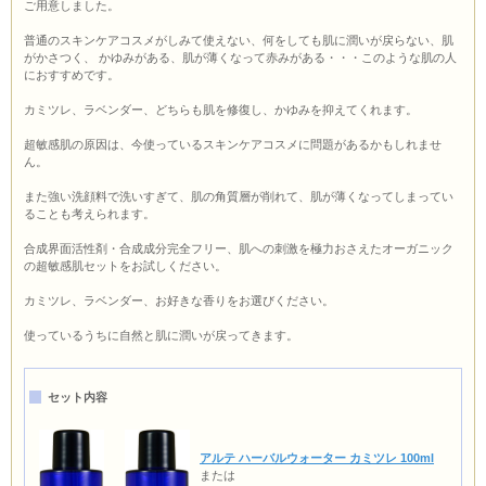
ご用意しました。
普通のスキンケアコスメがしみて使えない、何をしても肌に潤いが戻らない、肌
がかさつく、 かゆみがある、肌が薄くなって赤みがある・・・このような肌の人
におすすめです。
カミツレ、ラベンダー、どちらも肌を修復し、かゆみを抑えてくれます。
超敏感肌の原因は、今使っているスキンケアコスメに問題があるかもしれませ
ん。
また強い洗顔料で洗いすぎて、肌の角質層が削れて、肌が薄くなってしまってい
ることも考えられます。
合成界面活性剤・合成成分完全フリー、肌への刺激を極力おさえたオーガニック
の超敏感肌セットをお試しください。
カミツレ、ラベンダー、お好きな香りをお選びください。
使っているうちに自然と肌に潤いが戻ってきます。
セット内容
アルテ ハーバルウォーター カミツレ 100ml
または