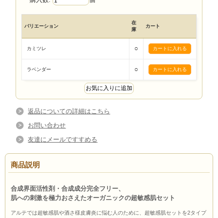
在
バリエーション
カート
庫
○
カミツレ
○
ラベンダー
返品についての詳細はこちら
お問い合わせ
友達にメールですすめる
商品説明
合成界面活性剤・合成成分完全フリー、
肌への刺激を極力おさえたオーガニックの超敏感肌セット
アルテでは超敏感肌や酒さ様皮膚炎に悩む人のために、超敏感肌セットを2タイプ