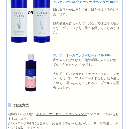
アルテ ハーバルウォーター ラベンダー 100ml
肌の炎症やかゆみを抑え、肌を修復する作用が
OR
あります。
肌の敏感な赤ちゃんにも安心して使える化粧水
です。ダメージがある肌にも優しく、しみませ
ん。
アルテ オーガニックベビーオイル 100ml
赤ちゃんだけでなく、超敏感肌の人にぜひ使っ
ていただきたいオイルです。
人の肌に近いマカデミアナッツオイルにリンデ
ン、カミツレ、マリーゴールドなど、肌を優し
く整え、潤いを与えてくれるハーブエキスを配
合しました。
ご使用方法
超敏感肌の洗顔は、
アルテ オーガニッククレンジング
でのクリーム洗顔をお
すすめします。
クレンジングを顔になじませ、ぬるま湯でそっと洗い流し、タオルで優しく水
分を拭き取ってください。