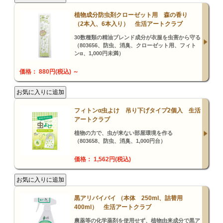
植物成分防虫剤クローゼット用 森の香り
（2本入、6本入り） 生活アートクラブ
30数種類の精油ブレンド成分が衣服を虫害から守る
（803656、防虫、消臭、クローゼット用、フィト
ンα、1,000円未満）
価格： 880円(税込)
～
フィトンα虫よけ 吊り下げタイプ2個入 生活
アートクラブ
植物の力で、虫が来ない部屋環境を作る
（803658、防虫、消臭、1,000円台）
価格： 1,562円(税込)
黒アリバイバイ （本体 250ml、詰替用
400ml） 生活アートクラブ
農薬等の化学薬剤を使用せず、植物由来成分で黒ア