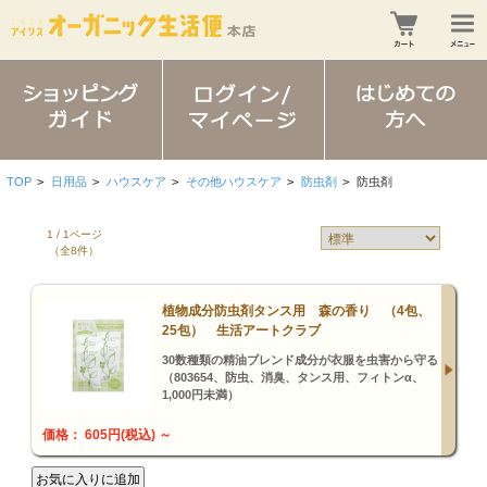
TOP
>
日用品
>
ハウスケア
>
その他ハウスケア
>
防虫剤
>
防虫剤
1 / 1ページ
（全8件）
植物成分防虫剤タンス用 森の香り （4包、
25包） 生活アートクラブ
30数種類の精油ブレンド成分が衣服を虫害から守る
（803654、防虫、消臭、タンス用、フィトンα、
1,000円未満）
価格： 605円(税込)
～