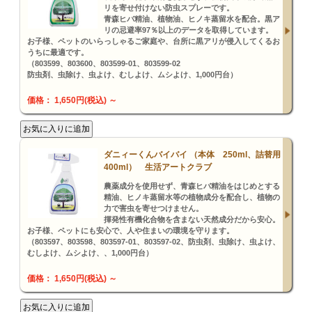
リを寄せ付けない防虫スプレーです。
青森ヒバ精油、植物油、ヒノキ蒸留水を配合。黒ア
リの忌避率97％以上のデータを取得しています。
お子様、ペットのいらっしゃるご家庭や、台所に黒アリが侵入してくるお
うちに最適です。
（803599、803600、803599-01、803599-02
防虫剤、虫除け、虫よけ、むしよけ、ムシよけ、1,000円台）
価格： 1,650円(税込)
～
ダニィーくんバイバイ （本体 250ml、詰替用
400ml） 生活アートクラブ
農薬成分を使用せず、青森ヒバ精油をはじめとする
精油、ヒノキ蒸留水等の植物成分を配合し、植物の
力で害虫を寄せつけません。
揮発性有機化合物を含まない天然成分だから安心。
お子様、ペットにも安心で、人や住まいの環境を守ります。
（803597、803598、803597-01、803597-02、防虫剤、虫除け、虫よけ、
むしよけ、ムシよけ、、1,000円台）
価格： 1,650円(税込)
～