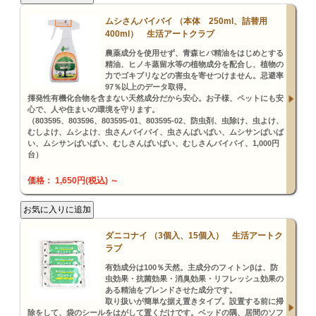
ムシさんバイバイ （本体 250ml、詰替用
400ml） 生活アートクラブ
農薬成分を使用せず、青森ヒバ精油をはじめとする
精油、ヒノキ蒸留水等の植物成分を配合し、植物の
力でゴキブリなどの害虫を寄せつけません。忌避率
97％以上のデータ取得。
揮発性有機化合物を含まない天然成分だから安心。お子様、ペットにも安
心で、人や住まいの環境を守ります。
（803595、803596、803595-01、803595-02、防虫剤、虫除け、虫よけ、
むしよけ、ムシよけ、虫さんバイバイ、虫さんばいばい、ムシサンばいば
い、ムシサンばいばい、むしさんばいばい、むしさんバイバイ、1,000円
台）
価格： 1,650円(税込)
～
ダニコナイ （3個入、15個入） 生活アートク
ラブ
有効成分は100％天然。主成分のフィトンβは、防
虫効果・抗菌効果・消臭効果・リフレッシュ効果の
ある精油をブレンドさせた成分です。
取り扱いが簡単な据え置きタイプ。設置する前に掃
除をして、袋のシールをはがして置くだけです。ベッドの隅、居間のソフ