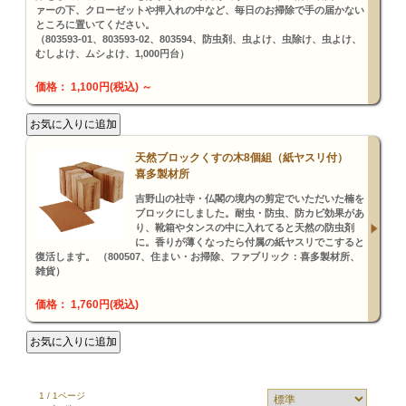
ァーの下、クローゼットや押入れの中など、毎日のお掃除で手の届かない
ところに置いてください。
（803593-01、803593-02、803594、防虫剤、虫よけ、虫除け、虫よけ、
むしよけ、ムシよけ、1,000円台）
価格： 1,100円(税込)
～
天然ブロックくすの木8個組（紙ヤスリ付）
喜多製材所
吉野山の社寺・仏閣の境内の剪定でいただいた楠を
ブロックにしました。耐虫・防虫、防カビ効果があ
り、靴箱やタンスの中に入れてると天然の防虫剤
に。香りが薄くなったら付属の紙ヤスリでこすると
復活します。 （800507、住まい・お掃除、ファブリック：喜多製材所、
雑貨）
価格： 1,760円(税込)
1 / 1ページ