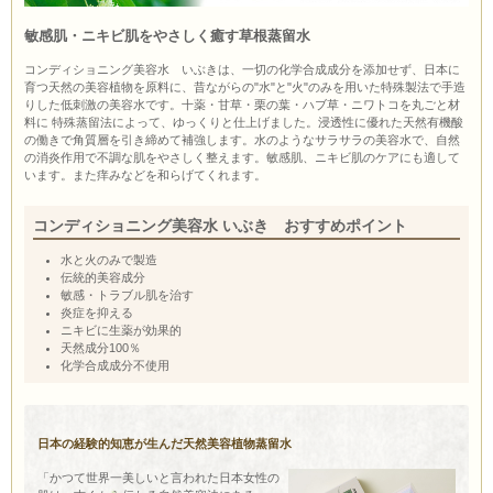
敏感肌・ニキビ肌をやさしく癒す草根蒸留水
コンディショニング美容水 いぶきは、一切の化学合成成分を添加せず、日本に
育つ天然の美容植物を原料に、昔ながらの"水"と"火"のみを用いた特殊製法で手造
りした低刺激の美容水です。十薬・甘草・栗の葉・ハブ草・ニワトコを丸ごと材
料に 特殊蒸留法によって、ゆっくりと仕上げました。浸透性に優れた天然有機酸
の働きで角質層を引き締めて補強します。水のようなサラサラの美容水で、自然
の消炎作用で不調な肌をやさしく整えます。敏感肌、ニキビ肌のケアにも適して
います。また痒みなどを和らげてくれます。
コンディショニング美容水 いぶき おすすめポイント
水と火のみで製造
伝統的美容成分
敏感・トラブル肌を治す
炎症を抑える
ニキビに生薬が効果的
天然成分100％
化学合成成分不使用
日本の経験的知恵が生んだ天然美容植物蒸留水
「かつて世界一美しいと言われた日本女性の