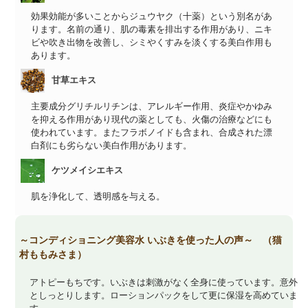
効果効能が多いことからジュウヤク（十薬）という別名があ
ります。名前の通り、肌の毒素を排出する作用があり、ニキ
ビや吹き出物を改善し、シミやくすみを淡くする美白作用も
あります。
甘草エキス
主要成分グリチルリチンは、アレルギー作用、炎症やかゆみ
を抑える作用があり現代の薬としても、火傷の治療などにも
使われています。またフラボノイドも含まれ、合成された漂
白剤にも劣らない美白作用があります。
ケツメイシエキス
肌を浄化して、透明感を与える。
～コンディショニング美容水 いぶきを使った人の声～ （猫
村ももみさま）
アトピーもちです。いぶきは刺激がなく全身に使っています。意外
としっとりします。ローションパックをして更に保湿を高めていま