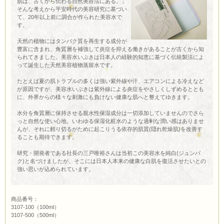
肌は、古くから伝わる自然美容法にある。」
そんな考えから平安時代の美容研究に基づい
て、20年以上前に調合が作られた美容水で
す。
天然の植物にはタンパク質を再生する成分が
豊富に含まれ、角質層を補強して炎症を抑える働きがあることが古くから知
られてきました。美容水いぶきは日本人の経験的知恵に基づく伝統製法によ
って誕生した天然美容植物蒸留水です。
たとえば夏の肌トラブルの多くは強い紫外線や汗、エアコンによる冷えなど
が原因ですが、美容水いぶきは紫外線による炎症をやさしくしずめるととも
に、外界からの様々な刺激にも負けない健康な肌へと整えてゆきます。
水分を角質層に保持させる親水性保湿成分は一切添加していませんのでさら
っと自然な使い心地。いわゆる保湿化粧水のような過剰な潤い感はありませ
んが、それに頼り切るがために起こりうる依存的肌質(隠れ乾燥肌)を改善す
ることも期待できます。
研究・開発者である社長の三戸唯裕さんは当初この美容水を純白(ジュンパ
ク)と名づけましたが、そこには日本人本来の健康な白肌を復活させたいとの
強い思いが込められています。
商品番号：
3107-100（100ml）
3107-500（500ml）