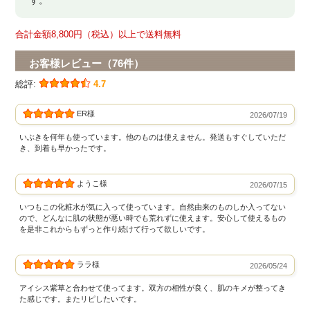
す。
合計金額8,800円（税込）以上で送料無料
お客様レビュー（76件）
総評:
4.7
ER様
2026/07/19
いぶきを何年も使っています。他のものは使えません。発送もすぐしていただ
き、到着も早かったです。
ようこ様
2026/07/15
いつもこの化粧水が気に入って使っています。自然由来のものしか入ってない
ので、どんなに肌の状態が悪い時でも荒れずに使えます。安心して使えるもの
を是非これからもずっと作り続けて行って欲しいです。
ララ様
2026/05/24
アイシス紫草と合わせて使ってます。双方の相性が良く、肌のキメが整ってき
た感じです。またリピしたいです。