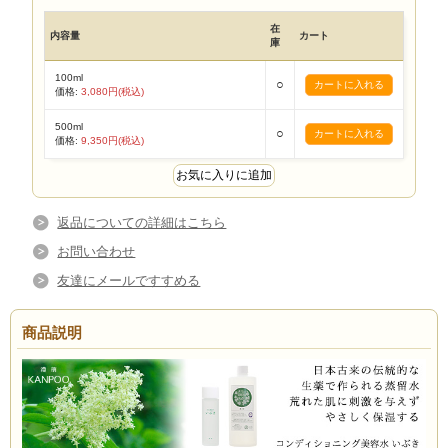
在
内容量
カート
庫
100ml
○
価格:
3,080円(税込)
500ml
○
価格:
9,350円(税込)
返品についての詳細はこちら
お問い合わせ
友達にメールですすめる
商品説明