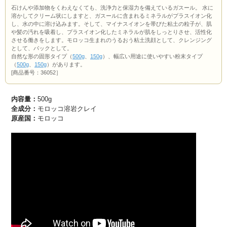
石けんや添加物をくわえなくても、洗浄力と保湿力を備えているガスール。 水に
溶かしてクリーム状にしますと、ガスールに含まれるミネラルがプラスイオン化
し、水の中に溶け込みます。そして、マイナスイオンを帯びた粘土の粒子が、肌
や髪の汚れを吸着し、プラスイオン化したミネラルが肌をしっとりさせ、活性化
させる働きをします。モロッコ生まれのうるおう粘土洗顔として、クレンジング
として、パックとして。
自然な形の固形タイプ（
500g
、
150g
）、幅広い用途に使いやすい粉末タイプ
（
500g
、
150g
）があります。
[商品番号：36052］
内容量：
500g
全成分：
モロッコ溶岩クレイ
原産国：
モロッコ