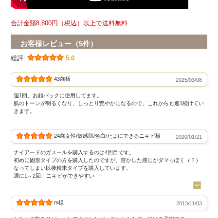
合計金額8,800円（税込）以上で送料無料
お客様レビュー（5件）
総評:
5.0
43歳様
2025/03/08
週1回、お顔パックに使用してます。
肌のトーンが明るくなり、しっとり艶やかになるので、これからも週1続けてい
きます。
24歳女性/敏感肌/色白/たまにできるニキビ様
2020/01/21
ナイアードのガスールを購入するのは4回目です。
初めに固形タイプの方を購入したのですが、溶かした感じがダマっぽく（？）
なってしまい以後粉末タイプを購入しています。
週に1～2回、ニキビができやすい
m様
2013/11/03