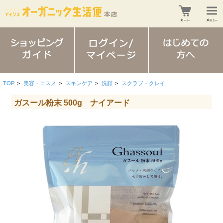
TOP
>
美容・コスメ
>
スキンケア
>
洗顔
>
スクラブ・クレイ
ガスール粉末 500g ナイアード