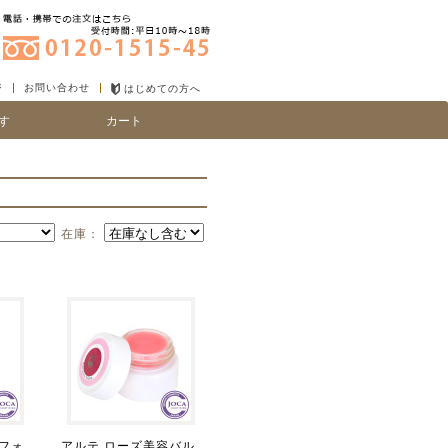
ジ
お問い合わせ
はじめての方へ
す
カート
り
い、細毛
在庫：
フォ
アルテ ローズ美容バル