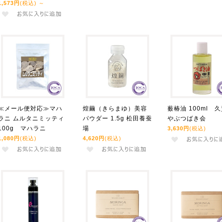
1,573円
(税込)
～
≪メール便対応≫マハ
煌繭（きらまゆ）美容
薮椿油 100ml 
ラニ ムルタニミッティ
パウダー 1.5g 松田養蚕
やぶつばき会
100g マハラニ
場
3,630円
(税込)
1,080円
(税込)
4,620円
(税込)