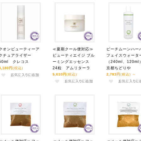
クオンビューティーア
≪夏期クール便対応≫
ピーチムーンハー
クチュアライザー
ビューティエイジ ブル
フェイスウォータ
50ml クレコス
ーミングエッセンス
（240ml、120m
24粒 アムリターラ
京都ちどりや
4,180円
(税込)
5,610円
(税込)
2,783円
(税込)
～