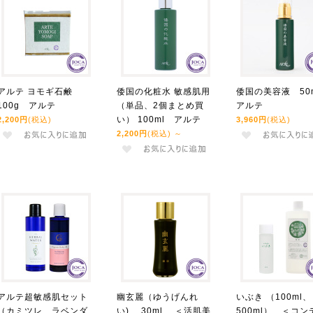
アルテ ヨモギ石鹸
倭国の化粧水 敏感肌用
倭国の美容液 50
100g アルテ
（単品、2個まとめ買
アルテ
い） 100ml アルテ
2,200円
(税込)
3,960円
(税込)
2,200円
(税込)
～
アルテ超敏感肌セット
幽玄麗（ゆうげんれ
いぶき （100ml、
（カミツレ、ラベンダ
い) 30ml ＜活肌美
500ml） ＜コン