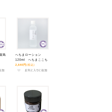
久賀島
へちまローション
120ml へちまここち
2,640円
(税込)