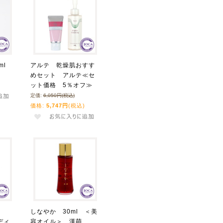
ml
アルテ 乾燥肌おすす
めセット アルテ≪セ
ット価格 5％オフ≫
定価:
6,050円(税込)
価格:
5,747円
(税込)
しなやか 30ml ＜美
ディ
容オイル＞ 漢萌