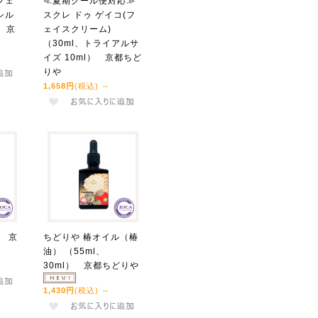
フェ
≪夏期クール便対応≫
シル
スクレ ドゥ ゲイコ(フ
 京
ェイスクリーム)
（30ml、トライアルサ
イズ 10ml） 京都ちど
りや
1,658円
(税込)
～
l 京
ちどりや 椿オイル（椿
油） （55ml、
30ml） 京都ちどりや
1,430円
(税込)
～