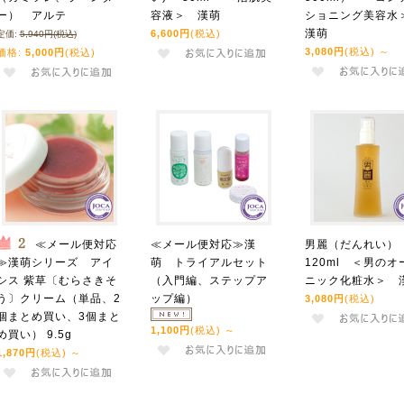
ー） アルテ
容液＞ 漢萌
ショニング美容
漢萌
6,600円
(税込)
定価:
5,940円(税込)
3,080円
(税込)
～
価格:
5,000円
(税込)
≪メール便対応
≪メール便対応≫漢
男麗（だんれい
≫漢萌シリーズ アイ
萌 トライアルセット
120ml ＜男のオ
シス 紫草〔むらさきそ
（入門編、ステップア
ニック化粧水＞ 
う〕クリーム（単品、2
ップ編）
3,080円
(税込)
個まとめ買い、3個まと
1,100円
(税込)
～
め買い） 9.5g
1,870円
(税込)
～