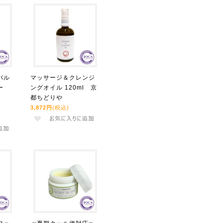
バル
マッサージ＆クレンジ
ー
ングオイル 120ml 京
l）
都ちどりや
3,872円
(税込)