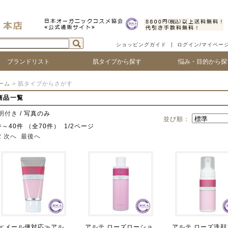
ショッピングガイド
ログイン/マイペー
ブランドリスト
肌タイプから探す
悩み・目的から探
ついて
ゴで探す
ランド名で探す
乾燥肌
敏感肌
脂性肌
混合肌
年齢肌
ベビー
ハリ・たるみ
シワ・ほうれい線
紫外線対策
アフターサンケア
シミ・くすみ
毛穴の黒ずみ、ひろが
ニキビ・吹き出物
顔の赤み
唇の荒れ、皮が剥ける
頭皮の痒み、フケ
抜け毛・薄毛
ボリュームやコシがな
髪のツヤがない
ーム
> 肌タイプからさがす
商品一覧
明付き
/ 写真のみ
並び順：
件～40件 （全70件） 1/2ページ
2
次へ
最後へ
≪メール便対応≫アル
アルテ ローズローショ
アルテ ローズ洗顔