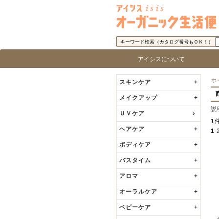
キーワード検索（カタログ番号もＯＫ！）
アイシスについて
アイシス「オーガニック生活便」に
取り扱い商品基準
アイシスの歩み
代表者の挨拶
ロ
ブ
ホ
スキンケア
+
メイクアップ
+
説
ＵＶケア
1
ヘアケア
+
1
ボディケア
+
バスタイム
+
アロマ
+
オーラルケア
+
ベビーケア
+